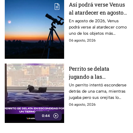
Así podrá verse Venus
al atardecer en agosto
este 2026: ¿Cuándo y
En agosto de 2026, Venus
podrá verse al atardecer como
dónde observarlo
uno de los objetos más
desde Puebla?
brillantes del cielo. Conoce la
06 agosto, 2026
fecha, horario y hacia dónde
mirar desde Puebla.
Perrito se delata
jugando a las
escondidas y conquista
Un perrito intentó esconderse
detrás de una cama, mientras
las redes
jugaba pero sus orejitas lo
delataron. El tierno video
06 agosto, 2026
conquistó a miles de usuarios.
0:44