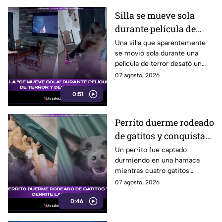
Silla se mueve sola
durante película de
terror y se vuelve viral
Una silla que aparentemente
se movió sola durante una
película de terror desató un
intenso debate entre usuarios
07 agosto, 2026
en redes sociales, ¿real o una
0:51
broma planeada?
Perrito duerme rodeado
de gatitos y conquista
las redes
Un perrito fue captado
durmiendo en una hamaca
mientras cuatro gatitos
descansaban abrazados y
07 agosto, 2026
encima de él. La escena
0:46
conquistó las redes sociales.