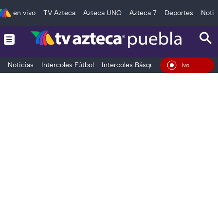
en vivo
TV Azteca
Azteca UNO
Azteca 7
Deportes
Notic
Noticias
Intercoles Fútbol
Intercoles Básquetbol
Deportes
T
En Vivo