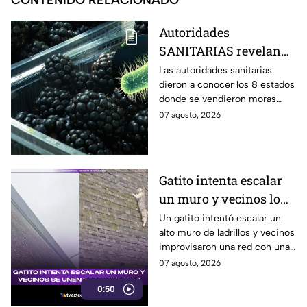
CONTENIDO RELACIONADO
Autoridades
SANITARIAS revelan
los 8 estados donde se
Las autoridades sanitarias
dieron a conocer los 8 estados
vendieron las MORAS
donde se vendieron moras
contaminadas con
contaminadas con E.coli, lo
07 agosto, 2026
E.coli
cual mantiene en emergencia
a Estados Unidos.
Gatito intenta escalar
un muro y vecinos lo
ayudan
Un gatito intentó escalar un
alto muro de ladrillos y vecinos
improvisaron una red con una
manta para protegerlo
07 agosto, 2026
mientras esperaban el equipo
0:50
de rescate.