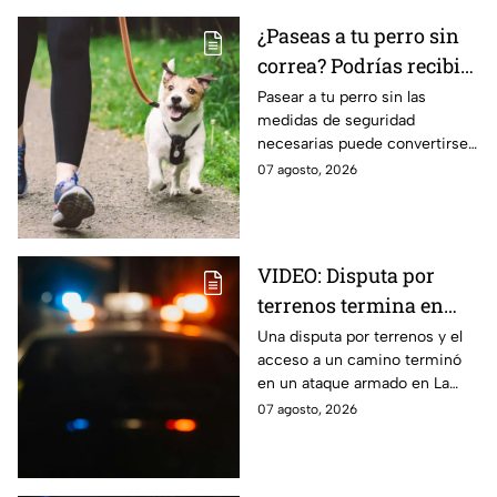
¿Paseas a tu perro sin
correa? Podrías recibir
una fuerte MULTA
Pasear a tu perro sin las
medidas de seguridad
necesarias puede convertirse
en una infracción en la CDMX,
07 agosto, 2026
con multas de hasta 3 mil 848
pesos.
VIDEO: Disputa por
terrenos termina en
ataque armado en
Una disputa por terrenos y el
acceso a un camino terminó
Chihuahua; padre
en un ataque armado en La
muere y su hijo queda
Regina, Chihuahua, donde un
07 agosto, 2026
herido
hombre murió y su hijo resultó
herido.