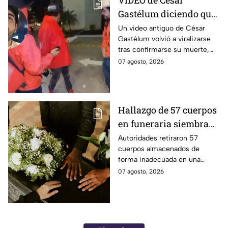
VIDEO de César
Gastélum diciendo que
‘todo fue una broma’
Un video antiguo de César
Gastélum volvió a viralizarse
confunde a usuarios
tras confirmarse su muerte,
tras su muerte
provocando dudas entre
07 agosto, 2026
usuarios sobre su autenticidad.
Hallazgo de 57 cuerpos
en funeraria siembra
dudas entre familias
Autoridades retiraron 57
cuerpos almacenados de
que recibieron cenizas
forma inadecuada en una
de sus seres queridos
funeraria de Chicago. Familias
07 agosto, 2026
cuestionan si las cenizas que
recibieron son auténticas.