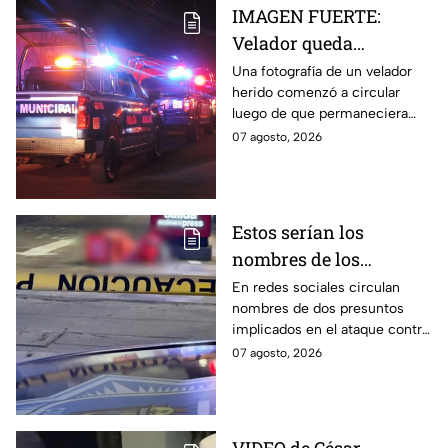
IMAGEN FUERTE:
Velador queda
gravemente herido tras
Una fotografía de un velador
herido comenzó a circular
ataque con arma
luego de que permaneciera
blanca en
varias horas hospitalizado tras
07 agosto, 2026
Aguascalientes
ser atacado en Aguascalientes
el 4 de agosto.
Estos serían los
nombres de los
presuntos implicados
En redes sociales circulan
nombres de dos presuntos
en ataque contra César
implicados en el ataque contra
Gastélum en Culiacán
el creador de contenido César
07 agosto, 2026
Gastélum, pero no han sido
confirmados.