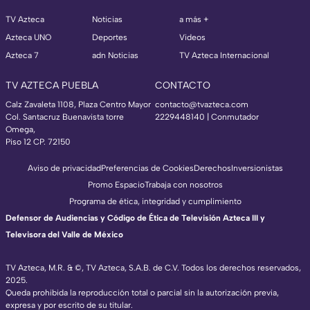
TV Azteca
Noticias
a más +
Azteca UNO
Deportes
Videos
Azteca 7
adn Noticias
TV Azteca Internacional
TV AZTECA PUEBLA
CONTACTO
Calz Zavaleta 1108, Plaza Centro Mayor
contacto@tvazteca.com
Col. Santacruz Buenavista torre
2229448140 | Conmutador
Omega,
Piso 12 CP. 72150
Aviso de privacidad
Preferencias de Cookies
Derechos
Inversionistas
Promo Espacio
Trabaja con nosotros
Programa de ética, integridad y cumplimiento
Defensor de Audiencias y Código de Ética de Televisión Azteca III y
Televisora del Valle de México
TV Azteca, M.R. & ©, TV Azteca, S.A.B. de C.V. Todos los derechos reservados,
2025.
Queda prohibida la reproducción total o parcial sin la autorización previa,
expresa y por escrito de su titular.