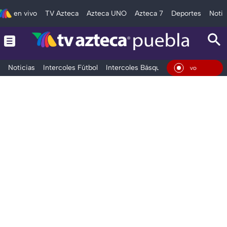
en vivo
TV Azteca
Azteca UNO
Azteca 7
Deportes
Notic
Noticias
Intercoles Fútbol
Intercoles Básquetbol
Deportes
T
En Vivo