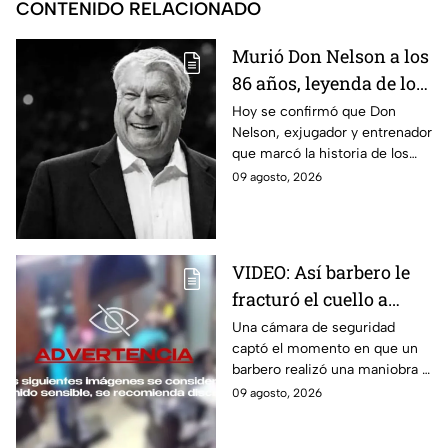
CONTENIDO RELACIONADO
Murió Don Nelson a los
86 años, leyenda de los
Boston Celtics y la NBA
Hoy se confirmó que Don
Nelson, exjugador y entrenador
que marcó la historia de los
Boston Celtics y la NBA, murió
09 agosto, 2026
en su casa acompañado de su
familia.
VIDEO: Así barbero le
fracturó el cuello a
cliente durante ´masaje´
Una cámara de seguridad
captó el momento en que un
barbero realizó una maniobra a
modo de masaje y le fracturó
09 agosto, 2026
el cuello a un cliente en la
India.