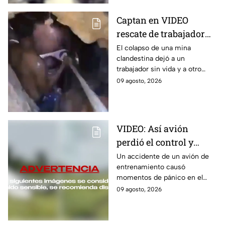
Captan en VIDEO
rescate de trabajador
en mina clandestina
El colapso de una mina
clandestina dejó a un
colapsada en Santa
trabajador sin vida y a otro
Rosa
atrapado a más de 45 metros
09 agosto, 2026
de profundidad en Santa Rosa.
Así fue el rescate.
VIDEO: Así avión
perdió el control y
sufrió accidente; se
Un accidente de un avión de
entrenamiento causó
salió de la pista en
momentos de pánico en el
India
aeropuerto de Baramati, en el
09 agosto, 2026
distrito de Pune, Maharashtra,
en India hoy.