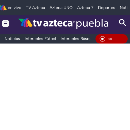
en vivo
TV Azteca
Azteca UNO
Azteca 7
Deportes
Notic
Noticias
Intercoles Fútbol
Intercoles Básquetbol
Deportes
T
En Vi