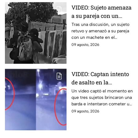
VIDEO: Sujeto amenaza
a su pareja con un
machete en Santa
Tras una discusión, un sujeto
retuvo y amenazó a su pareja
Lucía: Así la rescataron
con un machete en el
municipio de Santa Lucía del
09 agosto, 2026
Camino, en Oaxaca. Así fue el
rescate.
VIDEO: Captan intento
de asalto en la
carretera México-
Un video captó el momento en
que tres sujetos brincaron una
Toluca; así intentaron
barda e intentaron cometer un
detener a conductor
asalto en la carretera México-
09 agosto, 2026
Toluca, en Cuajimalpa, CDMX.