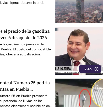
luvias ligeras durante la tarde.
s el precio de la gasolina
ves 6 de agosto de 2026
e la gasolina hoy jueves 6 de
Puebla. El costo del combustible
as, checa la actualización.
2:46
ropical Número 25 podría
ntas en Puebla:
lluvias y riesgos
Número 25 en Puebla provocará
l potencial de lluvias en los
mentas eléctricas y posible caída