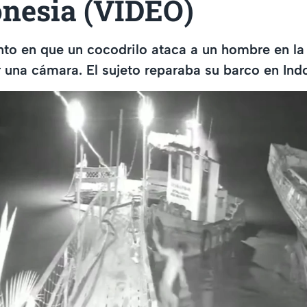
onesia (VIDEO)
to en que un cocodrilo ataca a un hombre en la o
 una cámara. El sujeto reparaba su barco en Ind