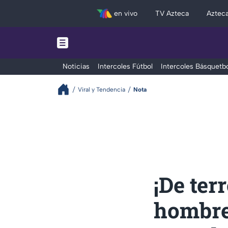
en vivo
TV Azteca
Aztec
Noticias
Intercoles Fútbol
Intercoles Básquetbo
Viral y Tendencia
Nota
¡De ter
hombre