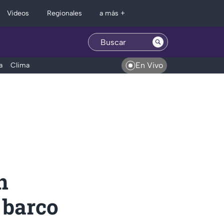
Regionales
Videos
a más +
En Vivo
a
Clima
n
 barco