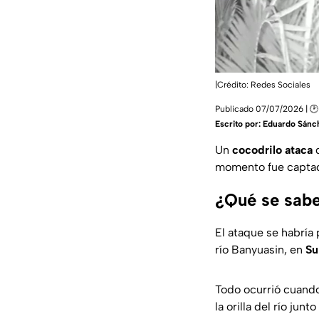
|Crédito: Redes Sociales
Publicado 07/07/2026 | 🕑
Escrito por:
Eduardo Sánc
Un
cocodrilo
ataca
d
momento fue captad
¿Qué se sabe
El ataque se habría 
río Banyuasin, en
Su
Todo ocurrió cuand
la orilla del río ju