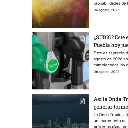
probabilidades de l
06 agosto, 2026
¿SUBIÓ? Este e
Puebla hoy jue
Este es el precio d
agosto de 2026 en 
cambia todos los dí
06 agosto, 2026
Así la Onda T
generar torme
Pronóstico de 
La Onda Tropical 
un incremento en e
próximos días, tor