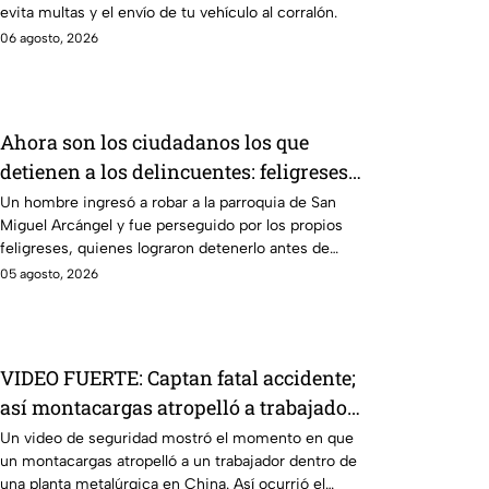
evita multas y el envío de tu vehículo al corralón.
06 agosto, 2026
Ahora son los ciudadanos los que
detienen a los delincuentes: feligreses
detienen a presunto ladrón ante la
Un hombre ingresó a robar a la parroquia de San
Miguel Arcángel y fue perseguido por los propios
inseguridad en la Puebla de Alejandro
feligreses, quienes lograron detenerlo antes de
Armenta
entregarlo a la policía. Vecinos denuncian que los
05 agosto, 2026
robos son constantes y acusan falta de vigilancia.
VIDEO FUERTE: Captan fatal accidente;
así montacargas atropelló a trabajador
distraído en su celular
Un video de seguridad mostró el momento en que
un montacargas atropelló a un trabajador dentro de
una planta metalúrgica en China. Así ocurrió el