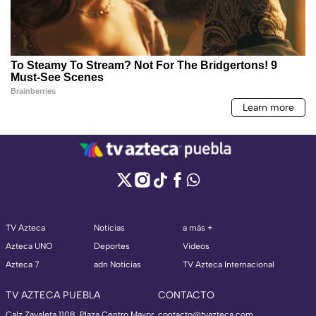
TV Azteca
Noticias
a más +
Azteca UNO
Deportes
Videos
Azteca 7
adn Noticias
TV Azteca Internacional
TV AZTECA PUEBLA
CONTACTO
Calz Zavaleta 1108, Plaza Centro Mayor
contacto@tvazteca.com