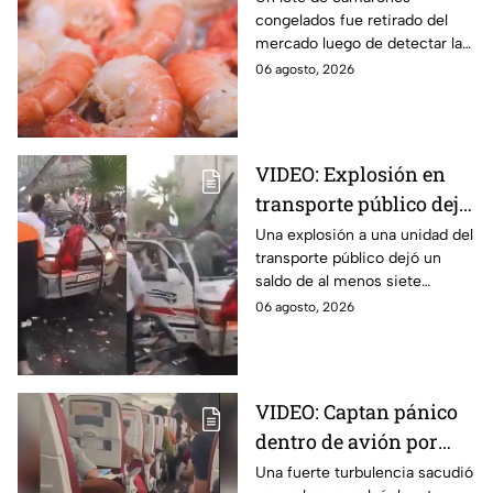
congelados fue retirado del
detectan salmonella en
mercado luego de detectar la
España
presencia de salmonella, una
06 agosto, 2026
bacteria que puede provocar
enfermedades
gastrointestinales tras su
consumo.
VIDEO: Explosión en
transporte público deja
siete personas sin vida
Una explosión a una unidad del
transporte público dejó un
saldo de al menos siete
personas sin vida. Aquí todos
06 agosto, 2026
los detalles que se saben al
respecto.
VIDEO: Captan pánico
dentro de avión por
turbulencia en el aire
Una fuerte turbulencia sacudió