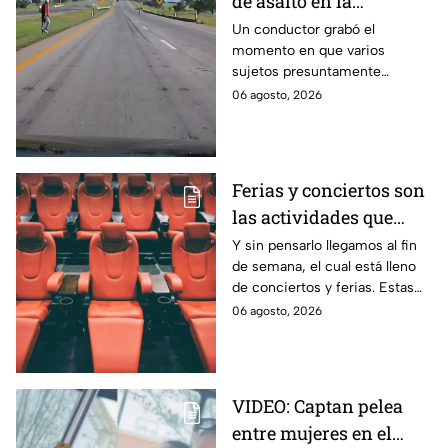
de asalto en la
autopista Arco Norte;
Un conductor grabó el
momento en que varios
delincuentes arrojaron
sujetos presuntamente
piedras y llantas
intentaron cometer un asalto
06 agosto, 2026
sobre la autopista Arco Norte a
la altura de Tlaxcala
Ferias y conciertos son
las actividades que
habrá en Puebla del 7 al
Y sin pensarlo llegamos al fin
de semana, el cual está lleno
9 de agosto
de conciertos y ferias. Estas
son las actividades que habrá
06 agosto, 2026
del 7 al 9 de agosto en Puebla.
VIDEO: Captan pelea
entre mujeres en el