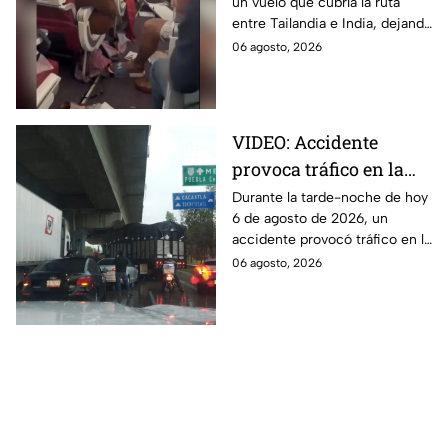
un vuelo que cubría la ruta
en India; reportan 17
entre Tailandia e India, dejando
pasajeros lesionados
a personas lesionadas. El
06 agosto, 2026
momento fue captado por
pasajeros.
VIDEO: Accidente
provoca tráfico en la
autopista México-
Durante la tarde-noche de hoy
6 de agosto de 2026, un
Puebla HOY
accidente provocó tráfico en la
autopista México-Puebla. Aquí
06 agosto, 2026
todos los detalles que se
saben.