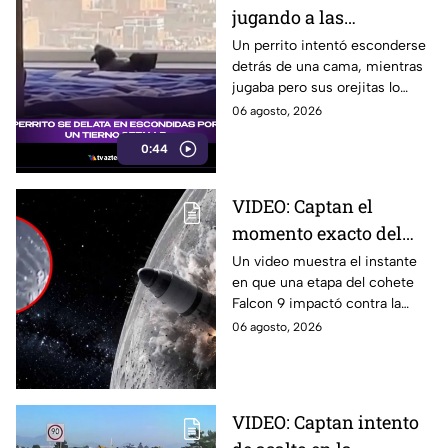
jugando a las
escondidas y conquista
Un perrito intentó esconderse
detrás de una cama, mientras
las redes
jugaba pero sus orejitas lo
delataron. El tierno video
06 agosto, 2026
conquistó a miles de usuarios.
0:44
VIDEO: Captan el
momento exacto del
impacto de cohete
Un video muestra el instante
en que una etapa del cohete
contra la Luna; así
Falcon 9 impactó contra la
reaccionó
luna, levantando una enorme
06 agosto, 2026
nube de polvo y formando un
nuevo cráter.
VIDEO: Captan intento