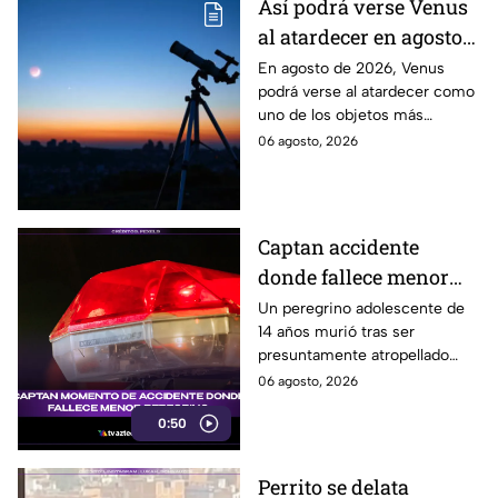
Así podrá verse Venus
al atardecer en agosto
este 2026: ¿Cuándo y
En agosto de 2026, Venus
podrá verse al atardecer como
dónde observarlo
uno de los objetos más
desde Puebla?
brillantes del cielo. Conoce la
06 agosto, 2026
fecha, horario y hacia dónde
mirar desde Puebla.
Captan accidente
donde fallece menor
peregrino en Estado de
Un peregrino adolescente de
14 años murió tras ser
México
presuntamente atropellado
mientras entrenaba en
06 agosto, 2026
bicicleta para una
0:50
peregrinación en el Estado de
México.
Perrito se delata