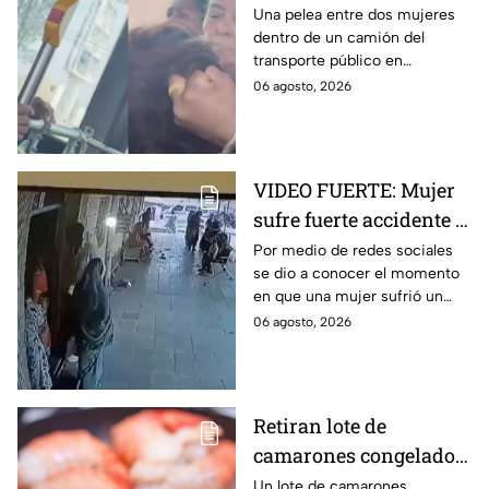
transporte público; así
Una pelea entre dos mujeres
dentro de un camión del
se desgreñaron en
transporte público en
Monterrey
Monterrey, Nuevo León, quedó
06 agosto, 2026
captada en video y se viralizó
en redes sociales.
VIDEO FUERTE: Mujer
sufre fuerte accidente a
los pocos segundos de
Por medio de redes sociales
se dio a conocer el momento
haber salido del
en que una mujer sufrió un
hospital
fuerte accidente a los pocos
06 agosto, 2026
segundos de haber salido del
hospital.
Retiran lote de
camarones congelados
por riesgo sanitario;
Un lote de camarones