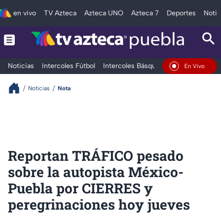
en vivo
TV Azteca
Azteca UNO
Azteca 7
Deportes
Notic
Noticias
Intercoles Fútbol
Intercoles Básquetbol
Deportes
T
En Vivo
Noticias
Nota
Reportan TRÁFICO pesado
sobre la autopista México-
Puebla por CIERRES y
peregrinaciones hoy jueves