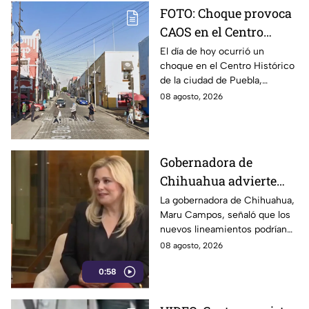
FOTO: Choque provoca
CAOS en el Centro
Histórico HOY sábado;
El día de hoy ocurrió un
choque en el Centro Histórico
vías alternas
de la ciudad de Puebla,
ocasionando caos en la
08 agosto, 2026
vialidad afectada. Aquí los
detalles del percance.
Gobernadora de
Chihuahua advierte
riesgos para la libertad
La gobernadora de Chihuahua,
Maru Campos, señaló que los
de expresión por
nuevos lineamientos podrían
nuevos lineamientos
representar un riesgo para la
08 agosto, 2026
del gobierno federal
libertad de expresión y generar
0:58
censura.