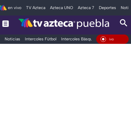
en vivo
TV Azteca
Azteca UNO
Azteca 7
Deportes
Notic
Noticias
Intercoles Fútbol
Intercoles Básquetbol
Deportes
T
En Vivo