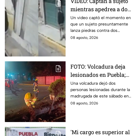
VIDEO: Captan a sujeto
mientras apedrea a dos
jóvenes en plena calle
Un video captó el momento en
que un sujeto presuntamente
en Calpulalpan,
lanza piedras contra dos
Tlaxcala
jóvenes en el periférico de
08 agosto, 2026
Calpulalpan, en Tlaxcala. Así
ocurrió.
FOTO: Volcadura deja
lesionados en Puebla;
así quedó el vehículo
Una volcadura dejó dos
personas lesionadas durante la
destrozado
madrugada de este sábado en
la ciudad de Puebla, luego de
08 agosto, 2026
que un vehículo derribara un
poste.
'Mi cargo es superior al