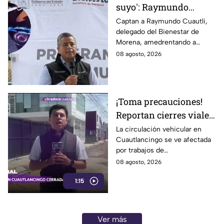
suyo': Raymundo
Cuautli, funcionario de
Captan a Raymundo Cuautli,
delegado del Bienestar de
Morena, amedrenta a
Morena, amedrentando a
policías tras chocarlos
policías de San Andrés Cholula
08 agosto, 2026
por conducir
tras chocarlos por conducir
presuntamente ebrio
presuntamente ebrio
¡Toma precauciones!
Reportan cierres viales
en Cuautlancingo hoy
La circulación vehicular en
Cuautlancingo se ve afectada
sábado; vías alternas
por trabajos de
reencarpetamiento la mañana
08 agosto, 2026
de hoy sábado 8 de agosto de
1:15
2026. Checa los detalles.
Ver más