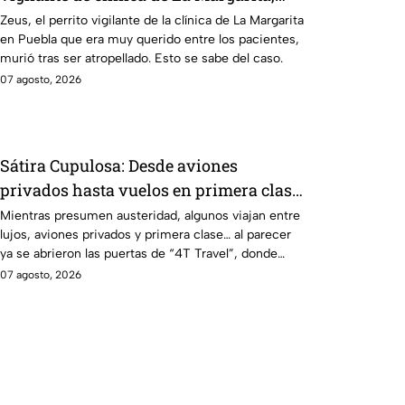
Puebla; fue atropellado
Zeus, el perrito vigilante de la clínica de La Margarita
en Puebla que era muy querido entre los pacientes,
murió tras ser atropellado. Esto se sabe del caso.
07 agosto, 2026
Sátira Cupulosa: Desde aviones
privados hasta vuelos en primera clase,
así viajan los morenistas Alejandro
Mientras presumen austeridad, algunos viajan entre
lujos, aviones privados y primera clase… al parecer
Armentiras y Jose Luis García Parra
ya se abrieron las puertas de “4T Travel”, donde
volar sin pena parece ser el sello de la casa.
07 agosto, 2026