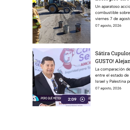
derrame de co
Un aparatoso acci
combustible sobre 
viernes 7 de agost
circulación.
07 agosto, 2026
Sátira Cupulo
GUSTO! Alejan
justificar los
La comparación de
entre el estado de 
comparándolo
Israel y Palestina 
humanitaria
conflicto que ha 
07 agosto, 2026
víctimas y por inten
2:09
infraestructura en