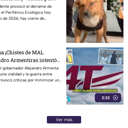
mbustible; vías alternas
dente provocó el derrame de
el Periférico Ecológico hoy
o de 2026; hay cierre de
sa ¡Chistes de MAL
dro Armentiras intentó
 baches en Puebla
l gobernador Alejandro Armenta
una vialidad y la guerra entre
s con una tragedia
provocó críticas por minimizar un
dejado decenas de miles de
tar justificar el deterioro de la
2:33
 Puebla.
Ver más