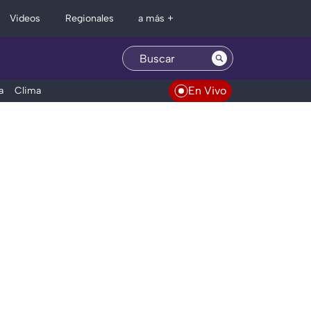
Regionales
Videos
a más +
En Vivo
a
Clima