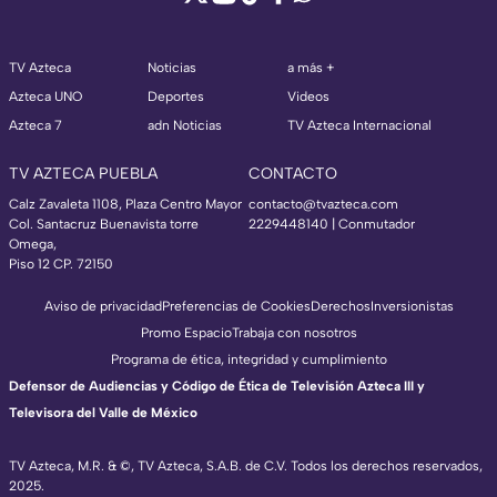
TV Azteca
Noticias
a más +
Azteca UNO
Deportes
Videos
Azteca 7
adn Noticias
TV Azteca Internacional
TV AZTECA PUEBLA
CONTACTO
Calz Zavaleta 1108, Plaza Centro Mayor
contacto@tvazteca.com
Col. Santacruz Buenavista torre
2229448140 | Conmutador
Omega,
Piso 12 CP. 72150
Aviso de privacidad
Preferencias de Cookies
Derechos
Inversionistas
Promo Espacio
Trabaja con nosotros
Programa de ética, integridad y cumplimiento
Defensor de Audiencias y Código de Ética de Televisión Azteca III y
Televisora del Valle de México
TV Azteca, M.R. & ©, TV Azteca, S.A.B. de C.V. Todos los derechos reservados,
2025.