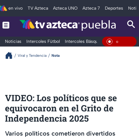
en vivo
TV Azteca
Azteca UNO
Azteca 7
Deportes
Notic
Noticias
Intercoles Fútbol
Intercoles Básquetbol
Deportes
T
En Vivo
Viral y Tendencia
Nota
VIDEO: Los políticos que se
equivocaron en el Grito de
Independencia 2025
Varios políticos cometieron divertidos