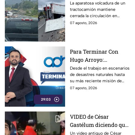
autopista Puebla-
La aparatosa volcadura de un
tractocamión mantiene
Orizaba HOY viernes
cerrada la circulación en
ambos sentidos de la autopista
07 agosto, 2026
Puebla-Orizaba el día de hoy,
viernes 7 de agosto.
Para Terminar Con
Hugo Arroyo:
Rescatistas de Cruz
Desde el trabajo en escenarios
de desastres naturales hasta
Roja Puebla, relatan su
su más reciente misión de
trayectoria y su última
apoyo en Venezuela tras los
07 agosto, 2026
labor en Venezuela
devastadores sismos,
29:03
rescatistas de la Cruz Roja
Puebla, comparten en Para
Terminar Con Hugo Arroyo las
VIDEO de César
experiencias, retos y
Gastélum diciendo que
aprendizajes que han marcado
su trayectoria.
‘todo fue una broma’
Un video antiguo de César