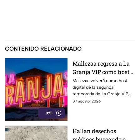
CONTENIDO RELACIONADO
Mallezaa regresa a La
Granja VIP como host
digital
Mallezaa volverá como host
digital de la segunda
temporada de La Granja VIP,
donde compartirá entrevistas,
07 agosto, 2026
contenido exclusivo y todo lo
0:51
que no se verá en la
transmisión.
Hallan desechos
médicos buscando a