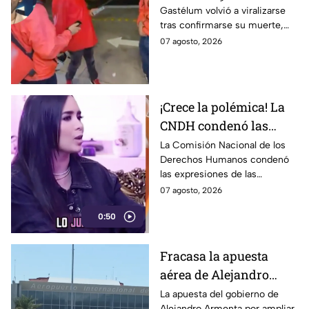
Gastélum volvió a viralizarse
confunde a usuarios
tras confirmarse su muerte,
tras su muerte
provocando dudas entre
07 agosto, 2026
usuarios sobre su autenticidad.
¡Crece la polémica! La
CNDH condenó las
burlas de las diputadas
La Comisión Nacional de los
Derechos Humanos condenó
morenistas Nayeli
las expresiones de las
Salvatori y Graciela
diputadas morenistas Nayeli
07 agosto, 2026
Palomares hacia
Salvatori y Graciela Palomares
adultos mayores y
0:50
contra los adultos mayores, y
señaló que representan una
exhortó al Congreso
flagrante violación a los
local a fijar postura
Fracasa la apuesta
derechos humanos. A través
aérea de Alejandro
de un comunicado, la CNDH
sostuvo que frases como
Armenta, cancelan ruta
La apuesta del gobierno de
“huele a baúl” y “se está
Alejandro Armenta por ampliar