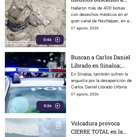
menor en el Estado de
Hallaron más de 400 bolsas
con desechos médicos en el
México
gran canal de Nextlalpan, en el
Estado de México.
07 agosto, 2026
0:46
Buscan a Carlos Daniel
Librado en Sinaloa;
viajó a Mazatlán por
En Sinaloa, también sufren la
angustia por la desaparición de
trabajo
Carlos Daniel Librado Urbina.
07 agosto, 2026
0:26
Volcadura provoca
CIERRE TOTAL en la