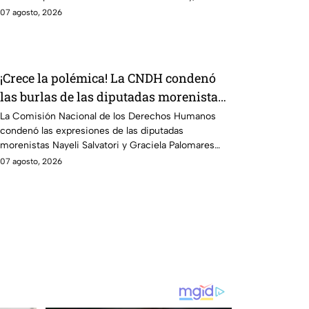
7 de agosto.
07 agosto, 2026
¡Crece la polémica! La CNDH condenó
las burlas de las diputadas morenistas
Nayeli Salvatori y Graciela Palomares
La Comisión Nacional de los Derechos Humanos
condenó las expresiones de las diputadas
hacia adultos mayores y exhortó al
morenistas Nayeli Salvatori y Graciela Palomares
Congreso local a fijar postura
contra los adultos mayores, y señaló que
07 agosto, 2026
representan una flagrante violación a los derechos
humanos. A través de un comunicado, la CNDH
sostuvo que frases como “huele a baúl” y “se está
pudriendo” rebasan los límites de la libertad de
expresión y constituyen expresiones de
estigmatización y discriminación.