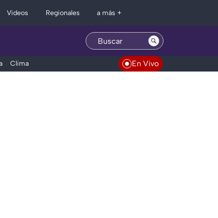
Regionales
Videos
a más +
En Vivo
a
Clima