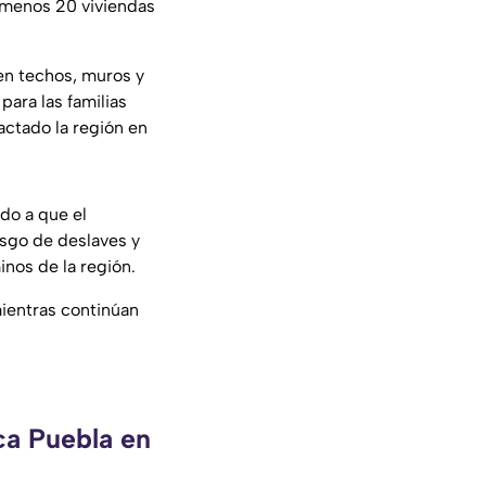
l menos 20 viviendas
en techos, muros y
ara las familias
actado la región en
do a que el
esgo de deslaves y
nos de la región.
mientras continúan
ca Puebla en