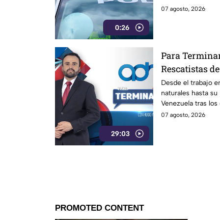
07 agosto, 2026
0:26
Para Termina
Rescatistas de
su trayectoria
Desde el trabajo e
naturales hasta s
Venezuela
Venezuela tras los
de la Cruz Roja P
07 agosto, 2026
Con Hugo Arroyo la
29:03
aprendizajes que h