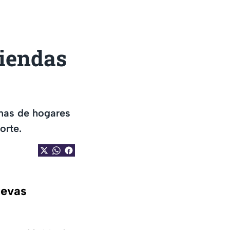
viendas
enas de hogares
orte.
uevas