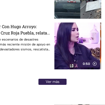
r Con Hugo Arroyo:
 Cruz Roja Puebla, relatan
 y su última labor en
n escenarios de desastres
u más reciente misión de apoyo en
 devastadores sismos, rescatistas
uebla, comparten en Para Terminar
s experiencias, retos y
0:50
an marcado su trayectoria.
Ver más