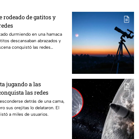
 rodeado de gatitos y
redes
ptado durmiendo en una hamaca
atitos descansaban abrazados y
scena conquistó las redes
ata jugando a las
conquista las redes
ó esconderse detrás de una cama,
o sus orejitas lo delataron. El
istó a miles de usuarios.