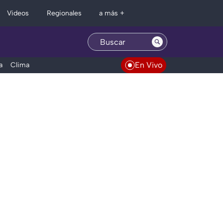
Regionales
Videos
a más +
En Vivo
a
Clima