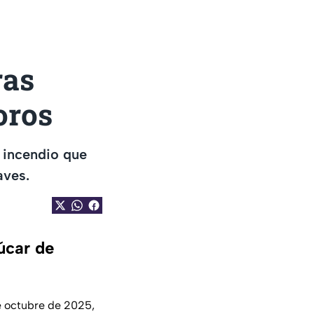
ras
oros
 incendio que
aves.
úcar de
e octubre de 2025,