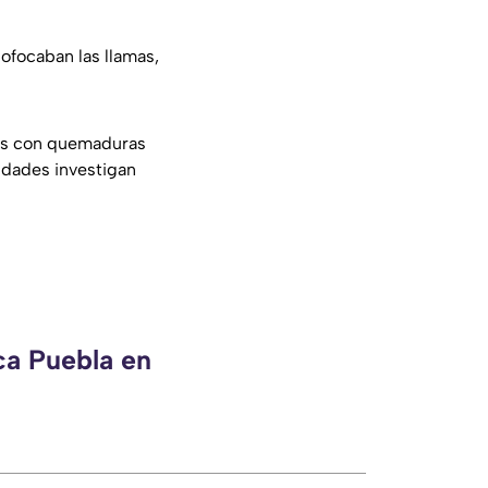
sofocaban las llamas,
ros con quemaduras
idades investigan
ca Puebla en