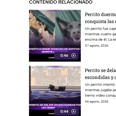
CONTENIDO RELACIONADO
Perrito duerme
conquista las 
Un perrito fue ca
mientras cuatro g
encima de él. La e
sociales.
07 agosto, 2026
0:46
Perrito se del
escondidas y 
Un perrito intent
mientras jugaba per
tierno video conqu
06 agosto, 2026
0:44