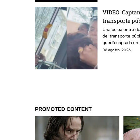
VIDEO: Captan
transporte púb
en Monterrey
Una pelea entre d
del transporte púb
quedó captada en v
sociales.
06 agosto, 2026