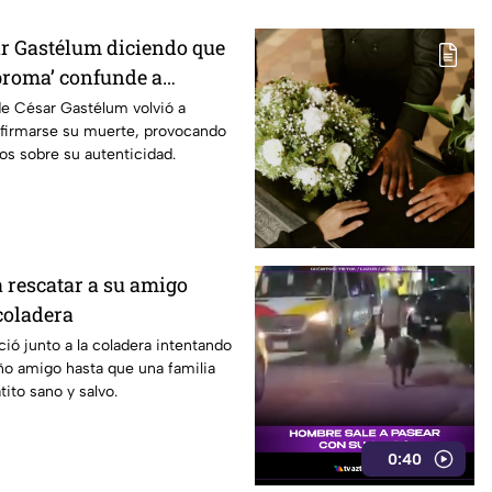
r Gastélum diciendo que
 broma’ confunde a
 su muerte
de César Gastélum volvió a
onfirmarse su muerte, provocando
os sobre su autenticidad.
a rescatar a su amigo
coladera
ió junto a la coladera intentando
ño amigo hasta que una familia
tito sano y salvo.
0:40