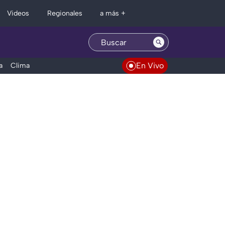
Regionales
Videos
a más +
En Vivo
a
Clima