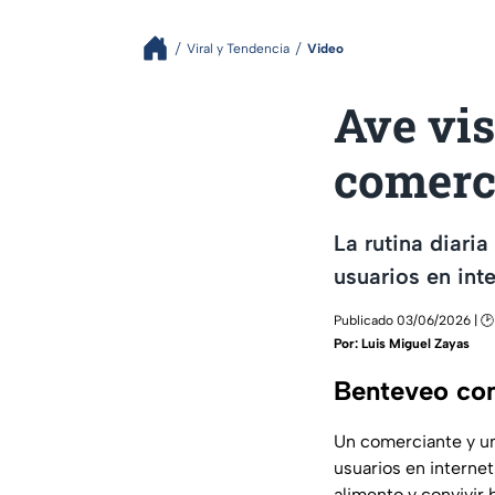
Viral y Tendencia
Video
Ave vi
comerc
La rutina diari
usuarios en inte
Publicado 03/06/2026 | 🕑
Por:
Luis Miguel Zayas
Benteveo con
Un comerciante y un
usuarios en interne
alimento y convivir