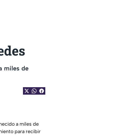
edes
a miles de
necido a miles de
iento para recibir