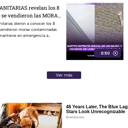
ANITARIAS revelan los 8
e se vendieron las MORAS
con E.coli
nitarias dieron a conocer los 8
 vendieron moras contaminadas
l mantiene en emergencia a
0:50
Ver más