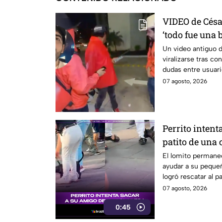
VIDEO de Césa
‘todo fue una
usuarios tras
Un video antiguo 
viralizarse tras c
dudas entre usuari
07 agosto, 2026
Perrito intent
patito de una 
El lomito permanec
ayudar a su peque
logró rescatar al pa
07 agosto, 2026
0:45