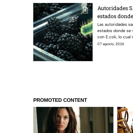
Autoridades S
estados dond
contaminadas 
Las autoridades sa
estados donde se
con E.coli, lo cua
Estados Unidos.
07 agosto, 2026