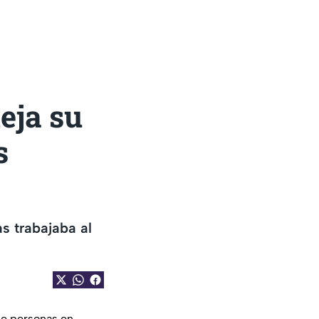
eja su
s
s trabajaba al
de personas en