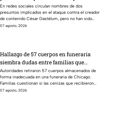
César Gastélum en Culiacán
En redes sociales circulan nombres de dos
presuntos implicados en el ataque contra el creador
de contenido César Gastélum, pero no han sido
confirmados.
07 agosto, 2026
Hallazgo de 57 cuerpos en funeraria
siembra dudas entre familias que
recibieron cenizas de sus seres
Autoridades retiraron 57 cuerpos almacenados de
forma inadecuada en una funeraria de Chicago.
queridos
Familias cuestionan si las cenizas que recibieron
son auténticas.
07 agosto, 2026