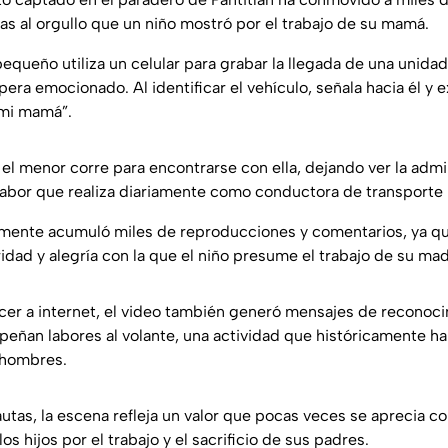
as al orgullo que un niño mostró por el trabajo de su mamá.
l pequeño utiliza un celular para grabar la llegada de una unida
era emocionado. Al identificar el vehículo, señala hacia él y 
 mi mamá”.
l menor corre para encontrarse con ella, dejando ver la admi
a labor que realiza diariamente como conductora de transporte 
amente acumuló miles de reproducciones y comentarios, ya q
idad y alegría con la que el niño presume el trabajo de su mad
r a internet, el video también generó mensajes de reconocim
ñan labores al volante, una actividad que históricamente h
 hombres.
tas, la escena refleja un valor que pocas veces se aprecia con
os hijos por el trabajo y el sacrificio de sus padres.