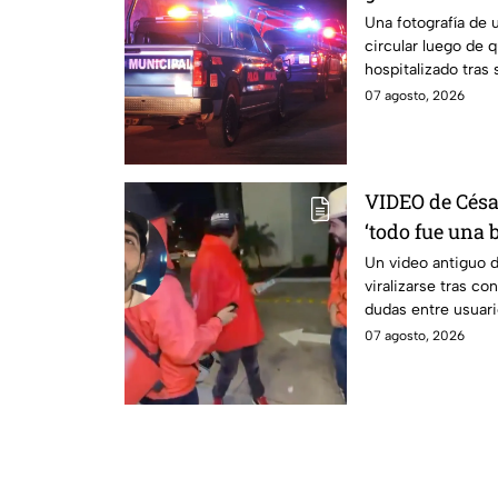
arma blanca e
Una fotografía de 
circular luego de 
hospitalizado tras
4 de agosto.
07 agosto, 2026
VIDEO de Césa
‘todo fue una
usuarios tras
Un video antiguo 
viralizarse tras c
dudas entre usuari
07 agosto, 2026