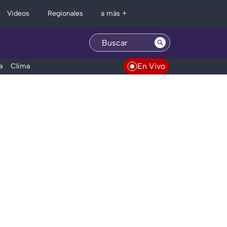
Regionales
Videos
a más +
En Vivo
a
Clima