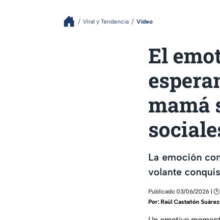
Viral y Tendencia
Video
El emot
espera
mamá s
sociale
La emoción con
volante conquis
Publicado 03/06/2026 | 🕑
Por:
Raúl Castañón Suárez
Un emotivo momento