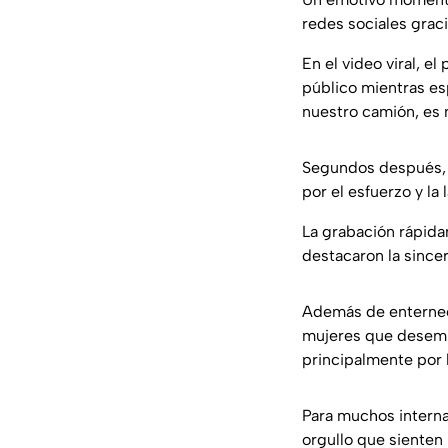
redes sociales graci
En el video viral, e
público mientras esp
nuestro camión, es
Segundos después, e
por el esfuerzo y l
La grabación rápid
destacaron la sincer
Además de enternece
mujeres que desempe
principalmente por
Para muchos internau
orgullo que sienten l