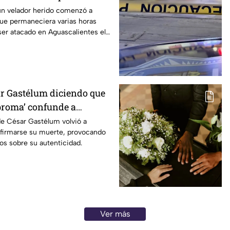
n Aguascalientes
un velador herido comenzó a
que permaneciera varias horas
 ser atacado en Aguascalientes el
r Gastélum diciendo que
 broma’ confunde a
 su muerte
de César Gastélum volvió a
onfirmarse su muerte, provocando
os sobre su autenticidad.
Ver más