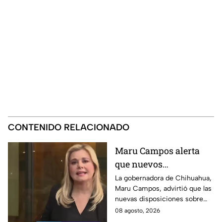
CONTENIDO RELACIONADO
Maru Campos alerta
que nuevos
lineamientos podrían
La gobernadora de Chihuahua,
Maru Campos, advirtió que las
usarse para sancionar
nuevas disposiciones sobre
a periodistas críticos
derechos de las audiencias
08 agosto, 2026
ponen en riesgo la libertad de