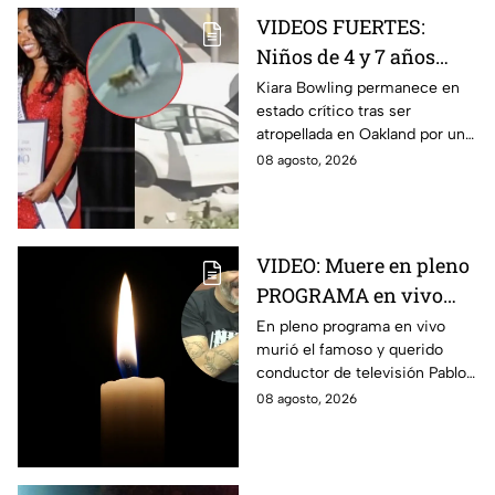
VIDEOS FUERTES:
Niños de 4 y 7 años
toman un auto a
Kiara Bowling permanece en
estado crítico tras ser
escondidas y
atropellada en Oakland por un
atropellan a una joven
automóvil que, de acuerdo con
08 agosto, 2026
en California
la policía, era conducido por
dos menores.
VIDEO: Muere en pleno
PROGRAMA en vivo
famoso conductor de
En pleno programa en vivo
murió el famoso y querido
televisión a los 49 años
conductor de televisión Pablo
Balario, a los 49 años de edad.
08 agosto, 2026
Estas fueron las causas de su
partida.