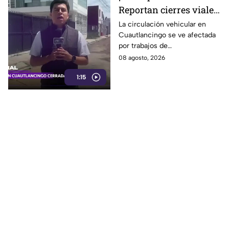
Reportan cierres viales
en Cuautlancingo hoy
La circulación vehicular en
Cuautlancingo se ve afectada
sábado; vías alternas
por trabajos de
reencarpetamiento la mañana
08 agosto, 2026
de hoy sábado 8 de agosto de
1:15
2026. Checa los detalles.