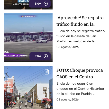
5:09
expresión y la labor
periodística.
¡Aproveche! Se registra
tráfico fluido en la
caseta de Texmelucan
El día de hoy se registra tráfico
fluido en la caseta de San
de la autopista México-
Martín Texmelucan de la
Puebla HOY sábado
autopista México-Puebla; así lo
08 agosto, 2026
reporta nuestro compañero
1:04
Fernando Nava.
FOTO: Choque provoca
CAOS en el Centro
Histórico HOY sábado;
El día de hoy ocurrió un
choque en el Centro Histórico
vías alternas
de la ciudad de Puebla,
ocasionando caos en la
08 agosto, 2026
vialidad afectada. Aquí los