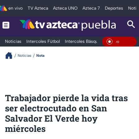
en vivo
TV Azteca
Azteca UNO
Azteca 7
Deportes
Notic
Noticias
Intercoles Fútbol
Intercoles Básquetbol
Deportes
T
En Viv
Noticias
Nota
Trabajador pierde la vida tras
ser electrocutado en San
Salvador El Verde hoy
miércoles