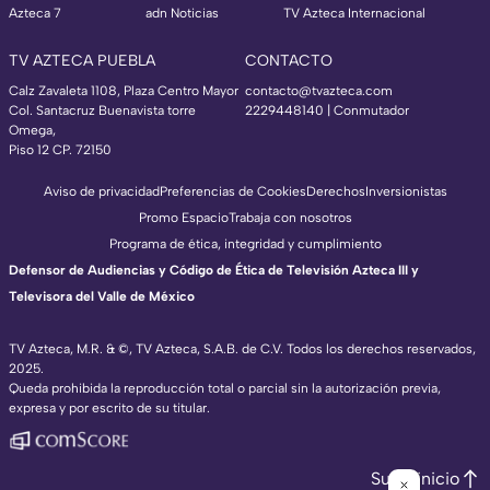
Azteca 7
adn Noticias
TV Azteca Internacional
TV AZTECA PUEBLA
CONTACTO
Calz Zavaleta 1108, Plaza Centro Mayor
contacto@tvazteca.com
Col. Santacruz Buenavista torre
2229448140 | Conmutador
Omega,
Piso 12 CP. 72150
Aviso de privacidad
Preferencias de Cookies
Derechos
Inversionistas
Promo Espacio
Trabaja con nosotros
Programa de ética, integridad y cumplimiento
Defensor de Audiencias y Código de Ética de Televisión Azteca III y
Televisora del Valle de México
TV Azteca, M.R. & ©, TV Azteca, S.A.B. de C.V. Todos los derechos reservados,
2025.
Queda prohibida la reproducción total o parcial sin la autorización previa,
expresa y por escrito de su titular.
Subir inicio