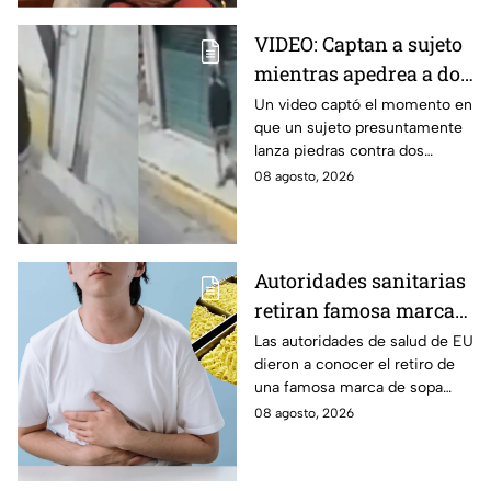
VIDEO: Captan a sujeto
mientras apedrea a dos
jóvenes en plena calle
Un video captó el momento en
que un sujeto presuntamente
en Calpulalpan,
lanza piedras contra dos
Tlaxcala
jóvenes en el periférico de
08 agosto, 2026
Calpulalpan, en Tlaxcala. Así
ocurrió.
Autoridades sanitarias
retiran famosa marca
de sopa INSTANTÁNEA
Las autoridades de salud de EU
dieron a conocer el retiro de
por peligroso
una famosa marca de sopa
ingrediente
instantánea japonesa por
08 agosto, 2026
contener un ingrediente que
puede ser peligroso.