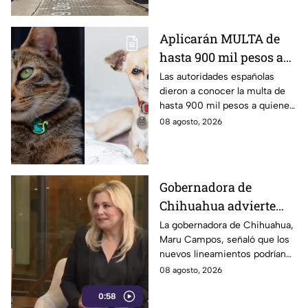
detalles del percance.
Aplicarán MULTA de
hasta 900 mil pesos a
quienes NO
Las autoridades españolas
dieron a conocer la multa de
REGISTREN a su
hasta 900 mil pesos a quienes
mascota
no registren a su mascota
08 agosto, 2026
como lo marca la Ley de
Bienestar Animal.
Gobernadora de
Chihuahua advierte
riesgos para la libertad
La gobernadora de Chihuahua,
Maru Campos, señaló que los
de expresión por
nuevos lineamientos podrían
nuevos lineamientos
representar un riesgo para la
08 agosto, 2026
del gobierno federal
libertad de expresión y generar
0:58
censura.