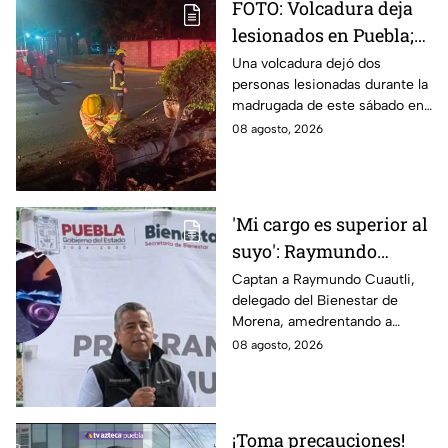
FOTO: Volcadura deja
lesionados en Puebla;
así quedó el vehículo
Una volcadura dejó dos
personas lesionadas durante la
destrozado
madrugada de este sábado en
la ciudad de Puebla, luego de
08 agosto, 2026
que un vehículo derribara un
poste.
'Mi cargo es superior al
suyo': Raymundo
Cuautli, funcionario de
Captan a Raymundo Cuautli,
delegado del Bienestar de
Morena, amedrenta a
Morena, amedrentando a
policías tras chocarlos
policías de San Andrés Cholula
08 agosto, 2026
por conducir
tras chocarlos por conducir
presuntamente ebrio
presuntamente ebrio
¡Toma precauciones!