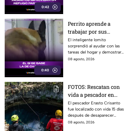
usuarios en redes sociales.
0:42
Perrito aprende a
trabajar por sus
premios y se vuelve
El inteligente lomito
sorprendió al ayudar con las
viral
tareas del hogar y demostrar
que ya conoce la fórmula:
08 agosto, 2026
trabajo terminado, premio
0:40
asegurado.
FOTOS: Rescatan con
vida a pescador en
cenote a 100 metros de
El pescador Erasto Crisanto
fue localizado con vida 15 días
profundidad;
después de desaparecer
sobrevivió 15 días
mientras pescaba en un
08 agosto, 2026
cenote del sur de Veracruz. Así