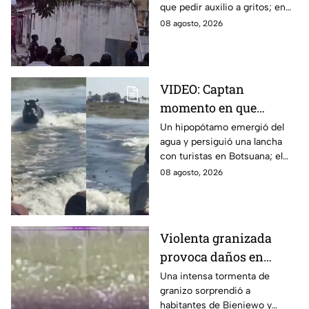
que pedir auxilio a gritos; en
así lo encontraron
redes aseguran que intentaba
08 agosto, 2026
esconderse del esposo de su
amante.
VIDEO: Captan
momento en que
hipopótamo sale del
Un hipopótamo emergió del
agua y persiguió una lancha
agua para perseguir a
con turistas en Botsuana; el
turistas en lancha
guía aceleró a tiempo para
08 agosto, 2026
evitar que el animal los
alcanzara.
Violenta granizada
provoca daños en
vehículos en Polonia
Una intensa tormenta de
granizo sorprendió a
habitantes de Bieniewo y