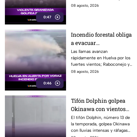
provocó daños en los cristales
08 agosto, 2026
de varios vehículos.
0:47
Incendio forestal obliga
a evacuar
comunidades en
Las llamas avanzan
rápidamente en Huelva por los
Huelva
fuertes vientos; Raboconejo y
Caballón fueron evacuadas
08 agosto, 2026
como medida preventiva.
0:46
Tifón Dolphin golpea
Okinawa con vientos
de hasta 157 km/h
El tifón Dolphin, número 13 de
la temporada, golpea Okinawa
con lluvias intensas y ráfagas
de hasta 157 kilómetros por