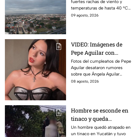
fuertes rachas de viento y
temperaturas de hasta 40 °C
en el suroeste durante este
09 agosto, 2026
domingo 9 de agosto. Así
estará el clima hoy.
VIDEO: Imágenes de
Pepe Aguilar con
Ángela desatan
Fotos del cumpleaños de Pepe
Aguilar desataron rumores
rumores ¿Está
sobre que Ángela Aguilar
embarazada?
podría estar embarazada;
08 agosto, 2026
aunque ella no ha confirmado
nada. Esto se sabe.
Hombre se esconde en
tinaco y queda
atrapado por más de
Un hombre quedó atrapado en
un tinaco en Yucatán y tuvo
dos horas en Yucatán;