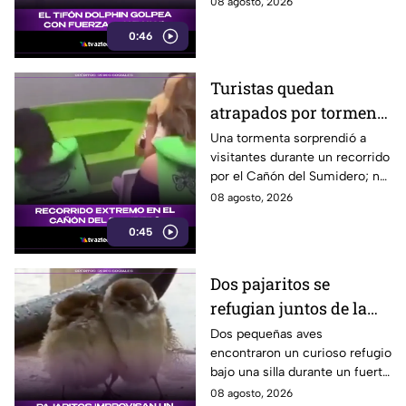
08 agosto, 2026
hora.
0:46
Turistas quedan
atrapados por tormenta
en el Cañón del
Una tormenta sorprendió a
visitantes durante un recorrido
Sumidero
por el Cañón del Sumidero; no
se reportaron personas heridas
08 agosto, 2026
tras el momento de angustia.
0:45
Dos pajaritos se
refugian juntos de la
lluvia y se vuelven
Dos pequeñas aves
encontraron un curioso refugio
virales
bajo una silla durante un fuerte
aguacero y conmovieron a
08 agosto, 2026