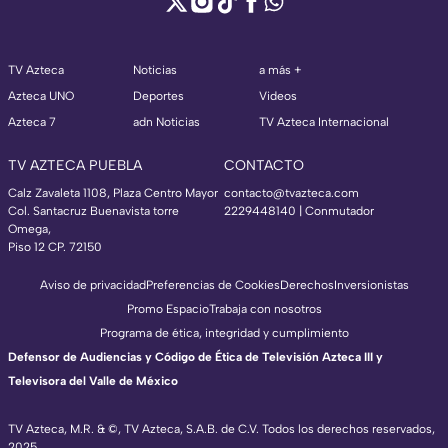
TV Azteca
Noticias
a más +
Azteca UNO
Deportes
Videos
Azteca 7
adn Noticias
TV Azteca Internacional
TV AZTECA PUEBLA
CONTACTO
Calz Zavaleta 1108, Plaza Centro Mayor
contacto@tvazteca.com
Col. Santacruz Buenavista torre
2229448140 | Conmutador
Omega,
Piso 12 CP. 72150
Aviso de privacidad
Preferencias de Cookies
Derechos
Inversionistas
Promo Espacio
Trabaja con nosotros
Programa de ética, integridad y cumplimiento
Defensor de Audiencias y Código de Ética de Televisión Azteca III y
Televisora del Valle de México
TV Azteca, M.R. & ©, TV Azteca, S.A.B. de C.V. Todos los derechos reservados,
2025.