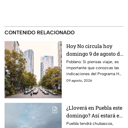
CONTENIDO RELACIONADO
Hoy No circula hoy
domingo 9 de agosto de
2026: ¿Qué autos no
Poblano: Si piensas viajar, es
importante que conozcas las
transitan en la CDMX y
indicaciones del Programa Hoy
EdoMex?
No Circula HOY domingo 9 de
09 agosto, 2026
agosto de 2026 en la CDMX y
EdoMex.
¿Lloverá en Puebla este
domingo? Así estará el
clima HOY 9 de agosto
Puebla tendrá chubascos,