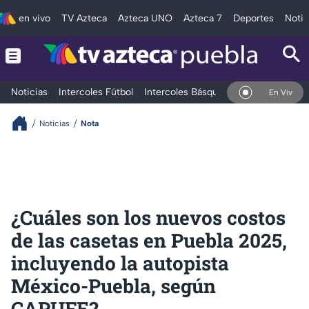
en vivo
TV Azteca
Azteca UNO
Azteca 7
Deportes
Notic
Noticias
Intercoles Fútbol
Intercoles Básquetbol
Deportes
T
En Vivo
Noticias
Nota
¿Cuáles son los nuevos costos
de las casetas en Puebla 2025,
incluyendo la autopista
México-Puebla, según
CAPUFE?