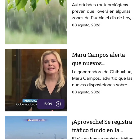
sábado; estas serían las
Autoridades meteorológicas
prevén que lloverá en algunas
zonas afectadas
zonas de Puebla el día de hoy,
incluyendo la capital poblana,
08 agosto, 2026
por lo que te recomendamos
estar atento.
Maru Campos alerta
que nuevos
lineamientos podrían
La gobernadora de Chihuahua,
Maru Campos, advirtió que las
usarse para sancionar
nuevas disposiciones sobre
a periodistas críticos
derechos de las audiencias
08 agosto, 2026
ponen en riesgo la libertad de
5:09
expresión y la labor
periodística.
¡Aproveche! Se registra
tráfico fluido en la
caseta de Texmelucan
El día de hoy se registra tráfico