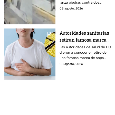
lanza piedras contra dos
Tlaxcala
jóvenes en el periférico de
08 agosto, 2026
Calpulalpan, en Tlaxcala. Así
ocurrió.
Autoridades sanitarias
retiran famosa marca
de sopa INSTANTÁNEA
Las autoridades de salud de EU
dieron a conocer el retiro de
por peligroso
una famosa marca de sopa
ingrediente
instantánea japonesa por
08 agosto, 2026
contener un ingrediente que
puede ser peligroso.