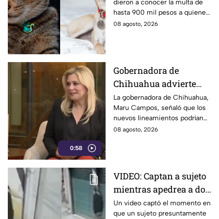
dieron a conocer la multa de
REGISTREN a su
hasta 900 mil pesos a quienes
mascota
no registren a su mascota
08 agosto, 2026
como lo marca la Ley de
Bienestar Animal.
Gobernadora de
Chihuahua advierte
riesgos para la libertad
La gobernadora de Chihuahua,
Maru Campos, señaló que los
de expresión por
nuevos lineamientos podrían
nuevos lineamientos
representar un riesgo para la
08 agosto, 2026
del gobierno federal
libertad de expresión y generar
0:58
censura.
VIDEO: Captan a sujeto
mientras apedrea a dos
jóvenes en plena calle
Un video captó el momento en
que un sujeto presuntamente
en Calpulalpan,