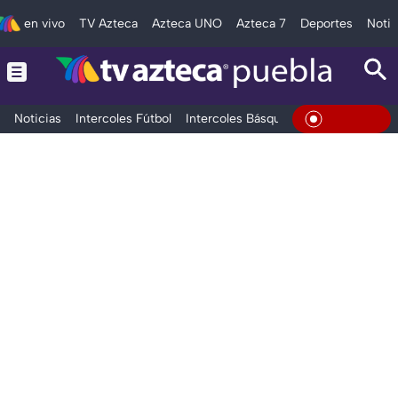
en vivo
TV Azteca
Azteca UNO
Azteca 7
Deportes
Notic
Noticias
Intercoles Fútbol
Intercoles Básquetbol
Deportes
T
En Vivo