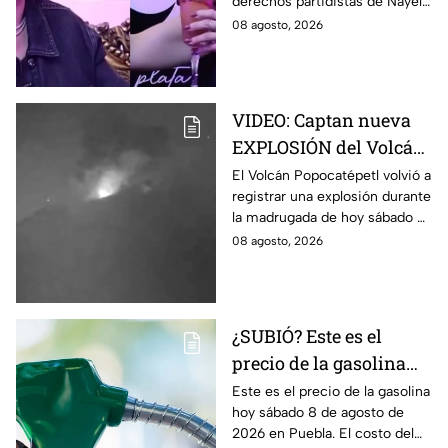
derechos partidistas de Nayeli
tras dichos contra
Salvatori y Graciela Palomares
08 agosto, 2026
adultos mayores
tras dichos contra adultos
mayores.
VIDEO: Captan nueva
EXPLOSIÓN del Volcán
Popocatépetl hoy;
El Volcán Popocatépetl volvió a
registrar una explosión durante
arrojó LAVA
la madrugada de hoy sábado 8
de agosto de 2026; arrojó lava
08 agosto, 2026
y pedazos de roca caliente.
¿SUBIÓ? Este es el
precio de la gasolina
Puebla hoy sábado 8 de
Este es el precio de la gasolina
hoy sábado 8 de agosto de
agosto de 2026
2026 en Puebla. El costo del