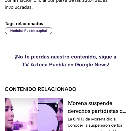
confirmación oficial por parte de las autoridades
involucradas.
Tags relacionados
Noticias Puebla capital
¡No te pierdas nuestro contenido, sigue a
TV Azteca Puebla en Google News!
CONTENIDO RELACIONADO
Morena suspende
derechos partidistas de
Nayeli Salvatori y
La CNHJ de Morena dio a
conocer la suspensión de los
Graciela Palomares