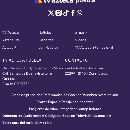
TV Azteca
Noticias
a más +
Azteca UNO
Deportes
Videos
Azteca 7
adn Noticias
TV Azteca Internacional
TV AZTECA PUEBLA
CONTACTO
Calz Zavaleta 1108, Plaza Centro Mayor
contacto@tvazteca.com
Col. Santacruz Buenavista torre
2229448140 | Conmutador
Omega,
Piso 12 CP. 72150
Aviso de privacidad
Preferencias de Cookies
Derechos
Inversionistas
Promo Espacio
Trabaja con nosotros
Programa de ética, integridad y cumplimiento
Defensor de Audiencias y Código de Ética de Televisión Azteca III y
Televisora del Valle de México