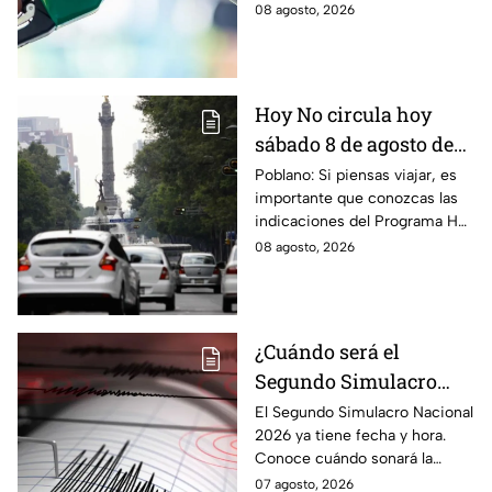
combustible cambia todos los
08 agosto, 2026
días, checa la actualización.
Hoy No circula hoy
sábado 8 de agosto de
2026: ¿Qué autos no
Poblano: Si piensas viajar, es
importante que conozcas las
transitan en la CDMX y
indicaciones del Programa Hoy
EdoMex?
No Circula HOY sábado 8 de
08 agosto, 2026
agosto de 2026 en la CDMX y
EdoMex.
¿Cuándo será el
Segundo Simulacro
Nacional 2026? A esta
El Segundo Simulacro Nacional
2026 ya tiene fecha y hora.
hora sonará la alerta
Conoce cuándo sonará la
sísmica
alerta sísmica y qué ocurrirá
07 agosto, 2026