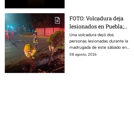
partida.
FOTO: Volcadura deja
lesionados en Puebla;
así quedó el vehículo
Una volcadura dejó dos
personas lesionadas durante la
destrozado
madrugada de este sábado en
la ciudad de Puebla, luego de
08 agosto, 2026
que un vehículo derribara un
poste.