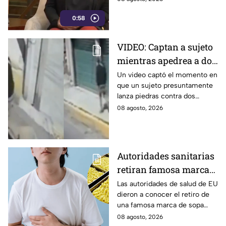
del gobierno federal
libertad de expresión y generar
0:58
censura.
VIDEO: Captan a sujeto
mientras apedrea a dos
jóvenes en plena calle
Un video captó el momento en
que un sujeto presuntamente
en Calpulalpan,
lanza piedras contra dos
Tlaxcala
jóvenes en el periférico de
08 agosto, 2026
Calpulalpan, en Tlaxcala. Así
ocurrió.
Autoridades sanitarias
retiran famosa marca
de sopa INSTANTÁNEA
Las autoridades de salud de EU
dieron a conocer el retiro de
por peligroso
una famosa marca de sopa
ingrediente
instantánea japonesa por
08 agosto, 2026