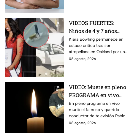
contener un ingrediente que
puede ser peligroso.
VIDEOS FUERTES:
Niños de 4 y 7 años
toman un auto a
Kiara Bowling permanece en
estado crítico tras ser
escondidas y
atropellada en Oakland por un
atropellan a una joven
automóvil que, de acuerdo con
08 agosto, 2026
en California
la policía, era conducido por
dos menores.
VIDEO: Muere en pleno
PROGRAMA en vivo
famoso conductor de
En pleno programa en vivo
murió el famoso y querido
televisión a los 49 años
conductor de televisión Pablo
Balario, a los 49 años de edad.
08 agosto, 2026
Estas fueron las causas de su