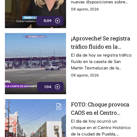
nuevas disposiciones sobre
a periodistas críticos
derechos de las audiencias
08 agosto, 2026
ponen en riesgo la libertad de
5:09
expresión y la labor
periodística.
¡Aproveche! Se registra
tráfico fluido en la
caseta de Texmelucan
El día de hoy se registra tráfico
fluido en la caseta de San
de la autopista México-
Martín Texmelucan de la
Puebla HOY sábado
autopista México-Puebla; así lo
08 agosto, 2026
reporta nuestro compañero
1:04
Fernando Nava.
FOTO: Choque provoca
CAOS en el Centro
Histórico HOY sábado;
El día de hoy ocurrió un
choque en el Centro Histórico
vías alternas
de la ciudad de Puebla,