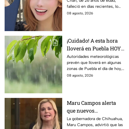
Chan, de 26 años de edad,
transmisión en vivo;
falleció en días recientes, lo
así fueron sus últimos
que ha generado profunda
08 agosto, 2026
momentos
conmoción entre la
comunidad de redes sociales.
¡Cuidado! A esta hora
lloverá en Puebla HOY
sábado; estas serían las
Autoridades meteorológicas
prevén que lloverá en algunas
zonas afectadas
zonas de Puebla el día de hoy,
incluyendo la capital poblana,
08 agosto, 2026
por lo que te recomendamos
estar atento.
Maru Campos alerta
que nuevos
lineamientos podrían
La gobernadora de Chihuahua,
Maru Campos, advirtió que las
usarse para sancionar