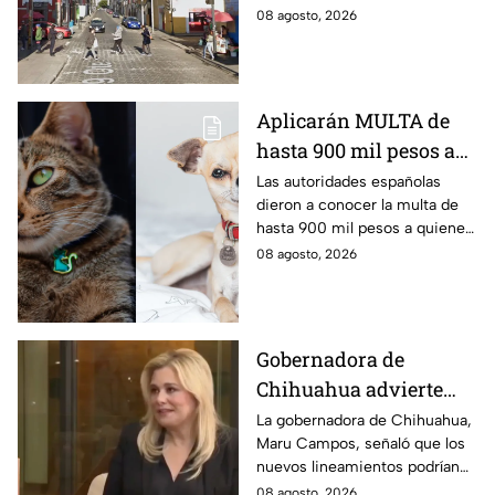
ocasionando caos en la
08 agosto, 2026
vialidad afectada. Aquí los
detalles del percance.
Aplicarán MULTA de
hasta 900 mil pesos a
quienes NO
Las autoridades españolas
dieron a conocer la multa de
REGISTREN a su
hasta 900 mil pesos a quienes
mascota
no registren a su mascota
08 agosto, 2026
como lo marca la Ley de
Bienestar Animal.
Gobernadora de
Chihuahua advierte
riesgos para la libertad
La gobernadora de Chihuahua,
Maru Campos, señaló que los
de expresión por
nuevos lineamientos podrían
nuevos lineamientos
representar un riesgo para la
08 agosto, 2026