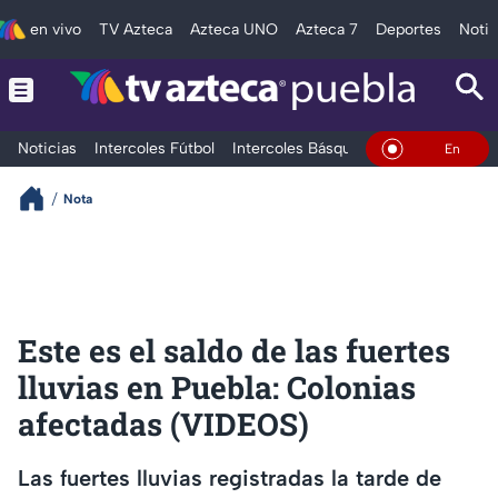
en vivo
TV Azteca
Azteca UNO
Azteca 7
Deportes
Notic
Noticias
Intercoles Fútbol
Intercoles Básquetbol
Deportes
T
En Vivo
Nota
Este es el saldo de las fuertes
lluvias en Puebla: Colonias
afectadas (VIDEOS)
Las fuertes lluvias registradas la tarde de