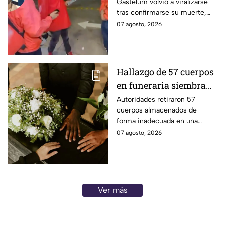
Gastélum volvió a viralizarse
confunde a usuarios
tras confirmarse su muerte,
tras su muerte
provocando dudas entre
07 agosto, 2026
usuarios sobre su autenticidad.
Hallazgo de 57 cuerpos
en funeraria siembra
dudas entre familias
Autoridades retiraron 57
cuerpos almacenados de
que recibieron cenizas
forma inadecuada en una
de sus seres queridos
funeraria de Chicago. Familias
07 agosto, 2026
cuestionan si las cenizas que
recibieron son auténticas.
Ver más