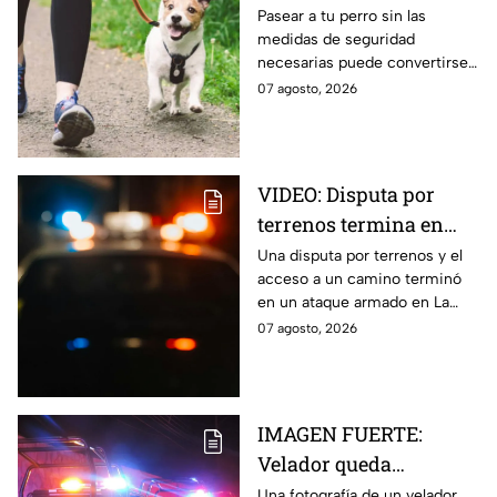
una fuerte MULTA
Pasear a tu perro sin las
medidas de seguridad
necesarias puede convertirse
en una infracción en la CDMX,
07 agosto, 2026
con multas de hasta 3 mil 848
pesos.
VIDEO: Disputa por
terrenos termina en
ataque armado en
Una disputa por terrenos y el
acceso a un camino terminó
Chihuahua; padre
en un ataque armado en La
muere y su hijo queda
Regina, Chihuahua, donde un
07 agosto, 2026
herido
hombre murió y su hijo resultó
herido.
IMAGEN FUERTE:
Velador queda
gravemente herido tras
Una fotografía de un velador