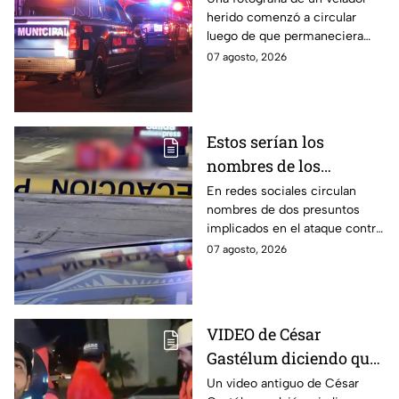
herido comenzó a circular
ataque con arma
luego de que permaneciera
blanca en
varias horas hospitalizado tras
07 agosto, 2026
Aguascalientes
ser atacado en Aguascalientes
el 4 de agosto.
Estos serían los
nombres de los
presuntos implicados
En redes sociales circulan
nombres de dos presuntos
en ataque contra César
implicados en el ataque contra
Gastélum en Culiacán
el creador de contenido César
07 agosto, 2026
Gastélum, pero no han sido
confirmados.
VIDEO de César
Gastélum diciendo que
‘todo fue una broma’
Un video antiguo de César