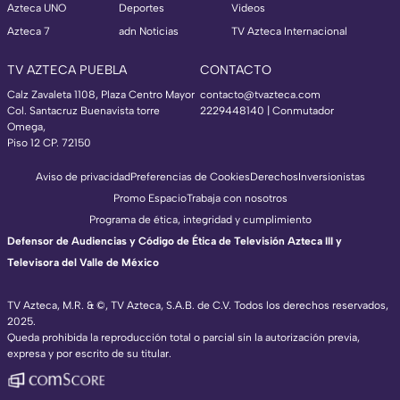
Azteca UNO
Deportes
Videos
Azteca 7
adn Noticias
TV Azteca Internacional
TV AZTECA PUEBLA
CONTACTO
Calz Zavaleta 1108, Plaza Centro Mayor
contacto@tvazteca.com
Col. Santacruz Buenavista torre
2229448140 | Conmutador
Omega,
Piso 12 CP. 72150
Aviso de privacidad
Preferencias de Cookies
Derechos
Inversionistas
Promo Espacio
Trabaja con nosotros
Programa de ética, integridad y cumplimiento
Defensor de Audiencias y Código de Ética de Televisión Azteca III y
Televisora del Valle de México
TV Azteca, M.R. & ©, TV Azteca, S.A.B. de C.V. Todos los derechos reservados,
2025.
Queda prohibida la reproducción total o parcial sin la autorización previa,
expresa y por escrito de su titular.