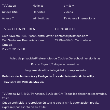
TV Azteca
Noticias
a más +
Azteca UNO
Deportes
Videos
Azteca 7
adn Noticias
TV Azteca Internacional
TV AZTECA PUEBLA
CONTACTO
Calz Zavaleta 1108, Plaza Centro Mayor
contacto@tvazteca.com
Col. Santacruz Buenavista torre
2229448140 | Conmutador
Omega,
Piso 12 CP. 72150
Aviso de privacidad
Preferencias de Cookies
Derechos
Inversionistas
Promo Espacio
Trabaja con nosotros
Programa de ética, integridad y cumplimiento
Defensor de Audiencias y Código de Ética de Televisión Azteca III y
Televisora del Valle de México
TV Azteca, M.R. & ©, TV Azteca, S.A.B. de C.V. Todos los derechos reservados,
2025.
Queda prohibida la reproducción total o parcial sin la autorización previa,
expresa y por escrito de su titular.