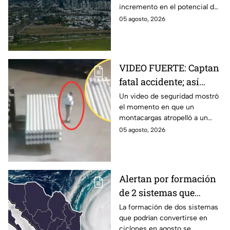
incremento en el potencial de
lluvias y riesgos
lluvias en los próximos días,
05 agosto, 2026
tormentas eléctricas y posible
caída de granizo.
VIDEO FUERTE: Captan
fatal accidente; así
montacargas atropelló
Un video de seguridad mostró
el momento en que un
a trabajador distraído
montacargas atropelló a un
en su celular
trabajador dentro de una planta
05 agosto, 2026
metalúrgica en China. Así
ocurrió el accidente.
Alertan por formación
de 2 sistemas que
podrían convertirse en
La formación de dos sistemas
que podrían convertirse en
ciclones en agosto:
ciclones en agosto se