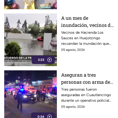
religiosa en Puebla.
A un mes de
inundación, vecinos de
Hacienda Los Sauces
Vecinos de Hacienda Los
Sauces en Huejotzingo
reconstruyen sus
recuerdan la inundación que
hogares
afectó sus viviendas hace un
05 agosto, 2026
mes y ahora avanzan en la
2:23
reconstrucción de bardas y
recuperación de su
patrimonio.
Aseguran a tres
personas con arma de
fuego tras robo de
Tres personas fueron
aseguradas en Cuautlancingo
camioneta en
durante un operativo policial
Cuautlancingo
en Trinidad Sanctorum, donde
05 agosto, 2026
también localizaron un arma
0:34
de fuego y una camioneta con