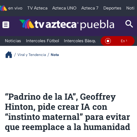
en vivo
TV Azteca
Azteca UNO
Azteca 7
Deportes
Notic
Noticias
Intercoles Fútbol
Intercoles Básquetbol
Deportes
T
En Vivo
Viral y Tendencia
Nota
“Padrino de la IA”, Geoffrey
Hinton, pide crear IA con
“instinto maternal” para evitar
que reemplace a la humanidad