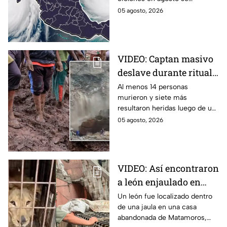
¿Qué riesgo
mantienen bajo vigilancia en el
05 agosto, 2026
representan?
océano Pacífico por su
potencial de desarrollo.
VIDEO: Captan masivo
deslave durante ritual
religioso; dejó 23
Al menos 14 personas
murieron y siete más
peregrinos sin vida en
resultaron heridas luego de un
monasterio de Etiopía
deslave durante un ritual
05 agosto, 2026
religioso en un monasterio del
norte de Etiopía.
VIDEO: Así encontraron
a león enjaulado en
casa abandonada en
Un león fue localizado dentro
de una jaula en una casa
Matamoros,
abandonada de Matamoros,
Tamaulipas