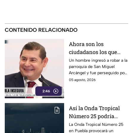
CONTENIDO RELACIONADO
Ahora son los
ciudadanos los que
detienen a los
Un hombre ingresó a robar a la
parroquia de San Miguel
delincuentes: feligreses
Arcángel y fue perseguido por
detienen a presunto
los propios feligreses, quienes
05 agosto, 2026
ladrón ante la
lograron detenerlo antes de
inseguridad en la
2:46
entregarlo a la policía. Vecinos
denuncian que los robos son
Puebla de Alejandro
constantes y acusan falta de
Armenta
Así la Onda Tropical
vigilancia.
Número 25 podría
generar tormentas en
La Onda Tropical Número 25
en Puebla provocará un
Puebla: Pronóstico de