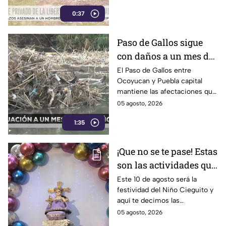
presuntamente fue privado de
0:37
la libertad junto con su
padrastro, quien continúa
desaparecido.
Paso de Gallos sigue
con daños a un mes de
afectaciones por
El Paso de Gallos entre
Ocoyucan y Puebla capital
lluvias
mantiene las afectaciones que
dejó el aumento del nivel del
05 agosto, 2026
río Atoyac durante las lluvias
1:35
de julio, mientras habitantes
continúan cruzando con
temor.
¡Que no se te pase! Estas
son las actividades que
habrá por la festividad
Este 10 de agosto será la
festividad del Niño Cieguito y
del Niño Cieguito en
aquí te decimos las
Puebla
actividades que se llevarán a
05 agosto, 2026
cabo por esta celebración