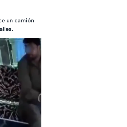
uce un camión
lles.