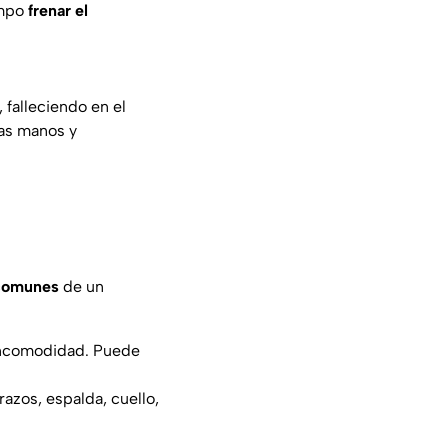
empo
frenar el
falleciendo en el
las manos y
comunes
de un
 incomodidad. Puede
azos, espalda, cuello,