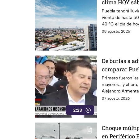
clima HOY sáb
Puebla tendrá lluvi
viento de hasta 5
40 °C el día de hoy
08 agosto, 2026
De burlas a a
comparar Pueb
Alejandro Arm
Primero fueron las 
mayores… y ahora,
modo” por sus
Alejandro Armenta 
Huixcolotla, r
comparar el mal es
07 agosto, 2026
también moren
con los cráteres de
Grace Paloma
2:23
Tras la polémica y
que salir a pedir d
¿Basta con decir 
Choque múltip
declaración gener
en Periférico 