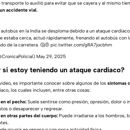
 transporte lo auxilió para evitar que se cayera y al mismo ti
un accidente vial.
autobús en la India se desploma debido a un ataque cardíaco, 
que estaba cerca, actuó rápidamente, frenando el autobús con 
do de la carretera. 🤔🤨
pic.twitter.com/gRA7jocbhm
@CronicaPolicial)
May 29, 2025
si estoy teniendo un ataque cardíaco?
video, es importante conocer sobre algunos de los
síntomas 
aco, los cuales incluyen, entre otras cosas:
 en el pecho:
Suele sentirse como presión, opresión, dolor o
utos o desaparecer y regresar.
 en otras partes del cuerpo:
Puede irradiarse a los hombros, br
tes.
de ocurrir en reposo o con poca actividad física.