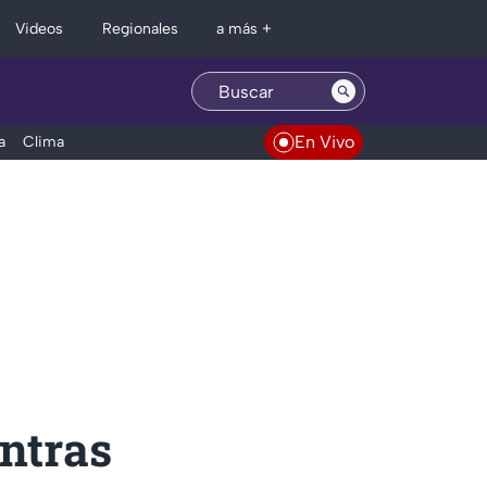
Regionales
Videos
a más +
En Vivo
a
Clima
entras