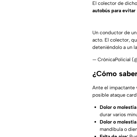
El colector de dicho
autobús para evitar 
Un conductor de un 
acto. El colector, 
deteniéndolo a un la
— CrónicaPolicial (
¿Cómo saber 
Ante el impactante 
posible ataque cardí
Dolor o molestia
durar varios min
Dolor o molestia
mandíbula o dien
Falta de aire:
Pue