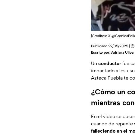
|Créditos: X @CronicaPolic
Publicado 29/05/2025 | 🕑 
Escrito por:
Adriana Ulloa
Un
conductor
fue c
impactado a los usu
Azteca Puebla te co
¿Cómo un con
mientras con
En el video se obs
cuando de repente s
falleciendo en el 