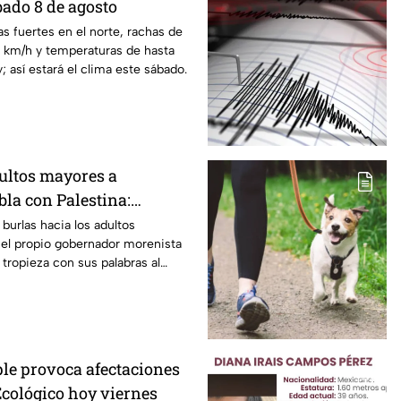
ado 8 de agosto
as fuertes en el norte, rachas de
0 km/h y temperaturas de hasta
; así estará el clima este sábado.
dultos mayores a
la con Palestina:
enta se disculpa “a
burlas hacia los adultos
 el propio gobernador morenista
 insensibles dichos sobre
tropieza con sus palabras al
epitiendo el guión de las
tado de las calles de Huixcolotla
istas Nayeli Salvatori y
jados por la guerra en Palestina.
res
 el rechazo, el mandatario tuvo
isculpas… pero la pregunta es:
“me equivoqué” cada vez que una
le provoca afectaciones
a indignación?
Ecológico hoy viernes