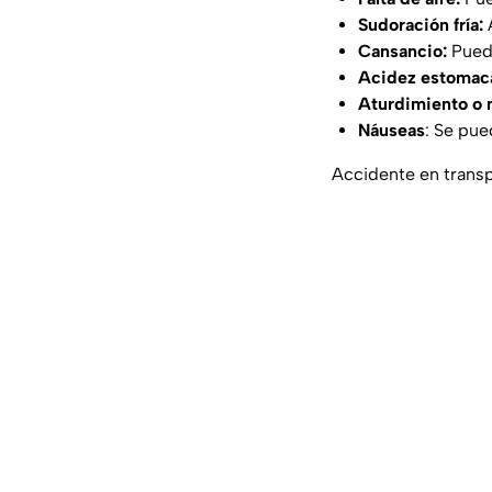
Sudoración fría:
A
Cansancio:
Puede
Acidez estomaca
Aturdimiento o 
Náuseas
: Se pue
Accidente en transp