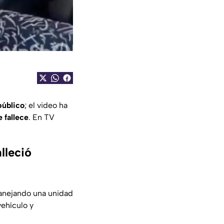
público
; el video ha
 fallece
. En TV
lleció
anejando una unidad
vehículo y