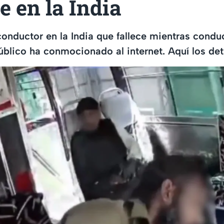
 en la India
conductor en la India que fallece mientras cond
úblico ha conmocionado al internet. Aquí los deta