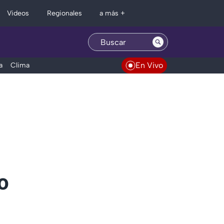
Regionales
Videos
a más +
En Vivo
a
Clima
o