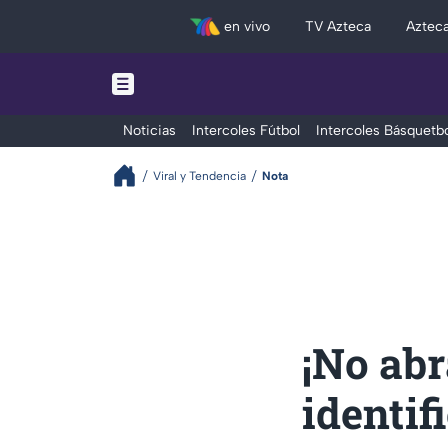
en vivo
TV Azteca
Aztec
Noticias
Intercoles Fútbol
Intercoles Básquetbo
Viral y Tendencia
Nota
¡No abr
identif