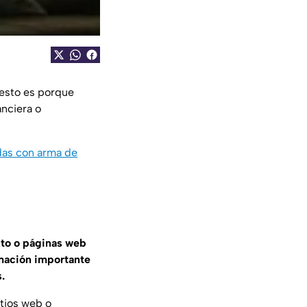
 esto es porque
anciera o
das con arma de
xto o páginas web
mación importante
.
itios web o