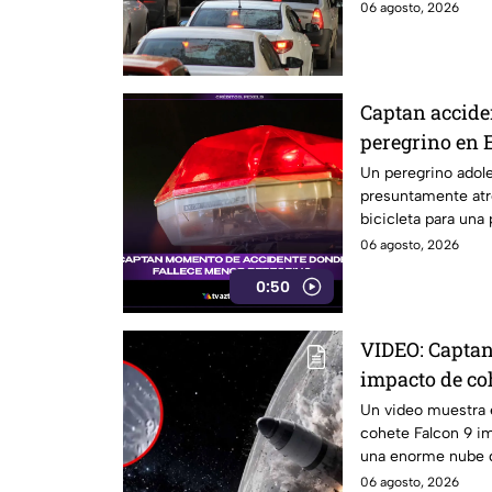
Edomex.
06 agosto, 2026
Captan accide
peregrino en 
Un peregrino adole
presuntamente atr
bicicleta para una
México.
06 agosto, 2026
0:50
VIDEO: Captan
impacto de coh
reaccionó
Un video muestra e
cohete Falcon 9 im
una enorme nube 
cráter.
06 agosto, 2026