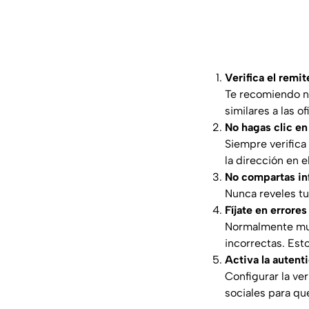
Verifica el remi
Te recomiendo no
similares a las o
No hagas clic e
Siempre verifica
la dirección en 
No compartas inf
Nunca reveles tu
Fíjate en errore
Normalmente much
incorrectas. Est
Activa la autent
Configurar la ve
sociales para qu