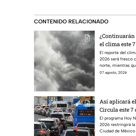
CONTENIDO RELACIONADO
¿Continuarán l
el clima este 
El reporte del cli
2026 será fresco 
norte, mientras qu
elevadas.
07 agosto, 2026
Así aplicará 
Circula este 7
CDMX y Edom
El programa Hoy N
2026 restringirá la
Ciudad de México 