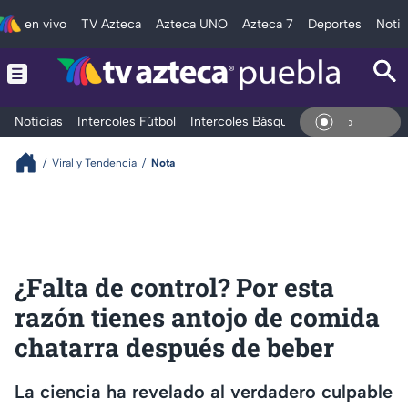
en vivo
TV Azteca
Azteca UNO
Azteca 7
Deportes
Notic
Noticias
Intercoles Fútbol
Intercoles Básquetbol
Deportes
T
En Viv
Viral y Tendencia
Nota
¿Falta de control? Por esta
razón tienes antojo de comida
chatarra después de beber
La ciencia ha revelado al verdadero culpable