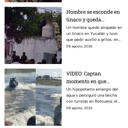
Hombre se esconde en
tinaco y queda
atrapado por más de
Un hombre quedó atrapado en
un tinaco en Yucatán y tuvo
dos horas en Yucatán;
que pedir auxilio a gritos; en
así lo encontraron
redes aseguran que intentaba
08 agosto, 2026
esconderse del esposo de su
amante.
VIDEO: Captan
momento en que
hipopótamo sale del
Un hipopótamo emergió del
agua y persiguió una lancha
agua para perseguir a
con turistas en Botsuana; el
turistas en lancha
guía aceleró a tiempo para
08 agosto, 2026
evitar que el animal los
alcanzara.