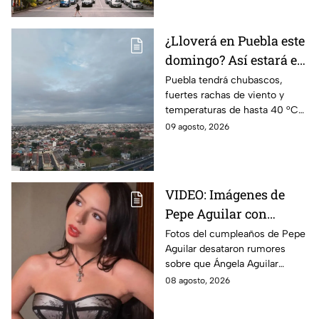
EdoMex.
¿Lloverá en Puebla este
domingo? Así estará el
clima HOY 9 de agosto
Puebla tendrá chubascos,
fuertes rachas de viento y
temperaturas de hasta 40 °C
en el suroeste durante este
09 agosto, 2026
domingo 9 de agosto. Así
estará el clima hoy.
VIDEO: Imágenes de
Pepe Aguilar con
Ángela desatan
Fotos del cumpleaños de Pepe
Aguilar desataron rumores
rumores ¿Está
sobre que Ángela Aguilar
embarazada?
podría estar embarazada;
08 agosto, 2026
aunque ella no ha confirmado
nada. Esto se sabe.