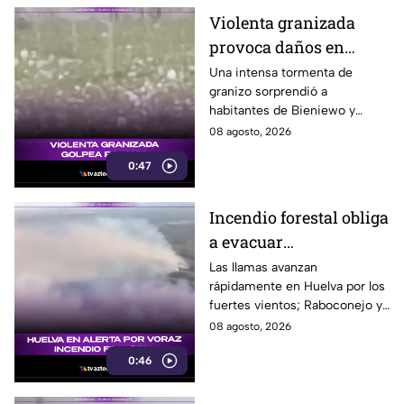
Violenta granizada
provoca daños en
vehículos en Polonia
Una intensa tormenta de
granizo sorprendió a
habitantes de Bieniewo y
provocó daños en los cristales
08 agosto, 2026
de varios vehículos.
0:47
Incendio forestal obliga
a evacuar
comunidades en
Las llamas avanzan
rápidamente en Huelva por los
Huelva
fuertes vientos; Raboconejo y
Caballón fueron evacuadas
08 agosto, 2026
como medida preventiva.
0:46