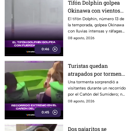
Tifón Dolphin golpea
Okinawa con vientos
de hasta 157 km/h
El tifón Dolphin, número 13 de
la temporada, golpea Okinawa
con lluvias intensas y ráfagas
de hasta 157 kilómetros por
08 agosto, 2026
hora.
0:46
Turistas quedan
atrapados por tormenta
en el Cañón del
Una tormenta sorprendió a
visitantes durante un recorrido
Sumidero
por el Cañón del Sumidero; no
se reportaron personas heridas
08 agosto, 2026
tras el momento de angustia.
0:45
Dos pajaritos se