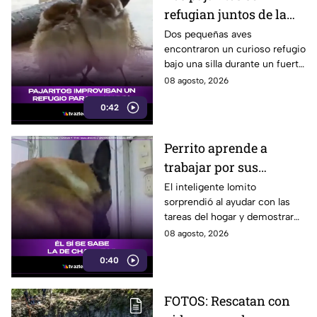
refugian juntos de la
lluvia y se vuelven
Dos pequeñas aves
encontraron un curioso refugio
virales
bajo una silla durante un fuerte
aguacero y conmovieron a
08 agosto, 2026
usuarios en redes sociales.
0:42
Perrito aprende a
trabajar por sus
premios y se vuelve
El inteligente lomito
sorprendió al ayudar con las
viral
tareas del hogar y demostrar
que ya conoce la fórmula:
08 agosto, 2026
trabajo terminado, premio
0:40
asegurado.
FOTOS: Rescatan con