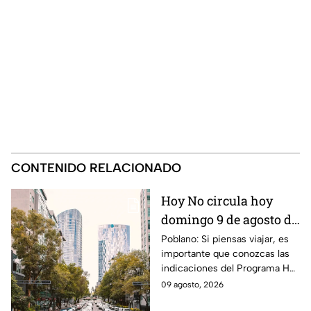
CONTENIDO RELACIONADO
Hoy No circula hoy
domingo 9 de agosto de
2026: ¿Qué autos no
Poblano: Si piensas viajar, es
importante que conozcas las
transitan en la CDMX y
indicaciones del Programa Hoy
EdoMex?
No Circula HOY domingo 9 de
09 agosto, 2026
agosto de 2026 en la CDMX y