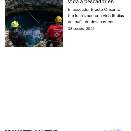
vida a pescador en
cenote a 100 metros de
El pescador Erasto Crisanto
fue localizado con vida 15 días
profundidad;
después de desaparecer
sobrevivió 15 días
mientras pescaba en un
08 agosto, 2026
cenote del sur de Veracruz. Así
lo hallaron.