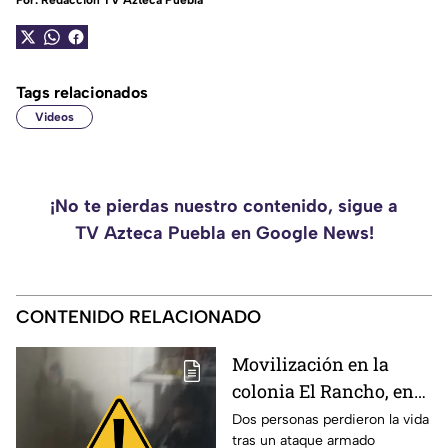
Por:
Redacción TV Azteca Puebla
Tags relacionados
Videos
¡No te pierdas nuestro contenido, sigue a
TV Azteca Puebla en Google News!
CONTENIDO RELACIONADO
Movilización en la
colonia El Rancho, en
San Matías
Dos personas perdieron la vida
tras un ataque armado
Tlalancaleca, Puebla;