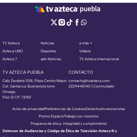
TV Azteca
Noticias
a más +
Azteca UNO
Deportes
Videos
Azteca 7
adn Noticias
TV Azteca Internacional
TV AZTECA PUEBLA
CONTACTO
Calz Zavaleta 1108, Plaza Centro Mayor
contacto@tvazteca.com
Col. Santacruz Buenavista torre
2229448140 | Conmutador
Omega,
Piso 12 CP. 72150
Aviso de privacidad
Preferencias de Cookies
Derechos
Inversionistas
Promo Espacio
Trabaja con nosotros
Programa de ética, integridad y cumplimiento
Defensor de Audiencias y Código de Ética de Televisión Azteca III y