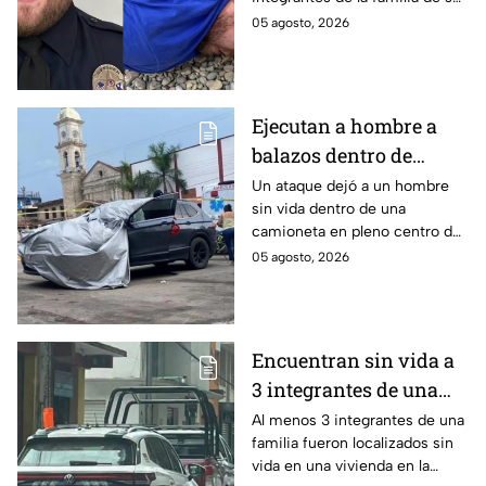
su hijo
expareja en Saltillo tras una
05 agosto, 2026
discusión por la custodia de su
hijo.
Ejecutan a hombre a
balazos dentro de
camioneta en el centro
Un ataque dejó a un hombre
sin vida dentro de una
de Tenampulco en
camioneta en pleno centro de
Puebla hoy;
Tenampulco en Puebla hoy. La
05 agosto, 2026
responsables huyeron
agresión ocurrió frente al
tras ataque
parque municipal.
Encuentran sin vida a
3 integrantes de una
familia en vivienda de
Al menos 3 integrantes de una
familia fueron localizados sin
Huauchinango, Puebla
vida en una vivienda en la
hoy; se habrían