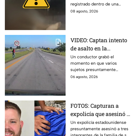
registrado dentro de una
reportan dos personas
vivienda ubicada en la colonia
08 agosto, 2026
sin vida
El Rancho, en San Matías
Tlalancaleca, Puebla.
VIDEO: Captan intento
de asalto en la
autopista Arco Norte;
Un conductor grabó el
momento en que varios
delincuentes arrojaron
sujetos presuntamente
piedras y llantas
intentaron cometer un asalto
06 agosto, 2026
sobre la autopista Arco Norte a
la altura de Tlaxcala
FOTOS: Capturan a
expolicía que asesinó a
la familia de su
Un expolicía estadounidense
presuntamente asesinó a tres
expareja; así huyó con
integrantes de la familia de su