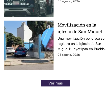
colonia El Paraíso,
05 agosto, 2026
intoxicado
Huauchinango hoy. El hallazgo
sorprendió a vecinos.
Movilización en la
iglesia de San Miguel
Hueyotlipan en Puebla
Una movilización policiaca se
registró en la iglesia de San
hoy; retienen a
Miguel Hueyotlipan en Puebla
presunto ladrón
hoy 5 de agosto de 2026,
05 agosto, 2026
debido a que se reportó un
intento de robo.
Ver más