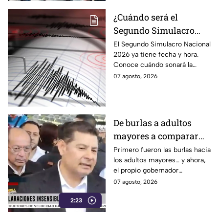
¿Cuándo será el
Segundo Simulacro
Nacional 2026? A esta
El Segundo Simulacro Nacional
2026 ya tiene fecha y hora.
hora sonará la alerta
Conoce cuándo sonará la
sísmica
alerta sísmica y qué ocurrirá
07 agosto, 2026
con los celulares.
De burlas a adultos
mayores a comparar
Puebla con Palestina:
Primero fueron las burlas hacia
los adultos mayores… y ahora,
Alejandro Armenta se
el propio gobernador
disculpa “a modo” por
morenista Alejandro Armenta
07 agosto, 2026
sus insensibles dichos
tropieza con sus palabras al
sobre Huixcolotla,
2:23
comparar el mal estado de las
calles de Huixcolotla con los
repitiendo el guión de