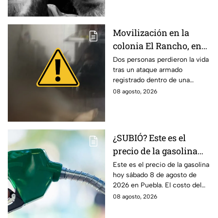
sabe.
Movilización en la
colonia El Rancho, en
San Matías
Dos personas perdieron la vida
tras un ataque armado
Tlalancaleca, Puebla;
registrado dentro de una
reportan dos personas
vivienda ubicada en la colonia
08 agosto, 2026
sin vida
El Rancho, en San Matías
Tlalancaleca, Puebla.
¿SUBIÓ? Este es el
precio de la gasolina
Puebla hoy sábado 8 de
Este es el precio de la gasolina
hoy sábado 8 de agosto de
agosto de 2026
2026 en Puebla. El costo del
combustible cambia todos los
08 agosto, 2026
días, checa la actualización.