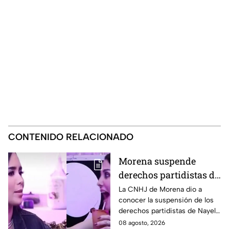
CONTENIDO RELACIONADO
Morena suspende
derechos partidistas de
Nayeli Salvatori y
La CNHJ de Morena dio a
conocer la suspensión de los
Graciela Palomares
derechos partidistas de Nayeli
tras dichos contra
Salvatori y Graciela Palomares
08 agosto, 2026