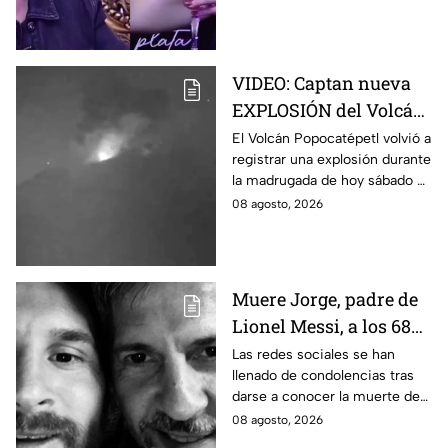
adultos mayores
tras dichos contra adultos
mayores.
VIDEO: Captan nueva
EXPLOSIÓN del Volcán
Popocatépetl hoy;
El Volcán Popocatépetl volvió a
registrar una explosión durante
arrojó LAVA
la madrugada de hoy sábado 8
de agosto de 2026; arrojó lava
08 agosto, 2026
y pedazos de roca caliente.
Muere Jorge, padre de
Lionel Messi, a los 68
años; esto se sabe
Las redes sociales se han
llenado de condolencias tras
darse a conocer la muerte de
Jorge, padre de Lionel Messi, a
08 agosto, 2026
los 68 años de edad. Esto se