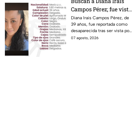
Buscan a Diana Irais
Campos Pérez; fue vista
por última vez en la
Diana Irais Campos Pérez, de
39 años, fue reportada como
ciudad de Puebla
desaparecida tras ser vista por
última vez el 6 de agosto en
07 agosto, 2026
Puebla.