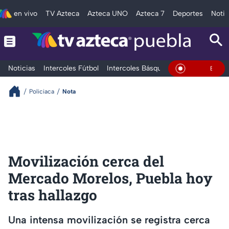
en vivo
TV Azteca
Azteca UNO
Azteca 7
Deportes
Notic
Noticias
Intercoles Fútbol
Intercoles Básquetbol
Deportes
T
En Vivo
Policiaca
Nota
Movilización cerca del
Mercado Morelos, Puebla hoy
tras hallazgo
Una intensa movilización se registra cerca