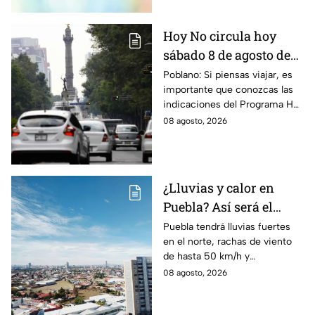
Hoy No circula hoy
sábado 8 de agosto de
2026: ¿Qué autos no
Poblano: Si piensas viajar, es
importante que conozcas las
transitan en la CDMX y
indicaciones del Programa Hoy
EdoMex?
No Circula HOY sábado 8 de
08 agosto, 2026
agosto de 2026 en la CDMX y
EdoMex.
¿Lluvias y calor en
Puebla? Así será el
clima HOY sábado 8 de
Puebla tendrá lluvias fuertes
en el norte, rachas de viento
agosto
de hasta 50 km/h y
temperaturas de hasta 40 °C
08 agosto, 2026
el día de hoy; así estará el
clima este sábado.