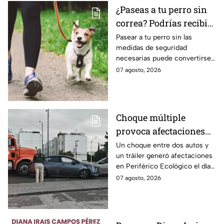
cráteres dejados por la guerra
las también morenistas
¿Paseas a tu perro sin
en Palestina. Tras la polémica y
Nayeli Salvatori y
correa? Podrías recibir
el rechazo, el mandatario tuvo
que salir a pedir disculpas…
Grace Palomares
una fuerte MULTA
Pasear a tu perro sin las
pero la pregunta es: ¿Basta
medidas de seguridad
con decir “me equivoqué”
necesarias puede convertirse
cada vez que una declaración
en una infracción en la CDMX,
07 agosto, 2026
genera indignación?
con multas de hasta 3 mil 848
pesos.
Choque múltiple
provoca afectaciones
en Periférico Ecológico
Un choque entre dos autos y
un tráiler generó afectaciones
hoy viernes
en Periférico Ecológico el día
de hoy, con dirección a la 24
07 agosto, 2026
Sur, en la ciudad de Puebla.