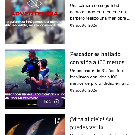
cliente durante ´masaje´
Una cámara de seguridad
captó el momento en que un
barbero realizó una maniobra a
modo de masaje y le fracturó
09 agosto, 2026
el cuello a un cliente en la
India.
Pescador es hallado
con vida a 100 metros
de profundidad tras 15
Un pescador de 31 años fue
localizado con vida a 100
días
metros de profundidad en un
cenote de Veracruz, tras
09 agosto, 2026
permanecer desaparecido
1:03
durante 15 días.
¡Mira al cielo! Así
puedes ver la