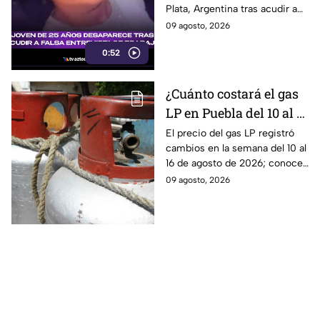
Plata, Argentina tras acudir a
una presunta entrevista de
09 agosto, 2026
trabajo contactada por
0:52
Facebook.
¿Cuánto costará el gas
LP en Puebla del 10 al 16
de agosto? Este será el
El precio del gas LP registró
cambios en la semana del 10 al
precio
16 de agosto de 2026; conoce
cuánto costará el kilo y el
09 agosto, 2026
tanque de 20 kilos en Puebla.