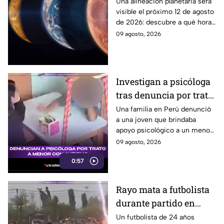
alineación planetaria
Una alineación planetaria será
visible el próximo 12 de agosto
del 12 de agosto desde
de 2026: descubre a qué hora
Puebla
mirar y como disfrutar desde
09 agosto, 2026
puntos de avistamiento en
Puebla.
Investigan a psicóloga
tras denuncia por trato
a menor con autismo
Una familia en Perú denunció
a una joven que brindaba
apoyo psicológico a un menor
con autismo no verbal, tras
09 agosto, 2026
detectar una situación
0:57
preocupante.
Rayo mata a futbolista
durante partido en
Tailandia
Un futbolista de 24 años