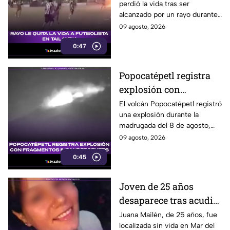
perdió la vida tras ser
alcanzado por un rayo durante
una tormenta en partido en
09 agosto, 2026
Tailandia. Al menos 10
0:47
personas resultaron heridas.
Popocatépetl registra
explosión con
fragmentos
El volcán Popocatépetl registró
una explosión durante la
incandescentes
madrugada del 8 de agosto,
acompañada de fragmentos
09 agosto, 2026
incandescentes y una columna
0:45
de ceniza.
Joven de 25 años
desaparece tras acudir
a falsa entrevista de
Juana Mailén, de 25 años, fue
localizada sin vida en Mar del
trabajo