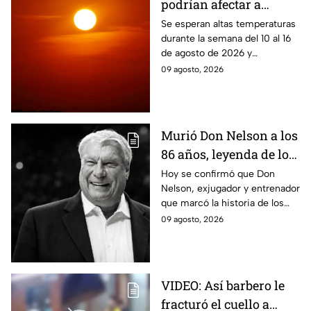
podrían afectar a
Puebla del 10 al 16 de
Se esperan altas temperaturas
durante la semana del 10 al 16
agosto: Regiones en
de agosto de 2026 y
riesgo
condiciones que podrían
09 agosto, 2026
intensificar la sensación de
bochorno en Puebla.
Murió Don Nelson a los
86 años, leyenda de los
Boston Celtics y la NBA
Hoy se confirmó que Don
Nelson, exjugador y entrenador
que marcó la historia de los
Boston Celtics y la NBA, murió
09 agosto, 2026
en su casa acompañado de su
familia.
VIDEO: Así barbero le
fracturó el cuello a