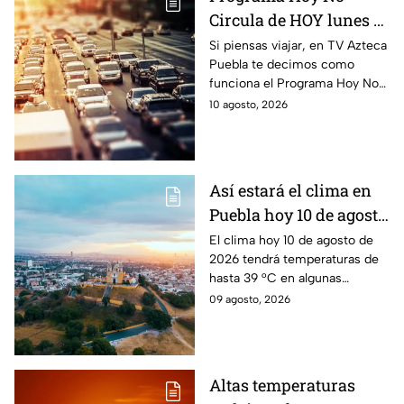
Circula de HOY lunes 10
de agosto de 2026
Si piensas viajar, en TV Azteca
Puebla te decimos como
funciona el Programa Hoy No
Circula HOY lunes 10 de
10 agosto, 2026
agosto de 2026 en la CDMX y
Estado de México.
Así estará el clima en
Puebla hoy 10 de agosto
de 2026: Riesgo de
El clima hoy 10 de agosto de
2026 tendrá temperaturas de
lluvias
hasta 39 °C en algunas
regiones de Puebla; esperan
09 agosto, 2026
lluvias y tormentas durante la
tarde.
Altas temperaturas