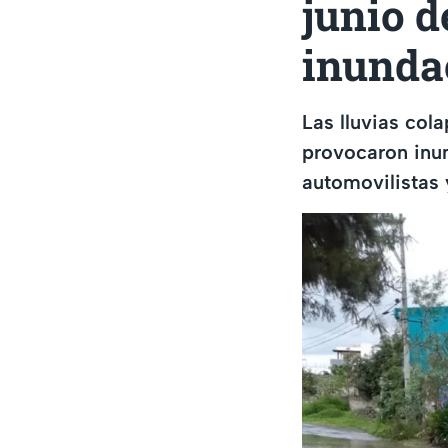
junio d
inunda
Las lluvias col
provocaron inun
automovilistas 