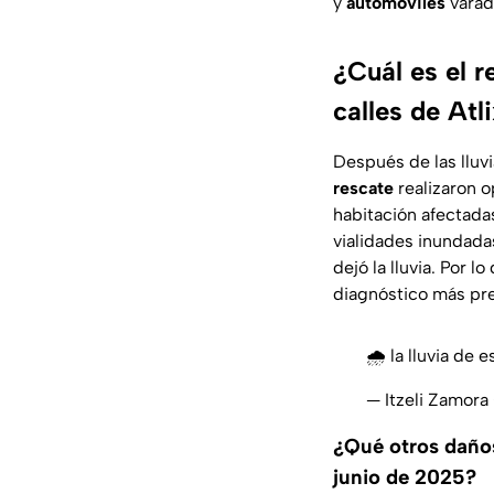
y
automóviles
varad
¿Cuál es el r
calles de At
Después de las lluv
rescate
realizaron o
habitación afectadas
vialidades inundad
dejó la lluvia. Por 
diagnóstico más pre
🌧 la lluvia de 
— Itzeli Zamora
¿Qué otros daños
junio de 2025?