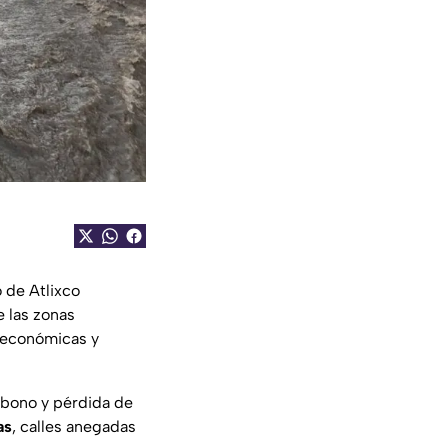
o de Atlixco
e las zonas
s económicas y
abono y pérdida de
as
, calles anegadas