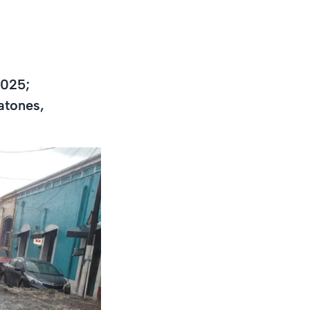
2025;
atones,