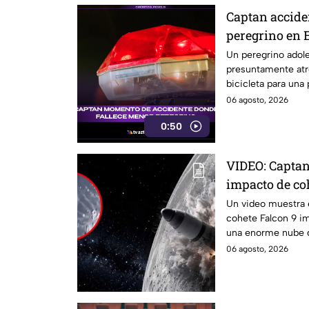
Captan accide
peregrino en 
Un peregrino adole
presuntamente atr
bicicleta para una
México.
06 agosto, 2026
0:50
VIDEO: Captan
impacto de coh
reaccionó
Un video muestra e
cohete Falcon 9 im
una enorme nube 
cráter.
06 agosto, 2026