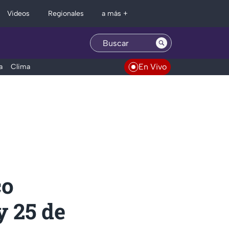
Regionales
Videos
a más +
En Vivo
a
Clima
co
y 25 de