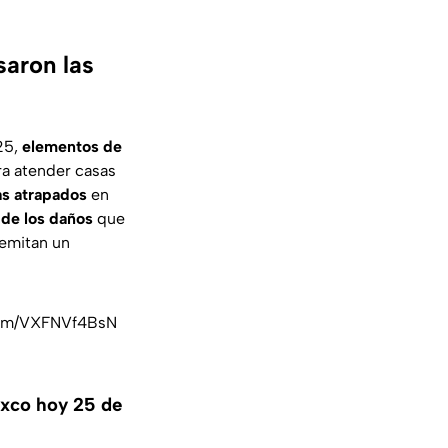
saron las
25,
elementos de
ra atender casas
as atrapados
en
 de los daños
que
 emitan un
.com/VXFNVf4BsN
lixco hoy 25 de