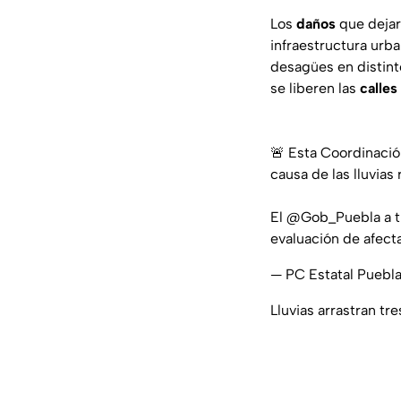
Los
daños
que dejar
infraestructura urb
desagües en distint
se liberen las
calle
🚨 Esta Coordinació
causa de las lluvias
El
@Gob_Puebla
a t
evaluación de afect
— PC Estatal Pueb
Lluvias arrastran tr