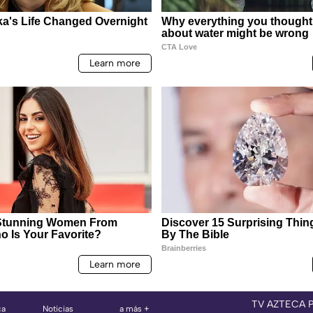
TV AZTECA 
ca
Noticias
a más +