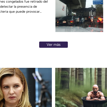
n España
es congelados fue retirado del
detectar la presencia de
cteria que puede provocar
rointestinales tras su consumo.
Ver más