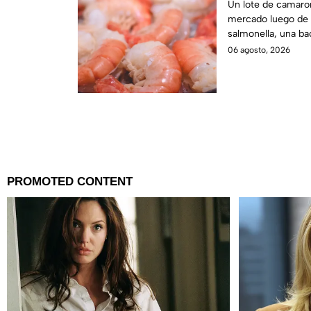
salmonella e
Un lote de camaron
mercado luego de 
salmonella, una ba
enfermedades gast
06 agosto, 2026