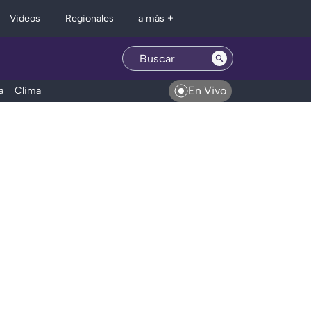
Regionales
Videos
a más +
En Vivo
a
Clima