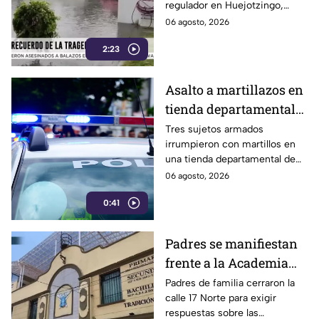
regulador en Huejotzingo,
barda tras colapso
afectando viviendas y
06 agosto, 2026
destruyendo una barda. Ya
2:23
iniciaron los trabajos de
reparación.
Asalto a martillazos en
tienda departamental
de Panzacola, Tlaxcala:
Tres sujetos armados
irrumpieron con martillos en
roban celulares y
una tienda departamental de
efectivo
Panzacola, Papalotla, para
06 agosto, 2026
romper vitrinas y apoderarse
0:41
de celulares y dinero.
Padres se manifiestan
frente a la Academia
Militarizada Ignacio
Padres de familia cerraron la
calle 17 Norte para exigir
Zaragoza en Puebla;
respuestas sobre las