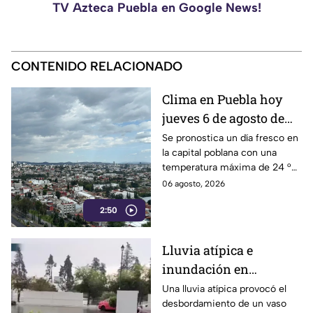
TV Azteca Puebla en Google News!
CONTENIDO RELACIONADO
Clima en Puebla hoy
jueves 6 de agosto de
2026: se prevén lluvias
Se pronostica un día fresco en
la capital poblana con una
fuertes y cielo nublado
temperatura máxima de 24 °C
y alta probabilidad de
06 agosto, 2026
precipitaciones por la tarde.
2:50
Lluvia atípica e
inundación en
Hacienda Los Sauces,
Una lluvia atípica provocó el
desbordamiento de un vaso
Huejotzingo: reparan