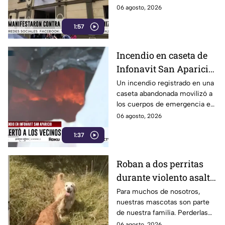
exigen certeza tras
inscripciones y colegiaturas
06 agosto, 2026
posible clausura
pagadas tras el anuncio de
1:57
clausura de la Academia
Militarizada Ignacio Zaragoza.
Incendio en caseta de
Infonavit San Aparicio
moviliza a bomberos
Un incendio registrado en una
caseta abandonada movilizó a
en Puebla; acusan que
los cuerpos de emergencia en
fue provocado
Infonavit San Aparicio. Vecinos
06 agosto, 2026
señalan que el fuego habría
1:37
sido provocado.
Roban a dos perritas
durante violento asalto
en carretera de Puebla,
Para muchos de nosotros,
nuestras mascotas son parte
inseguridad sigue
de nuestra familia. Perderlas
golpeando bajo el
es un dolor inmenso, pero que
06 agosto, 2026