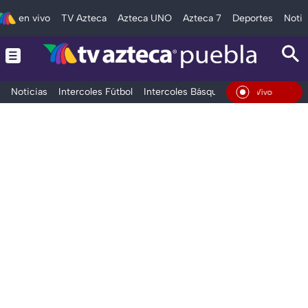
en vivo
TV Azteca
Azteca UNO
Azteca 7
Deportes
Notic
Noticias
Intercoles Fútbol
Intercoles Básquetbol
Deportes
T
En Vivo