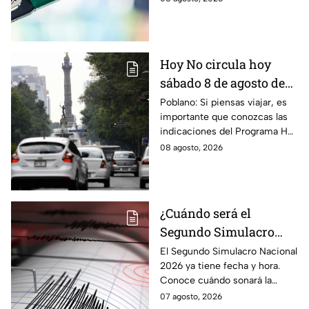
días, checa la actualización.
Hoy No circula hoy
sábado 8 de agosto de
2026: ¿Qué autos no
Poblano: Si piensas viajar, es
importante que conozcas las
transitan en la CDMX y
indicaciones del Programa Hoy
EdoMex?
No Circula HOY sábado 8 de
08 agosto, 2026
agosto de 2026 en la CDMX y
EdoMex.
¿Cuándo será el
Segundo Simulacro
Nacional 2026? A esta
El Segundo Simulacro Nacional
2026 ya tiene fecha y hora.
hora sonará la alerta
Conoce cuándo sonará la
sísmica
alerta sísmica y qué ocurrirá
07 agosto, 2026