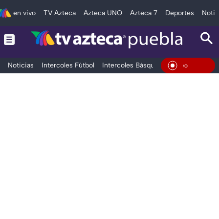
en vivo
TV Azteca
Azteca UNO
Azteca 7
Deportes
Notic
Noticias
Intercoles Fútbol
Intercoles Básquetbol
Deportes
T
En Viv