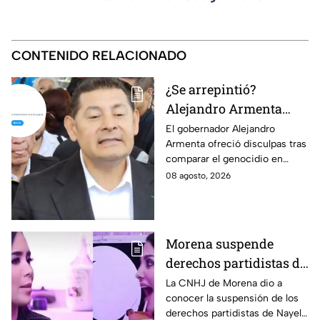
CONTENIDO RELACIONADO
¿Se arrepintió?
Alejandro Armenta
elimina disculpas tras
El gobernador Alejandro
Armenta ofreció disculpas tras
comparar genocidio
comparar el genocidio en
palestino con baches;
Palestina con baches; sin
08 agosto, 2026
Morena calla
embargo, las eliminó, lo que
volvió a generar críticas.
Morena suspende
derechos partidistas de
Nayeli Salvatori y
La CNHJ de Morena dio a
conocer la suspensión de los
Graciela Palomares
derechos partidistas de Nayeli