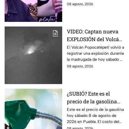
tras dichos contra
Salvatori y Graciela Palomares
08 agosto, 2026
adultos mayores
tras dichos contra adultos
mayores.
VIDEO: Captan nueva
EXPLOSIÓN del Volcán
Popocatépetl hoy;
El Volcán Popocatépetl volvió a
registrar una explosión durante
arrojó LAVA
la madrugada de hoy sábado 8
de agosto de 2026; arrojó lava
08 agosto, 2026
y pedazos de roca caliente.
¿SUBIÓ? Este es el
precio de la gasolina
Puebla hoy sábado 8 de
Este es el precio de la gasolina
hoy sábado 8 de agosto de
agosto de 2026
2026 en Puebla. El costo del
combustible cambia todos los
08 agosto, 2026