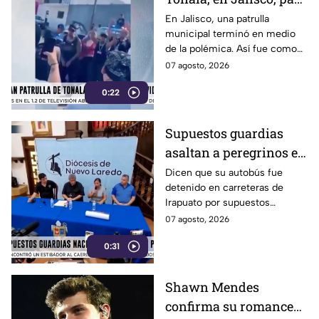
grabar un video de rap
En Jalisco, una patrulla
municipal terminó en medio
de la polémica. Así fue como
un grupo de jóvenes utilizó la
07 agosto, 2026
unidad de la policía de Tonalá
0:22
para grabar un video de rap.
Supuestos guardias
asaltan a peregrinos en
Tamaulipas
Dicen que su autobús fue
detenido en carreteras de
Irapuato por supuestos
“guardias nacionales”, pero
07 agosto, 2026
que al abrir las puertas, otros
0:31
sujetos armados les quitaron
sus pertenencias.
Shawn Mendes
confirma su romance