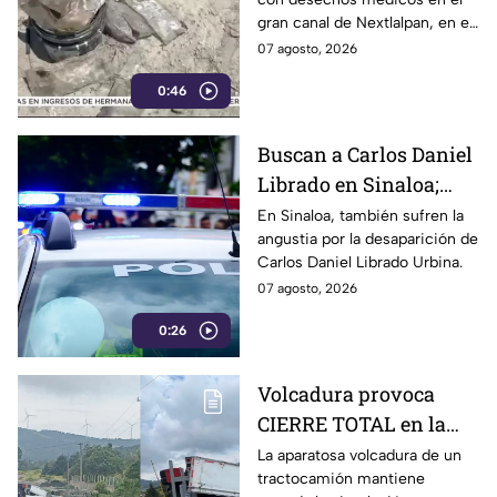
México
gran canal de Nextlalpan, en el
Estado de México.
07 agosto, 2026
0:46
Buscan a Carlos Daniel
Librado en Sinaloa;
viajó a Mazatlán por
En Sinaloa, también sufren la
angustia por la desaparición de
trabajo
Carlos Daniel Librado Urbina.
07 agosto, 2026
0:26
Volcadura provoca
CIERRE TOTAL en la
autopista Puebla-
La aparatosa volcadura de un
tractocamión mantiene
Orizaba HOY viernes