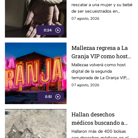
rescatar a una mujer y su bebé
de ser secuestrados en
Valparaíso, Zacatecas.
07 agosto, 2026
0:24
Mallezaa regresa a La
Granja VIP como host
digital
Mallezaa volverá como host
digital de la segunda
temporada de La Granja VIP,
donde compartirá entrevistas,
07 agosto, 2026
contenido exclusivo y todo lo
0:51
que no se verá en la
transmisión.
Hallan desechos
médicos buscando a
menor en el Estado de
Hallaron más de 400 bolsas
con desechos médicos en el