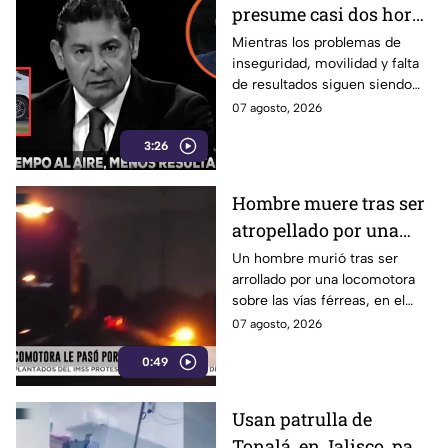
presume casi dos horas
al aire de "Armenta
Mientras los problemas de
inseguridad, movilidad y falta
Contigo", la estrategia
de resultados siguen siendo
del gobierno de
parte de la vida cotidiana de
07 agosto, 2026
Alejandro Armenta
los poblanos, el Coordinador
ante la falta de
3:26
de Gabinete, José Luis García
Parra, presumió como “logro
resultados es
de gobierno” que el programa
VICTIMIZARSE.
Hombre muere tras ser
“Armenta Contigo” ya dura
atropellado por una
casi dos horas. Para esta
administración, el progreso no
locomotora en Tlaxcala
Un hombre murió tras ser
se mide en mejores servicios
arrollado por una locomotora
de salud, ni en delincuentes
sobre las vías férreas, en el
detenidos, tampoco en
municipio de San Luis
07 agosto, 2026
disminución de asesinatos...
Teolocholco, en Tlaxcala.
Sino en tiempos de
0:49
propaganda.
Usan patrulla de
Tonalá, en Jalisco, para