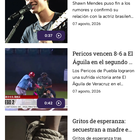
con Bruna Marquezine
Shawn Mendes puso fin a los
rumores y confirmó su
relación con la actriz brasileña
bruna marquezine, al
07 agosto, 2026
compartir una serie de
0:37
fotografías inéditas de su viaje
juntos por Río de Janeiro.
Pericos vencen 8-6 a El
Águila en el segundo de
la serie
Los Pericos de Puebla lograron
una sufrida victoria ante El
Águila de Veracruz en el
segundo de la serie por pizarra
07 agosto, 2026
de 8 carreras contra 6.
0:42
Gritos de esperanza:
secuestran a madre e
hijo en Zacatecas
Gritos de esperanza tras