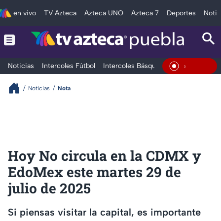
en vivo
TV Azteca
Azteca UNO
Azteca 7
Deportes
Notic
Noticias
Intercoles Fútbol
Intercoles Básquetbol
Deportes
T
En Vivo
Noticias
Nota
Hoy No circula en la CDMX y
EdoMex este martes 29 de
julio de 2025
Si piensas visitar la capital, es importante