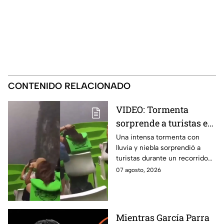
CONTENIDO RELACIONADO
VIDEO: Tormenta
sorprende a turistas en
el Cañón del Sumidero;
Una intensa tormenta con
lluvia y niebla sorprendió a
así fue captado el
turistas durante un recorrido
momento
en lancha por el Cañón del
07 agosto, 2026
Sumidero, en Chiapas. El
momento fue captado en
video.
Mientras García Parra