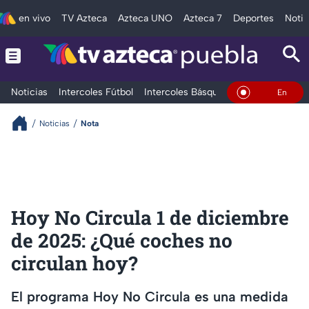
en vivo
TV Azteca
Azteca UNO
Azteca 7
Deportes
Notic
Noticias
Intercoles Fútbol
Intercoles Básquetbol
Deportes
T
En Vivo
Noticias
Nota
Hoy No Circula 1 de diciembre
de 2025: ¿Qué coches no
circulan hoy?
El programa Hoy No Circula es una medida