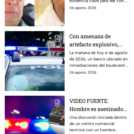
evidencia clave para dar con el
los 43 normalistas de
paradero de los 43 estudiantes
06 agosto, 2026
Ayotzinapa
desaparecidos de Ayotzinapa.
Con amenaza de
artefacto explosivo,
roban banco en
La mañana de hoy 6 de agosto
de 2026, un banco ubicado en
boulevard 5 de Mayo
inmediaciones del boulevard 5
HOY
de Mayo fue robado tras la
06 agosto, 2026
amenaza de un artefacto
explosivo.
VIDEO FUERTE:
Hombre es asesinado
tras una fuerte
Una discusión iniciada dentro
de un centro comercial
discusión en centro
terminó con un hombre
comercial de EdoMéx