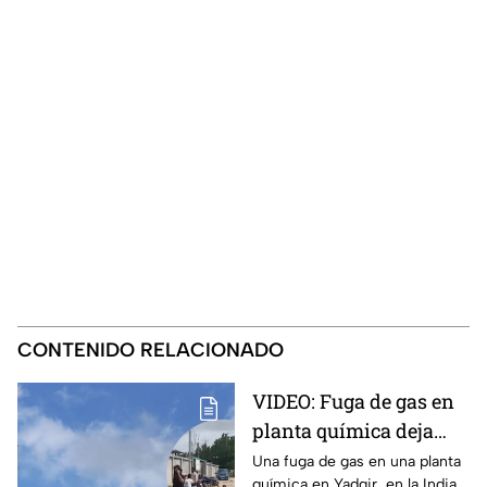
CONTENIDO RELACIONADO
VIDEO: Fuga de gas en
planta química deja
varios trabajadores sin
Una fuga de gas en una planta
química en Yadgir, en la India,