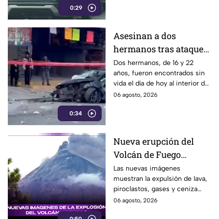
0:29
Asesinan a dos
hermanos tras ataque
armado en Huixcolotla
Dos hermanos, de 16 y 22
años, fueron encontrados sin
hoy; hallaron sus
vida el día de hoy al interior de
cuerpos dentro de un
un vehículo con múltiples
06 agosto, 2026
automóvil
impactos de bala en San
0:34
Salvador Huixcolotla.
Nueva erupción del
Volcán de Fuego
mantiene en alerta a
Las nuevas imágenes
muestran la expulsión de lava,
Guatemala
piroclastos, gases y ceniza
mientras el coloso permanece
06 agosto, 2026
bajo Alerta Naranja.