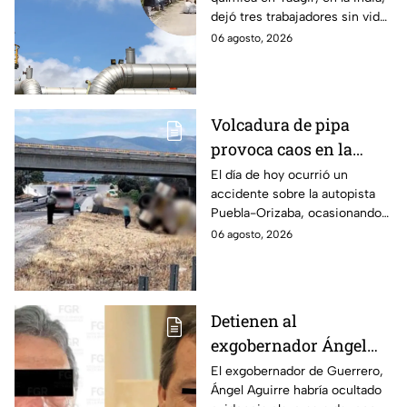
vida; así quedó la zona
dejó tres trabajadores sin vida
y otros lesionados. Las
06 agosto, 2026
autoridades indagan las
causas.
Volcadura de pipa
provoca caos en la
autopista Puebla-
El día de hoy ocurrió un
accidente sobre la autopista
Orizaba HOY jueves
Puebla-Orizaba, ocasionando
el cierre parcial de la vialidad,
06 agosto, 2026
por lo que te recomendamos
tomar precauciones.
Detienen al
exgobernador Ángel
Aguirre por ocultar
El exgobernador de Guerrero,
Ángel Aguirre habría ocultado
evidencia en el caso de