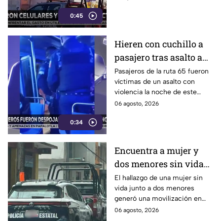
celulares y dinero en efectivo.
0:45
Hieren con cuchillo a
pasajero tras asalto a
Ruta 65 en Puebla
Pasajeros de la ruta 65 fueron
víctimas de un asalto con
violencia la noche de este
miércoles 5 de agosto de
06 agosto, 2026
2026 en la colonia Santa María,
0:34
en Puebla.
Encuentra a mujer y
dos menores sin vida
en Huauchinango
El hallazgo de una mujer sin
vida junto a dos menores
generó una movilización en
inmediaciones del municipio
06 agosto, 2026
de Huauchinango.