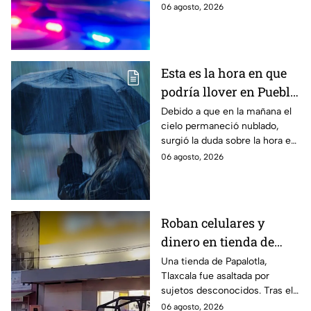
asesinado a puñaladas. El
06 agosto, 2026
agresor escapó y ya es
buscado por las autoridades.
Esta es la hora en que
podría llover en Puebla
hoy jueves
Debido a que en la mañana el
cielo permaneció nublado,
surgió la duda sobre la hora en
que podría llover en Puebla hoy
06 agosto, 2026
6 de agosto de 2026. Aquí los
detalles.
Roban celulares y
dinero en tienda de
Papalotla, Tlaxcala
Una tienda de Papalotla,
Tlaxcala fue asaltada por
sujetos desconocidos. Tras el
atraco, se reportó el robo de
06 agosto, 2026