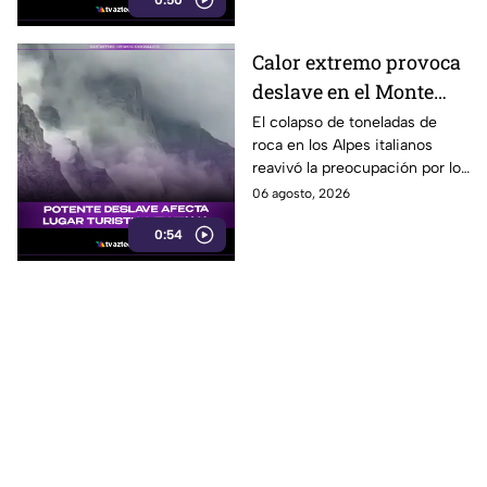
0:50
Calor extremo provoca
deslave en el Monte
Cervino, Italia.
El colapso de toneladas de
roca en los Alpes italianos
reavivó la preocupación por los
efectos del aumento de las
06 agosto, 2026
temperaturas.
0:54