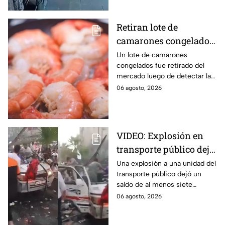
Retiran lote de
camarones congelados
por riesgo sanitario;
Un lote de camarones
congelados fue retirado del
detectan salmonella en
mercado luego de detectar la
España
presencia de salmonella, una
06 agosto, 2026
bacteria que puede provocar
enfermedades
gastrointestinales tras su
consumo.
VIDEO: Explosión en
transporte público deja
siete personas sin vida
Una explosión a una unidad del
transporte público dejó un
saldo de al menos siete
personas sin vida. Aquí todos
06 agosto, 2026
los detalles que se saben al
respecto.