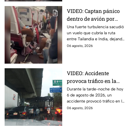
VIDEO: Captan pánico
dentro de avión por
turbulencia en el aire
Una fuerte turbulencia sacudió
un vuelo que cubría la ruta
en India; reportan 17
entre Tailandia e India, dejando
pasajeros lesionados
a personas lesionadas. El
06 agosto, 2026
momento fue captado por
pasajeros.
VIDEO: Accidente
provoca tráfico en la
autopista México-
Durante la tarde-noche de hoy
6 de agosto de 2026, un
Puebla HOY
accidente provocó tráfico en la
autopista México-Puebla. Aquí
06 agosto, 2026
todos los detalles que se
saben.