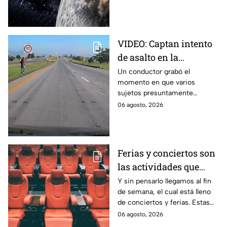
nube de polvo y formando un
nuevo cráter.
VIDEO: Captan intento
de asalto en la
autopista Arco Norte;
Un conductor grabó el
momento en que varios
delincuentes arrojaron
sujetos presuntamente
piedras y llantas
intentaron cometer un asalto
06 agosto, 2026
sobre la autopista Arco Norte a
la altura de Tlaxcala
Ferias y conciertos son
las actividades que
habrá en Puebla del 7 al
Y sin pensarlo llegamos al fin
de semana, el cual está lleno
9 de agosto
de conciertos y ferias. Estas
son las actividades que habrá
06 agosto, 2026
del 7 al 9 de agosto en Puebla.