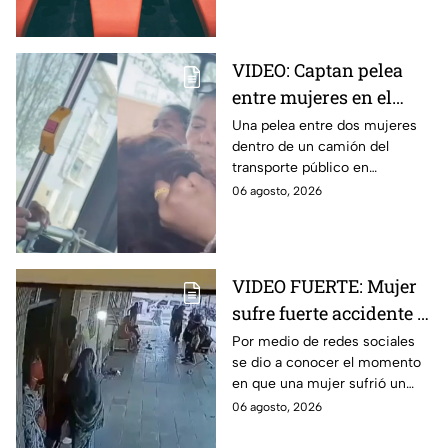
VIDEO: Captan pelea
entre mujeres en el
transporte público; así
Una pelea entre dos mujeres
dentro de un camión del
se desgreñaron en
transporte público en
Monterrey
Monterrey, Nuevo León, quedó
06 agosto, 2026
captada en video y se viralizó
en redes sociales.
VIDEO FUERTE: Mujer
sufre fuerte accidente a
los pocos segundos de
Por medio de redes sociales
se dio a conocer el momento
haber salido del
en que una mujer sufrió un
hospital
fuerte accidente a los pocos
06 agosto, 2026
segundos de haber salido del
hospital.