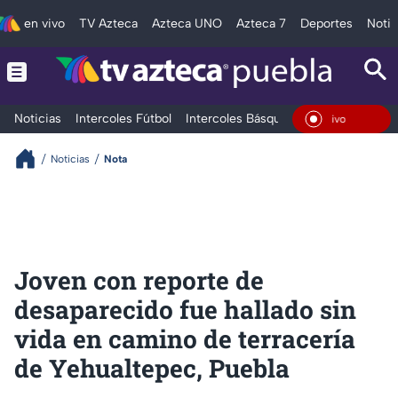
en vivo
TV Azteca
Azteca UNO
Azteca 7
Deportes
Notic
Noticias
Intercoles Fútbol
Intercoles Básquetbol
Deportes
T
En Vi
Noticias
Nota
Joven con reporte de
desaparecido fue hallado sin
vida en camino de terracería
de Yehualtepec, Puebla