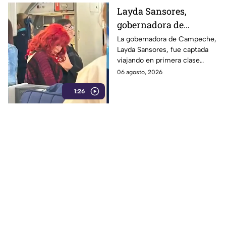
Layda Sansores,
gobernadora de
Campeche, fue captada
La gobernadora de Campeche,
Layda Sansores, fue captada
viajando en primera
viajando en primera clase
clase rumbo a Madrid
rumbo a Madrid junto a su
06 agosto, 2026
junto a su hermana,
hermana, quien se desempeña
quien se desempeña
1:26
como directora del DIF estatal.
como directora del DIF
estatal.