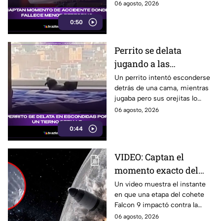
mientras entrenaba en
06 agosto, 2026
bicicleta para una
0:50
peregrinación en el Estado de
México.
Perrito se delata
jugando a las
escondidas y conquista
Un perrito intentó esconderse
detrás de una cama, mientras
las redes
jugaba pero sus orejitas lo
delataron. El tierno video
06 agosto, 2026
conquistó a miles de usuarios.
0:44
VIDEO: Captan el
momento exacto del
impacto de cohete
Un video muestra el instante
en que una etapa del cohete
contra la Luna; así
Falcon 9 impactó contra la
reaccionó
luna, levantando una enorme
06 agosto, 2026