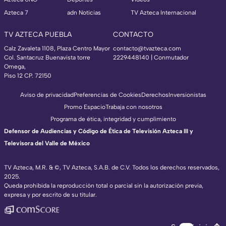
Azteca 7
adn Noticias
TV Azteca Internacional
TV AZTECA PUEBLA
CONTACTO
Calz Zavaleta 1108, Plaza Centro Mayor
contacto@tvazteca.com
Col. Santacruz Buenavista torre
2229448140 | Conmutador
Omega,
Piso 12 CP. 72150
Aviso de privacidad
Preferencias de Cookies
Derechos
Inversionistas
Promo Espacio
Trabaja con nosotros
Programa de ética, integridad y cumplimiento
Defensor de Audiencias y Código de Ética de Televisión Azteca III y
Televisora del Valle de México
TV Azteca, M.R. & ©, TV Azteca, S.A.B. de C.V. Todos los derechos reservados,
2025.
Queda prohibida la reproducción total o parcial sin la autorización previa,
expresa y por escrito de su titular.