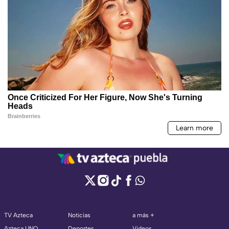
TV Azteca
Noticias
a más +
Azteca UNO
Deportes
Videos