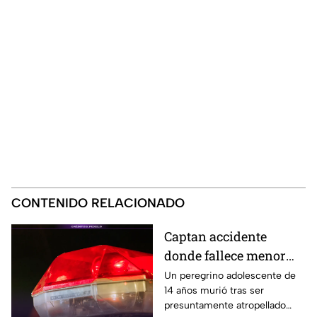
CONTENIDO RELACIONADO
Captan accidente
donde fallece menor
peregrino en Estado de
Un peregrino adolescente de
14 años murió tras ser
México
presuntamente atropellado