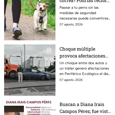
Nayeli Salvatori y
correa? Podrías recibir
el rechazo, el mandatario tuvo
que salir a pedir disculpas…
Grace Palomares
una fuerte MULTA
Pasear a tu perro sin las
pero la pregunta es: ¿Basta
medidas de seguridad
con decir “me equivoqué”
necesarias puede convertirse
cada vez que una declaración
en una infracción en la CDMX,
07 agosto, 2026
genera indignación?
con multas de hasta 3 mil 848
pesos.
Choque múltiple
provoca afectaciones
en Periférico Ecológico
Un choque entre dos autos y
un tráiler generó afectaciones
hoy viernes
en Periférico Ecológico el día
de hoy, con dirección a la 24
07 agosto, 2026
Sur, en la ciudad de Puebla.
Buscan a Diana Irais
Campos Pérez; fue vista