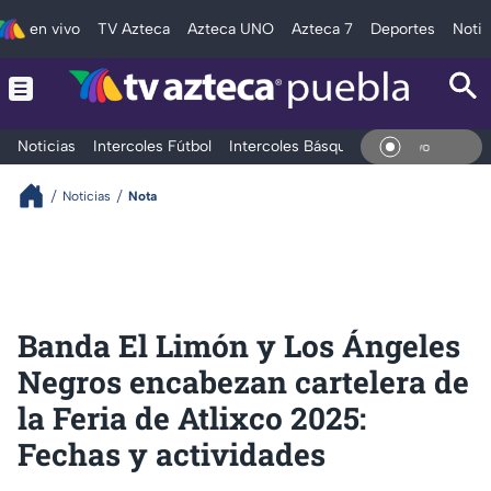
en vivo
TV Azteca
Azteca UNO
Azteca 7
Deportes
Notic
Noticias
Intercoles Fútbol
Intercoles Básquetbol
Deportes
T
En Vi
Noticias
Nota
Banda El Limón y Los Ángeles
Negros encabezan cartelera de
la Feria de Atlixco 2025:
Fechas y actividades