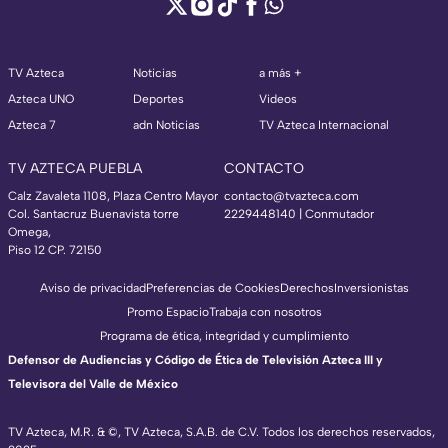
TV Azteca
Noticias
a más +
Azteca UNO
Deportes
Videos
Azteca 7
adn Noticias
TV Azteca Internacional
TV AZTECA PUEBLA
CONTACTO
Calz Zavaleta 1108, Plaza Centro Mayor
contacto@tvazteca.com
Col. Santacruz Buenavista torre
2229448140 | Conmutador
Omega,
Piso 12 CP. 72150
Aviso de privacidad
Preferencias de Cookies
Derechos
Inversionistas
Promo Espacio
Trabaja con nosotros
Programa de ética, integridad y cumplimiento
Defensor de Audiencias y Código de Ética de Televisión Azteca III y
Televisora del Valle de México
TV Azteca, M.R. & ©, TV Azteca, S.A.B. de C.V. Todos los derechos reservados,