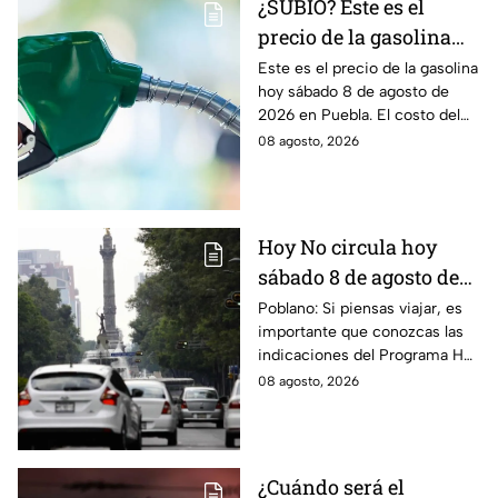
¿SUBIÓ? Este es el
precio de la gasolina
Puebla hoy sábado 8 de
Este es el precio de la gasolina
hoy sábado 8 de agosto de
agosto de 2026
2026 en Puebla. El costo del
combustible cambia todos los
08 agosto, 2026
días, checa la actualización.
Hoy No circula hoy
sábado 8 de agosto de
2026: ¿Qué autos no
Poblano: Si piensas viajar, es
importante que conozcas las
transitan en la CDMX y
indicaciones del Programa Hoy
EdoMex?
No Circula HOY sábado 8 de
08 agosto, 2026
agosto de 2026 en la CDMX y
EdoMex.
¿Cuándo será el