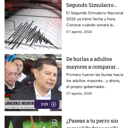
Segundo Simulacro
Nacional 2026? A esta
El Segundo Simulacro Nacional
2026 ya tiene fecha y hora.
hora sonará la alerta
Conoce cuándo sonará la
sísmica
alerta sísmica y qué ocurrirá
07 agosto, 2026
con los celulares.
De burlas a adultos
mayores a comparar
Puebla con Palestina:
Primero fueron las burlas hacia
los adultos mayores… y ahora,
Alejandro Armenta se
el propio gobernador
disculpa “a modo” por
morenista Alejandro Armenta
07 agosto, 2026
sus insensibles dichos
tropieza con sus palabras al
sobre Huixcolotla,
2:23
comparar el mal estado de las
calles de Huixcolotla con los
repitiendo el guión de
cráteres dejados por la guerra
las también morenistas
¿Paseas a tu perro sin
en Palestina. Tras la polémica y