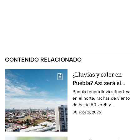
CONTENIDO RELACIONADO
¿Lluvias y calor en
Puebla? Así será el
clima HOY sábado 8 de
Puebla tendrá lluvias fuertes
en el norte, rachas de viento
agosto
de hasta 50 km/h y
temperaturas de hasta 40 °C
08 agosto, 2026
el día de hoy; así estará el
clima este sábado.