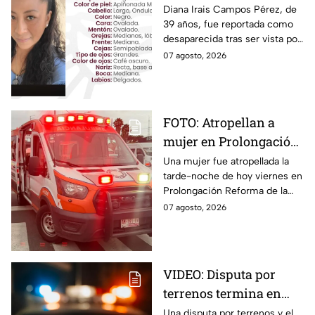
por última vez en la
Diana Irais Campos Pérez, de
39 años, fue reportada como
ciudad de Puebla
desaparecida tras ser vista por
última vez el 6 de agosto en
07 agosto, 2026
Puebla.
FOTO: Atropellan a
mujer en Prolongación
Reforma, en Puebla,
Una mujer fue atropellada la
tarde-noche de hoy viernes en
hoy viernes; así se vio
Prolongación Reforma de la
la zona
ciudad de Puebla; toma
07 agosto, 2026
precauciones en la zona, ya
que se reporta tráfico.
VIDEO: Disputa por
terrenos termina en
ataque armado en
Una disputa por terrenos y el