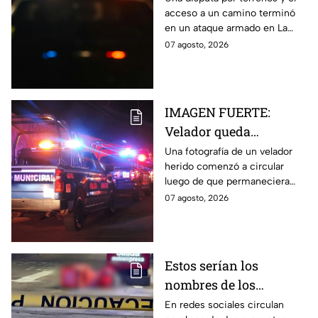
acceso a un camino terminó
Chihuahua; padre
en un ataque armado en La
muere y su hijo queda
Regina, Chihuahua, donde un
07 agosto, 2026
herido
hombre murió y su hijo resultó
herido.
IMAGEN FUERTE:
Velador queda
gravemente herido tras
Una fotografía de un velador
herido comenzó a circular
ataque con arma
luego de que permaneciera
blanca en
varias horas hospitalizado tras
07 agosto, 2026
Aguascalientes
ser atacado en Aguascalientes
el 4 de agosto.
Estos serían los
nombres de los
presuntos implicados
En redes sociales circulan