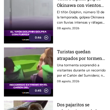
Okinawa con vientos
de hasta 157 km/h
El tifón Dolphin, número 13 de
la temporada, golpea Okinawa
con lluvias intensas y ráfagas
de hasta 157 kilómetros por
08 agosto, 2026
hora.
0:46
Turistas quedan
atrapados por tormenta
en el Cañón del
Una tormenta sorprendió a
visitantes durante un recorrido
Sumidero
por el Cañón del Sumidero; no
se reportaron personas heridas
08 agosto, 2026
tras el momento de angustia.
0:45
Dos pajaritos se