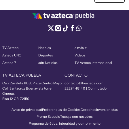
TV Azteca
Noticias
a más +
Azteca UNO
Deportes
Videos
Azteca 7
adn Noticias
TV Azteca Internacional
TV AZTECA PUEBLA
CONTACTO
Calz Zavaleta 1108, Plaza Centro Mayor
contacto@tvazteca.com
Col. Santacruz Buenavista torre
2229448140 | Conmutador
Omega,
Piso 12 CP. 72150
Aviso de privacidad
Preferencias de Cookies
Derechos
Inversionistas
Promo Espacio
Trabaja con nosotros
Programa de ética, integridad y cumplimiento