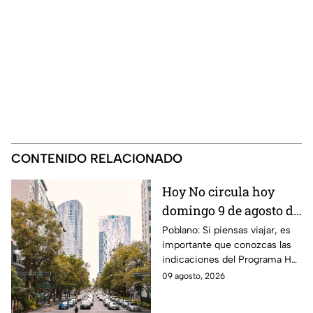
CONTENIDO RELACIONADO
Hoy No circula hoy
domingo 9 de agosto de
2026: ¿Qué autos no
Poblano: Si piensas viajar, es
importante que conozcas las
transitan en la CDMX y
indicaciones del Programa Hoy
EdoMex?
No Circula HOY domingo 9 de
09 agosto, 2026
agosto de 2026 en la CDMX y
EdoMex.