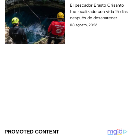
cenote a 100 metros de
El pescador Erasto Crisanto
fue localizado con vida 15 días
profundidad;
después de desaparecer
sobrevivió 15 días
mientras pescaba en un
08 agosto, 2026
cenote del sur de Veracruz. Así
lo hallaron.