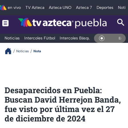
en vivo
TV Azteca
Azteca UNO
Azteca 7
Deportes
Notic
Noticias
Intercoles Fútbol
Intercoles Básquetbol
Deportes
T
En Vivo
Noticias
Nota
Desaparecidos en Puebla:
Buscan David Herrejon Banda,
fue visto por última vez el 27
de diciembre de 2024