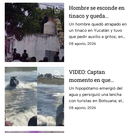
Hombre se esconde en
tinaco y queda
atrapado por más de
Un hombre quedó atrapado en
un tinaco en Yucatán y tuvo
dos horas en Yucatán;
que pedir auxilio a gritos; en
así lo encontraron
redes aseguran que intentaba
08 agosto, 2026
esconderse del esposo de su
amante.
VIDEO: Captan
momento en que
hipopótamo sale del
Un hipopótamo emergió del
agua y persiguió una lancha
agua para perseguir a
con turistas en Botsuana; el
turistas en lancha
guía aceleró a tiempo para
08 agosto, 2026
evitar que el animal los
alcanzara.