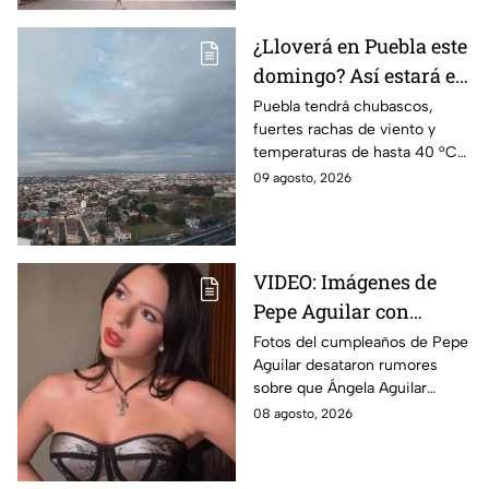
¿Lloverá en Puebla este
domingo? Así estará el
clima HOY 9 de agosto
Puebla tendrá chubascos,
fuertes rachas de viento y
temperaturas de hasta 40 °C
en el suroeste durante este
09 agosto, 2026
domingo 9 de agosto. Así
estará el clima hoy.
VIDEO: Imágenes de
Pepe Aguilar con
Ángela desatan
Fotos del cumpleaños de Pepe
Aguilar desataron rumores
rumores ¿Está
sobre que Ángela Aguilar
embarazada?
podría estar embarazada;
08 agosto, 2026
aunque ella no ha confirmado
nada. Esto se sabe.