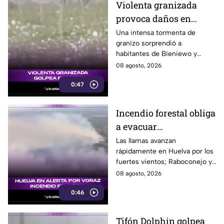
Violenta granizada
provoca daños en
vehículos en Polonia
Una intensa tormenta de
granizo sorprendió a
habitantes de Bieniewo y
provocó daños en los cristales
08 agosto, 2026
de varios vehículos.
0:47
Incendio forestal obliga
a evacuar
comunidades en
Las llamas avanzan
rápidamente en Huelva por los
Huelva
fuertes vientos; Raboconejo y
Caballón fueron evacuadas
08 agosto, 2026
como medida preventiva.
0:46
Tifón Dolphin golpea