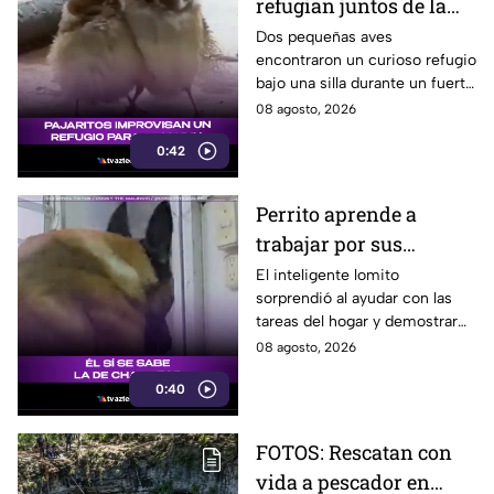
refugian juntos de la
lluvia y se vuelven
Dos pequeñas aves
encontraron un curioso refugio
virales
bajo una silla durante un fuerte
aguacero y conmovieron a
08 agosto, 2026
usuarios en redes sociales.
0:42
Perrito aprende a
trabajar por sus
premios y se vuelve
El inteligente lomito
sorprendió al ayudar con las
viral
tareas del hogar y demostrar
que ya conoce la fórmula:
08 agosto, 2026
trabajo terminado, premio
0:40
asegurado.
FOTOS: Rescatan con
vida a pescador en