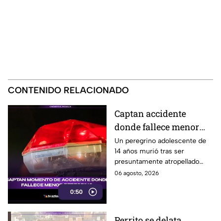
CONTENIDO RELACIONADO
Captan accidente
donde fallece menor
peregrino en Estado de
Un peregrino adolescente de
14 años murió tras ser
México
presuntamente atropellado
mientras entrenaba en
06 agosto, 2026
bicicleta para una
0:50
peregrinación en el Estado de
México.
Perrito se delata