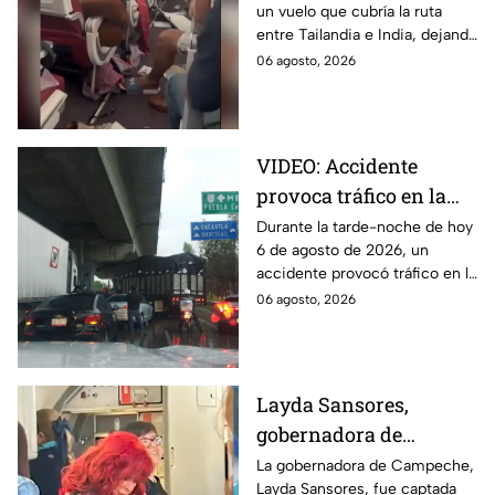
un vuelo que cubría la ruta
en India; reportan 17
entre Tailandia e India, dejando
pasajeros lesionados
a personas lesionadas. El
06 agosto, 2026
momento fue captado por
pasajeros.
VIDEO: Accidente
provoca tráfico en la
autopista México-
Durante la tarde-noche de hoy
6 de agosto de 2026, un
Puebla HOY
accidente provocó tráfico en la
autopista México-Puebla. Aquí
06 agosto, 2026
todos los detalles que se
saben.
Layda Sansores,
gobernadora de
Campeche, fue captada
La gobernadora de Campeche,
Layda Sansores, fue captada
viajando en primera