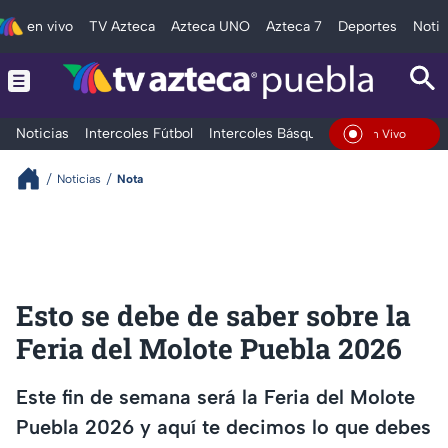
en vivo
TV Azteca
Azteca UNO
Azteca 7
Deportes
Notic
Noticias
Intercoles Fútbol
Intercoles Básquetbol
Deportes
T
En Vivo
Noticias
Nota
Esto se debe de saber sobre la
Feria del Molote Puebla 2026
Este fin de semana será la Feria del Molote
Puebla 2026 y aquí te decimos lo que debes