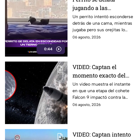
jugando a las
escondidas y conquista
Un perrito intentó esconderse
detrás de una cama, mientras
las redes
jugaba pero sus orejitas lo
delataron. El tierno video
06 agosto, 2026
conquistó a miles de usuarios.
0:44
VIDEO: Captan el
momento exacto del
impacto de cohete
Un video muestra el instante
en que una etapa del cohete
contra la Luna; así
Falcon 9 impactó contra la
reaccionó
luna, levantando una enorme
06 agosto, 2026
nube de polvo y formando un
nuevo cráter.
VIDEO: Captan intento