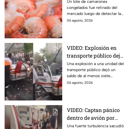
por riesgo sanitario;
Un lote de camarones
congelados fue retirado del
detectan salmonella en
mercado luego de detectar la
España
presencia de salmonella, una
06 agosto, 2026
bacteria que puede provocar
enfermedades
gastrointestinales tras su
consumo.
VIDEO: Explosión en
transporte público deja
siete personas sin vida
Una explosión a una unidad del
transporte público dejó un
saldo de al menos siete
personas sin vida. Aquí todos
06 agosto, 2026
los detalles que se saben al
respecto.
VIDEO: Captan pánico
dentro de avión por
turbulencia en el aire
Una fuerte turbulencia sacudió