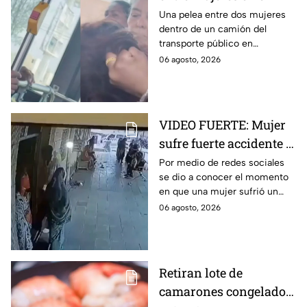
transporte público; así
Una pelea entre dos mujeres
dentro de un camión del
se desgreñaron en
transporte público en
Monterrey
Monterrey, Nuevo León, quedó
06 agosto, 2026
captada en video y se viralizó
en redes sociales.
VIDEO FUERTE: Mujer
sufre fuerte accidente a
los pocos segundos de
Por medio de redes sociales
se dio a conocer el momento
haber salido del
en que una mujer sufrió un
hospital
fuerte accidente a los pocos
06 agosto, 2026
segundos de haber salido del
hospital.
Retiran lote de
camarones congelados