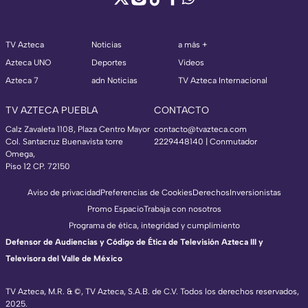
TV Azteca
Noticias
a más +
Azteca UNO
Deportes
Videos
Azteca 7
adn Noticias
TV Azteca Internacional
TV AZTECA PUEBLA
CONTACTO
Calz Zavaleta 1108, Plaza Centro Mayor
contacto@tvazteca.com
Col. Santacruz Buenavista torre
2229448140 | Conmutador
Omega,
Piso 12 CP. 72150
Aviso de privacidad
Preferencias de Cookies
Derechos
Inversionistas
Promo Espacio
Trabaja con nosotros
Programa de ética, integridad y cumplimiento
Defensor de Audiencias y Código de Ética de Televisión Azteca III y
Televisora del Valle de México
TV Azteca, M.R. & ©, TV Azteca, S.A.B. de C.V. Todos los derechos reservados,
2025.