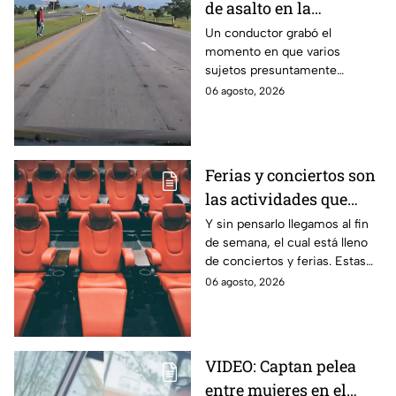
de asalto en la
autopista Arco Norte;
Un conductor grabó el
momento en que varios
delincuentes arrojaron
sujetos presuntamente
piedras y llantas
intentaron cometer un asalto
06 agosto, 2026
sobre la autopista Arco Norte a
la altura de Tlaxcala
Ferias y conciertos son
las actividades que
habrá en Puebla del 7 al
Y sin pensarlo llegamos al fin
de semana, el cual está lleno
9 de agosto
de conciertos y ferias. Estas
son las actividades que habrá
06 agosto, 2026
del 7 al 9 de agosto en Puebla.
VIDEO: Captan pelea
entre mujeres en el