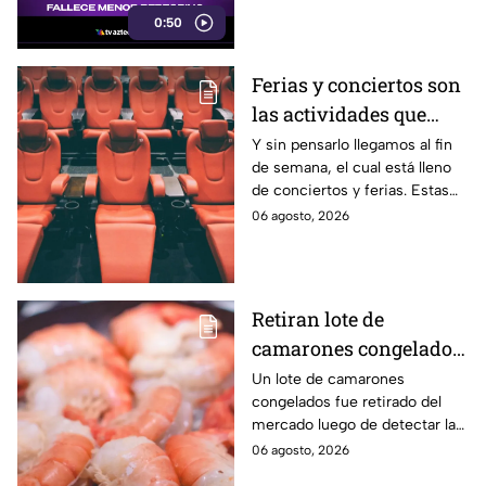
bicicleta para una
0:50
peregrinación en el Estado de
México.
Ferias y conciertos son
las actividades que
habrá en Puebla del 7 al
Y sin pensarlo llegamos al fin
de semana, el cual está lleno
9 de agosto
de conciertos y ferias. Estas
son las actividades que habrá
06 agosto, 2026
del 7 al 9 de agosto en Puebla.
Retiran lote de
camarones congelados
por riesgo sanitario;
Un lote de camarones
congelados fue retirado del
detectan salmonella en
mercado luego de detectar la
España
presencia de salmonella, una
06 agosto, 2026
bacteria que puede provocar