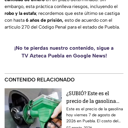
embargo, esta práctica conlleva riesgos, incluyendo el
robo y la estafa
; recordemos que este último se castiga
con hasta
6 años de prisión,
esto de acuerdo con el
artículo 270 del Código Penal para el estado de Puebla.
¡No te pierdas nuestro contenido, sigue a
TV Azteca Puebla en Google News!
CONTENIDO RELACIONADO
¿SUBIÓ? Este es el
precio de la gasolina
Puebla hoy viernes 7 de
Este es el precio de la gasolina
hoy viernes 7 de agosto de
agosto de 2026
2026 en Puebla. El costo del
combustible cambia todos los
07 agosto, 2026