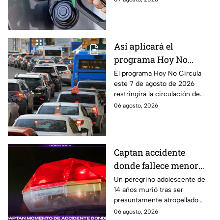
días, checa la actualización.
Así aplicará el
programa Hoy No
Circula este 7 de agosto
El programa Hoy No Circula
este 7 de agosto de 2026
de 2026 en CDMX y
restringirá la circulación de
Edomex
vehículos en la Ciudad de
06 agosto, 2026
México y los municipios
conurbados del Edomex.
Captan accidente
donde fallece menor
peregrino en Estado de
Un peregrino adolescente de
14 años murió tras ser
México
presuntamente atropellado
mientras entrenaba en
06 agosto, 2026