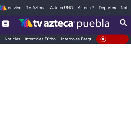
en vivo
TV Azteca
Azteca UNO
Azteca 7
Deportes
Notic
Noticias
Intercoles Fútbol
Intercoles Básquetbol
Deportes
T
En Vivo