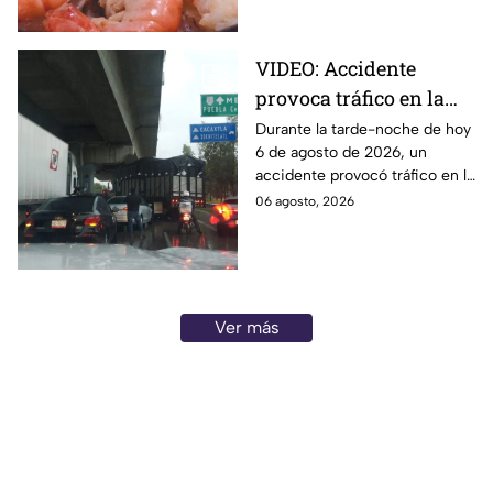
enfermedades
gastrointestinales tras su
consumo.
VIDEO: Accidente
provoca tráfico en la
autopista México-
Durante la tarde-noche de hoy
6 de agosto de 2026, un
Puebla HOY
accidente provocó tráfico en la
autopista México-Puebla. Aquí
06 agosto, 2026
todos los detalles que se
saben.
Ver más