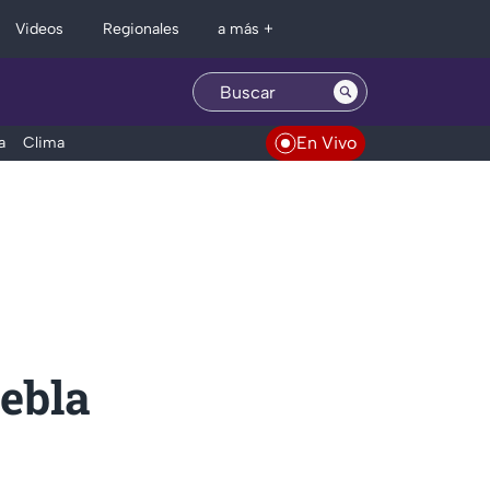
Regionales
Videos
a más +
En Vivo
a
Clima
uebla