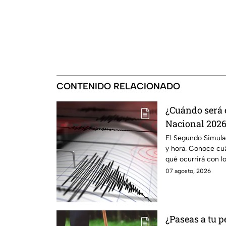
CONTENIDO RELACIONADO
¿Cuándo será 
Nacional 2026
alerta sísmica
El Segundo Simula
y hora. Conoce cuá
qué ocurrirá con lo
07 agosto, 2026
¿Paseas a tu p