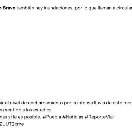
o Bravo
también hay inundaciones, por lo que llaman a circula
r el nivel de encharcamiento por la intensa lluvia de este mo
con sentido a los estadios.
nas si le es posible.
#Puebla
#Noticias
#ReporteVial
OmZUUT2xme