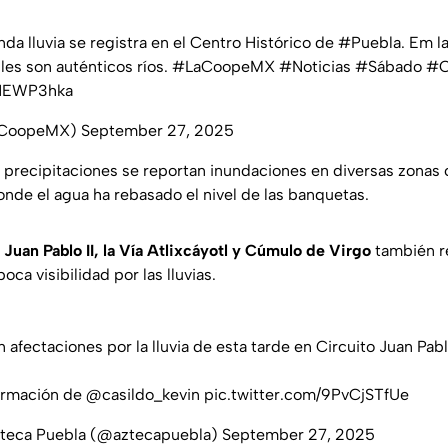
da lluvia se registra en el Centro Histórico de
#Puebla
. Em l
lles son auténticos ríos.
#LaCoopeMX
#Noticias
#Sábado
#C
FHEWP3hka
@CoopeMX)
September 27, 2025
s precipitaciones se reportan inundaciones en diversas zona
onde el agua ha rebasado el nivel de las banquetas.
 Juan Pablo II, la Vía Atlixcáyotl y Cúmulo de Virgo
también r
ca visibilidad por las lluvias.
 afectaciones por la lluvia de esta tarde en Circuito Juan Pablo
ormación de
@casildo_kevin
pic.twitter.com/9PvCjSTfUe
teca Puebla (@aztecapuebla)
September 27, 2025