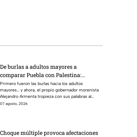
De burlas a adultos mayores a
comparar Puebla con Palestina:
Alejandro Armenta se disculpa “a
Primero fueron las burlas hacia los adultos
mayores… y ahora, el propio gobernador morenista
modo” por sus insensibles dichos sobre
Alejandro Armenta tropieza con sus palabras al
Huixcolotla, repitiendo el guión de las
comparar el mal estado de las calles de Huixcolotla
07 agosto, 2026
también morenistas Nayeli Salvatori y
con los cráteres dejados por la guerra en Palestina.
Grace Palomares
Tras la polémica y el rechazo, el mandatario tuvo
que salir a pedir disculpas… pero la pregunta es:
¿Basta con decir “me equivoqué” cada vez que una
Choque múltiple provoca afectaciones
declaración genera indignación?