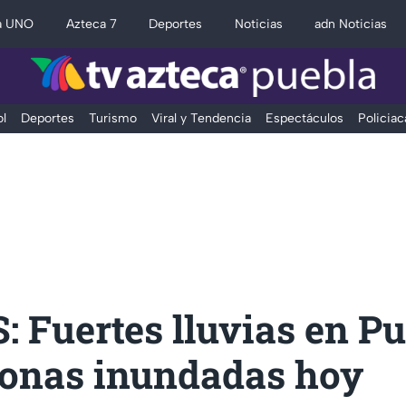
a UNO
Azteca 7
Deportes
Noticias
adn Noticias
l
Deportes
Turismo
Viral y Tendencia
Espectáculos
Policiac
 Fuertes lluvias en P
zonas inundadas hoy