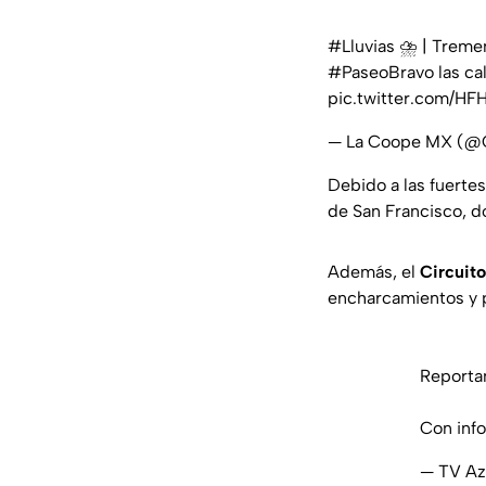
#Lluvias
⛈️ | Tremen
#PaseoBravo
las ca
pic.twitter.com/H
— La Coope MX (
Debido a las fuerte
de San Francisco, d
Además, el
Circuito
encharcamientos y po
Reportan
Con inf
— TV Az