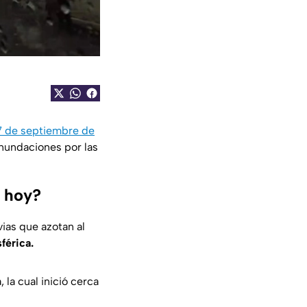
7 de septiembre de
inundaciones por las
a hoy?
vias que azotan al
férica.
la cual inició cerca