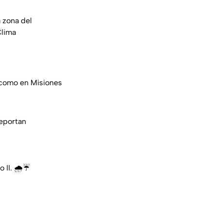
a zona del
lima
s como en Misiones
eportan
 II. 🌧️☔