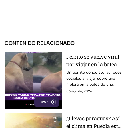
CONTENIDO RELACIONADO
Perrito se vuelve viral
por viajar en la batea
de una camioneta
Un perrito conquistó las redes
sociales al viajar sobre una
hielera en la batea de una
camioneta y mantener el
06 agosto, 2026
equilibrio durante todo el
0:57
recorrido.
¿Llevas paraguas? Así
el clima en Puebla este