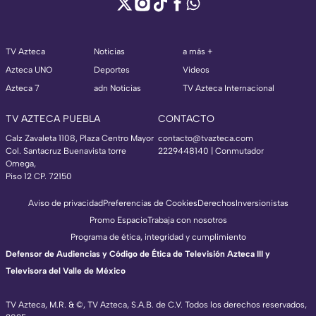
TV Azteca
Noticias
a más +
Azteca UNO
Deportes
Videos
Azteca 7
adn Noticias
TV Azteca Internacional
TV AZTECA PUEBLA
CONTACTO
Calz Zavaleta 1108, Plaza Centro Mayor
contacto@tvazteca.com
Col. Santacruz Buenavista torre
2229448140 | Conmutador
Omega,
Piso 12 CP. 72150
Aviso de privacidad
Preferencias de Cookies
Derechos
Inversionistas
Promo Espacio
Trabaja con nosotros
Programa de ética, integridad y cumplimiento
Defensor de Audiencias y Código de Ética de Televisión Azteca III y
Televisora del Valle de México
TV Azteca, M.R. & ©, TV Azteca, S.A.B. de C.V. Todos los derechos reservados,