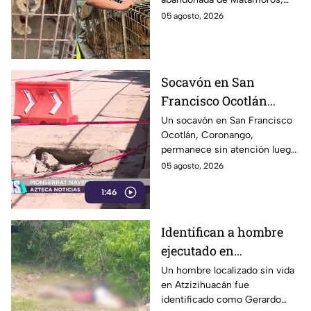
Tamaulipas
Tamaulipas. El hallazgo
05 agosto, 2026
movilizó a equipos de rescate
durante varias horas.
Socavón en San
Francisco Ocotlán
permanece abierto tras
Un socavón en San Francisco
Ocotlán, Coronango,
lluvias
permanece sin atención luego
de formarse hace más de 15
05 agosto, 2026
días en una zona cercana a una
1:46
escuela, representando un
riesgo para peatones y
automovilistas
Identifican a hombre
ejecutado en
Atzizihuacán; fue
Un hombre localizado sin vida
en Atzizihuacán fue
privado de la libertad
identificado como Gerardo