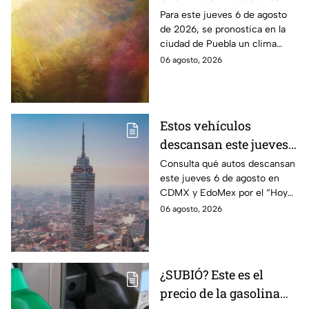
jueves 6 de agosto de
Para este jueves 6 de agosto
de 2026, se pronostica en la
2026
ciudad de Puebla un clima
cálido con bajas probabilidades
06 agosto, 2026
de lluvias ligeras durante la
tarde.
Estos vehículos
descansan este jueves 6
de agosto en CDMX y
Consulta qué autos descansan
este jueves 6 de agosto en
EdoMex como parte del
CDMX y EdoMex por el “Hoy
Hoy No Circula
No Circula"; evita multas y el
06 agosto, 2026
envío de tu vehículo al
corralón.
¿SUBIÓ? Este es el
precio de la gasolina