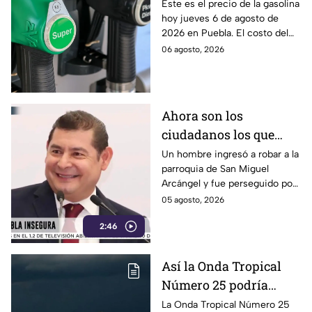
Puebla hoy jueves 6 de
Este es el precio de la gasolina
hoy jueves 6 de agosto de
agosto de 2026
2026 en Puebla. El costo del
combustible cambia todos los
06 agosto, 2026
días, checa la actualización.
Ahora son los
ciudadanos los que
detienen a los
Un hombre ingresó a robar a la
parroquia de San Miguel
delincuentes: feligreses
Arcángel y fue perseguido por
detienen a presunto
los propios feligreses, quienes
05 agosto, 2026
ladrón ante la
lograron detenerlo antes de
inseguridad en la
2:46
entregarlo a la policía. Vecinos
denuncian que los robos son
Puebla de Alejandro
constantes y acusan falta de
Armenta
Así la Onda Tropical
vigilancia.
Número 25 podría
generar tormentas en
La Onda Tropical Número 25