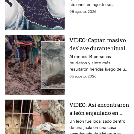
ciclones en agosto se
¿Qué riesgo
mantienen bajo vigilancia en el
05 agosto, 2026
representan?
océano Pacífico por su
potencial de desarrollo.
VIDEO: Captan masivo
deslave durante ritual
religioso; dejó 23
Al menos 14 personas
murieron y siete más
peregrinos sin vida en
resultaron heridas luego de un
monasterio de Etiopía
deslave durante un ritual
05 agosto, 2026
religioso en un monasterio del
norte de Etiopía.
VIDEO: Así encontraron
a león enjaulado en
casa abandonada en
Un león fue localizado dentro
de una jaula en una casa
Matamoros,
abandonada de Matamoros,