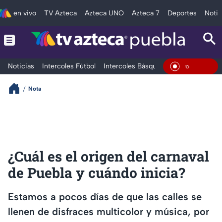
en vivo
TV Azteca
Azteca UNO
Azteca 7
Deportes
Notic
Noticias
Intercoles Fútbol
Intercoles Básquetbol
Deportes
T
En Vivo
Nota
¿Cuál es el origen del carnaval
de Puebla y cuándo inicia?
Estamos a pocos días de que las calles se
llenen de disfraces multicolor y música, por