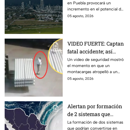
en Puebla provocará un
Puebla: Pronóstico de
incremento en el potencial de
lluvias y riesgos
lluvias en los próximos días,
05 agosto, 2026
tormentas eléctricas y posible
caída de granizo.
VIDEO FUERTE: Captan
fatal accidente; así
montacargas atropelló
Un video de seguridad mostró
el momento en que un
a trabajador distraído
montacargas atropelló a un
en su celular
trabajador dentro de una planta
05 agosto, 2026
metalúrgica en China. Así
ocurrió el accidente.
Alertan por formación
de 2 sistemas que
podrían convertirse en
La formación de dos sistemas
que podrían convertirse en
ciclones en agosto: