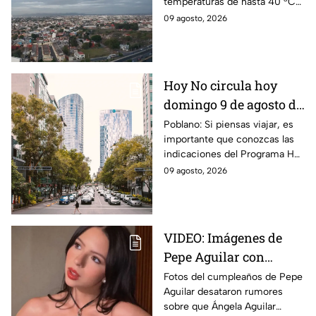
temperaturas de hasta 40 °C
en el suroeste durante este
09 agosto, 2026
domingo 9 de agosto. Así
estará el clima hoy.
Hoy No circula hoy
domingo 9 de agosto de
2026: ¿Qué autos no
Poblano: Si piensas viajar, es
importante que conozcas las
transitan en la CDMX y
indicaciones del Programa Hoy
EdoMex?
No Circula HOY domingo 9 de
09 agosto, 2026
agosto de 2026 en la CDMX y
EdoMex.
VIDEO: Imágenes de
Pepe Aguilar con
Ángela desatan
Fotos del cumpleaños de Pepe
Aguilar desataron rumores
rumores ¿Está
sobre que Ángela Aguilar
embarazada?