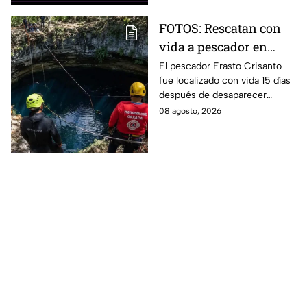
FOTOS: Rescatan con
vida a pescador en
cenote a 100 metros de
El pescador Erasto Crisanto
fue localizado con vida 15 días
profundidad;
después de desaparecer
sobrevivió 15 días
mientras pescaba en un
08 agosto, 2026
cenote del sur de Veracruz. Así
lo hallaron.