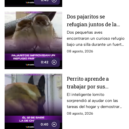
0:45
Dos pajaritos se
refugian juntos de la
lluvia y se vuelven
Dos pequeñas aves
encontraron un curioso refugio
virales
bajo una silla durante un fuerte
aguacero y conmovieron a
08 agosto, 2026
usuarios en redes sociales.
0:42
Perrito aprende a
trabajar por sus
premios y se vuelve
El inteligente lomito
sorprendió al ayudar con las
viral
tareas del hogar y demostrar
que ya conoce la fórmula:
08 agosto, 2026
trabajo terminado, premio
0:40
asegurado.