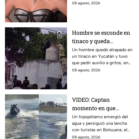
podría estar embarazada;
08 agosto, 2026
aunque ella no ha confirmado
nada. Esto se sabe.
Hombre se esconde en
tinaco y queda
atrapado por más de
Un hombre quedó atrapado en
un tinaco en Yucatán y tuvo
dos horas en Yucatán;
que pedir auxilio a gritos; en
así lo encontraron
redes aseguran que intentaba
08 agosto, 2026
esconderse del esposo de su
amante.
VIDEO: Captan
momento en que
hipopótamo sale del
Un hipopótamo emergió del
agua y persiguió una lancha
agua para perseguir a
con turistas en Botsuana; el
turistas en lancha
guía aceleró a tiempo para
08 agosto, 2026