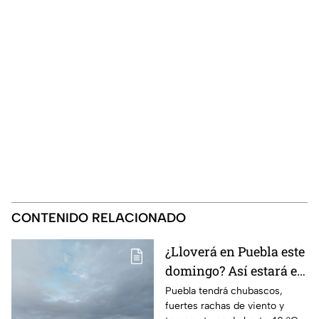
CONTENIDO RELACIONADO
¿Lloverá en Puebla este
domingo? Así estará el
clima HOY 9 de agosto
Puebla tendrá chubascos,
fuertes rachas de viento y