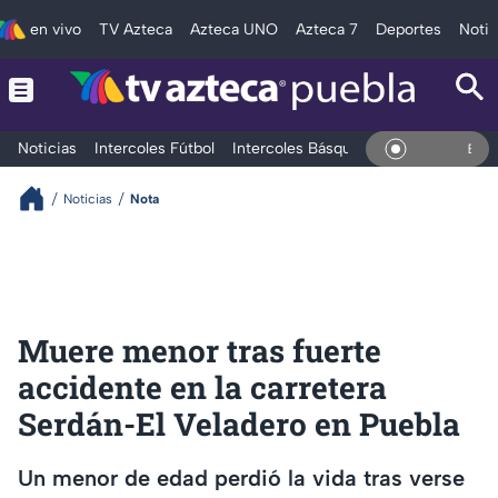
en vivo
TV Azteca
Azteca UNO
Azteca 7
Deportes
Notic
Noticias
Intercoles Fútbol
Intercoles Básquetbol
Deportes
T
En Vivo
Noticias
Nota
Muere menor tras fuerte
accidente en la carretera
Serdán-El Veladero en Puebla
Un menor de edad perdió la vida tras verse