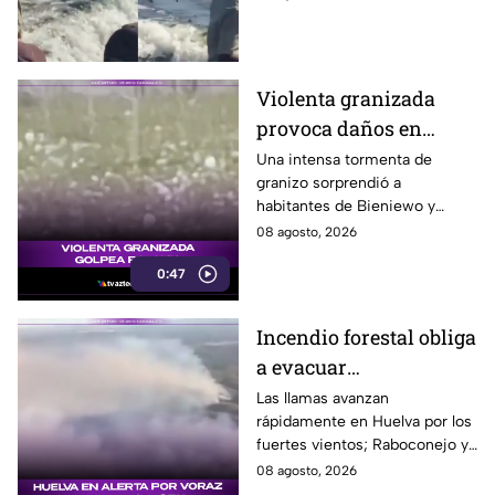
evitar que el animal los
alcanzara.
Violenta granizada
provoca daños en
vehículos en Polonia
Una intensa tormenta de
granizo sorprendió a
habitantes de Bieniewo y
provocó daños en los cristales
08 agosto, 2026
de varios vehículos.
0:47
Incendio forestal obliga
a evacuar
comunidades en
Las llamas avanzan
rápidamente en Huelva por los
Huelva
fuertes vientos; Raboconejo y
Caballón fueron evacuadas
08 agosto, 2026
como medida preventiva.