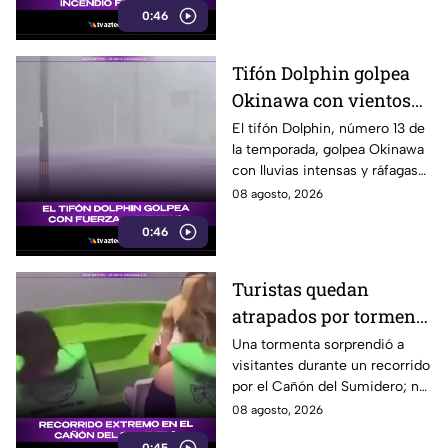
0:46
Tifón Dolphin golpea
Okinawa con vientos
de hasta 157 km/h
El tifón Dolphin, número 13 de
la temporada, golpea Okinawa
con lluvias intensas y ráfagas
de hasta 157 kilómetros por
08 agosto, 2026
hora.
0:46
Turistas quedan
atrapados por tormenta
en el Cañón del
Una tormenta sorprendió a
visitantes durante un recorrido
Sumidero
por el Cañón del Sumidero; no
se reportaron personas heridas
08 agosto, 2026
tras el momento de angustia.