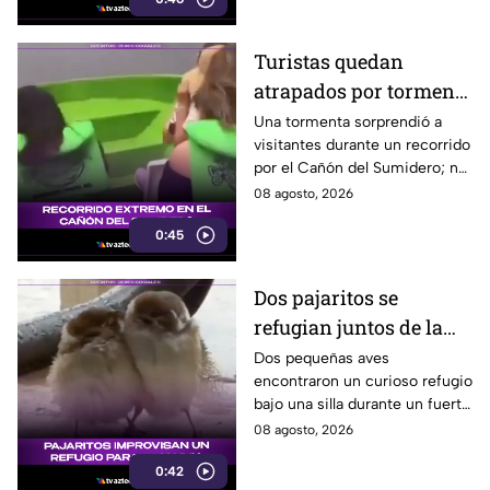
Turistas quedan
atrapados por tormenta
en el Cañón del
Una tormenta sorprendió a
visitantes durante un recorrido
Sumidero
por el Cañón del Sumidero; no
se reportaron personas heridas
08 agosto, 2026
tras el momento de angustia.
0:45
Dos pajaritos se
refugian juntos de la
lluvia y se vuelven
Dos pequeñas aves
encontraron un curioso refugio
virales
bajo una silla durante un fuerte
aguacero y conmovieron a
08 agosto, 2026
usuarios en redes sociales.
0:42