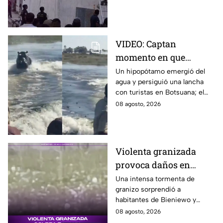
esconderse del esposo de su
amante.
VIDEO: Captan
momento en que
hipopótamo sale del
Un hipopótamo emergió del
agua y persiguió una lancha
agua para perseguir a
con turistas en Botsuana; el
turistas en lancha
guía aceleró a tiempo para
08 agosto, 2026
evitar que el animal los
alcanzara.
Violenta granizada
provoca daños en
vehículos en Polonia
Una intensa tormenta de
granizo sorprendió a
habitantes de Bieniewo y
provocó daños en los cristales
08 agosto, 2026
de varios vehículos.