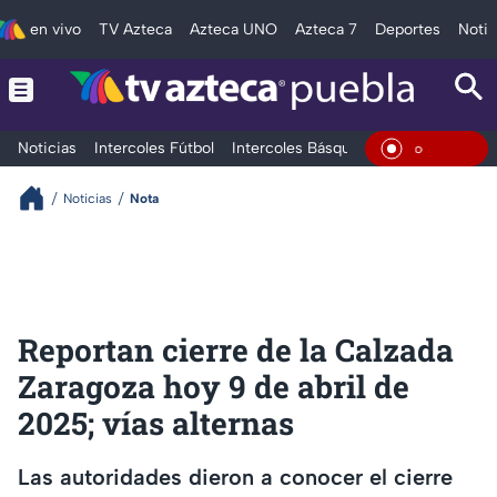
en vivo
TV Azteca
Azteca UNO
Azteca 7
Deportes
Notic
Noticias
Intercoles Fútbol
Intercoles Básquetbol
Deportes
T
En Vivo
Noticias
Nota
Reportan cierre de la Calzada
Zaragoza hoy 9 de abril de
2025; vías alternas
Las autoridades dieron a conocer el cierre