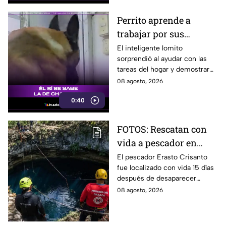
Perrito aprende a
trabajar por sus
premios y se vuelve
El inteligente lomito
sorprendió al ayudar con las
viral
tareas del hogar y demostrar
que ya conoce la fórmula:
08 agosto, 2026
trabajo terminado, premio
0:40
asegurado.
FOTOS: Rescatan con
vida a pescador en
cenote a 100 metros de
El pescador Erasto Crisanto
fue localizado con vida 15 días
profundidad;
después de desaparecer
sobrevivió 15 días
mientras pescaba en un
08 agosto, 2026
cenote del sur de Veracruz. Así
lo hallaron.