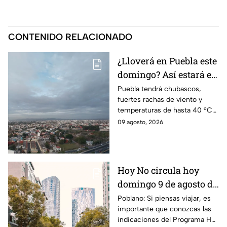
CONTENIDO RELACIONADO
¿Lloverá en Puebla este
domingo? Así estará el
clima HOY 9 de agosto
Puebla tendrá chubascos,
fuertes rachas de viento y
temperaturas de hasta 40 °C
en el suroeste durante este
09 agosto, 2026
domingo 9 de agosto. Así
estará el clima hoy.
Hoy No circula hoy
domingo 9 de agosto de
2026: ¿Qué autos no
Poblano: Si piensas viajar, es
importante que conozcas las
transitan en la CDMX y
indicaciones del Programa Hoy
EdoMex?