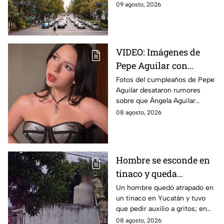
No Circula HOY domingo 9 de
09 agosto, 2026
agosto de 2026 en la CDMX y
EdoMex.
VIDEO: Imágenes de
Pepe Aguilar con
Ángela desatan
Fotos del cumpleaños de Pepe
Aguilar desataron rumores
rumores ¿Está
sobre que Ángela Aguilar
embarazada?
podría estar embarazada;
08 agosto, 2026
aunque ella no ha confirmado
nada. Esto se sabe.
Hombre se esconde en
tinaco y queda
atrapado por más de
Un hombre quedó atrapado en
un tinaco en Yucatán y tuvo
dos horas en Yucatán;
que pedir auxilio a gritos; en
así lo encontraron
redes aseguran que intentaba
08 agosto, 2026