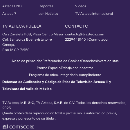
Azteca UNO
Deportes
Videos
Azteca 7
adn Noticias
TV Azteca Internacional
TV AZTECA PUEBLA
CONTACTO
Calz Zavaleta 1108, Plaza Centro Mayor
contacto@tvazteca.com
Col. Santacruz Buenavista torre
2229448140 | Conmutador
Omega,
Piso 12 CP. 72150
Aviso de privacidad
Preferencias de Cookies
Derechos
Inversionistas
Promo Espacio
Trabaja con nosotros
Programa de ética, integridad y cumplimiento
Defensor de Audiencias y Código de Ética de Televisión Azteca III y
Televisora del Valle de México
TV Azteca, M.R. & ©, TV Azteca, S.A.B. de C.V. Todos los derechos reservados,
2025.
Queda prohibida la reproducción total o parcial sin la autorización previa,
expresa y por escrito de su titular.