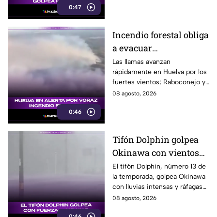
0:47
Incendio forestal obliga
a evacuar
comunidades en
Las llamas avanzan
rápidamente en Huelva por los
Huelva
fuertes vientos; Raboconejo y
Caballón fueron evacuadas
08 agosto, 2026
como medida preventiva.
0:46
Tifón Dolphin golpea
Okinawa con vientos
de hasta 157 km/h
El tifón Dolphin, número 13 de
la temporada, golpea Okinawa
con lluvias intensas y ráfagas
de hasta 157 kilómetros por
08 agosto, 2026
hora.
0:46