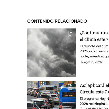
CONTENIDO RELACIONADO
¿Continuarán l
el clima este 
El reporte del cli
2026 será fresco 
norte, mientras qu
elevadas.
07 agosto, 2026
Así aplicará 
Circula este 7
CDMX y Edom
El programa Hoy N
2026 restringirá la
Ciudad de México 