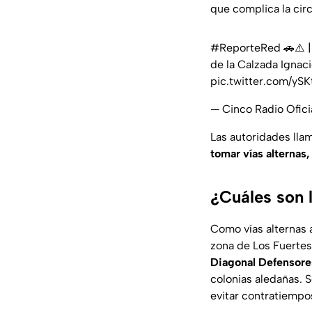
que complica la cir
#ReporteRed
🚗⚠️ |
de la Calzada Ignac
pic.twitter.com/yS
— Cinco Radio Ofic
Las autoridades llam
tomar vías alternas,
¿Cuáles son l
Como vías alternas 
zona de Los Fuertes
Diagonal Defensore
colonias aledañas. 
evitar contratiempos