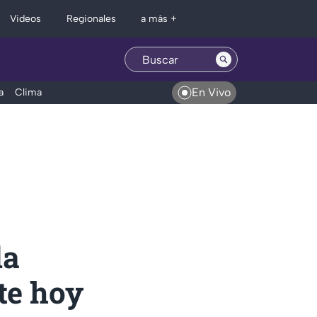
Regionales
Videos
a más +
En Vivo
a
Clima
da
te hoy