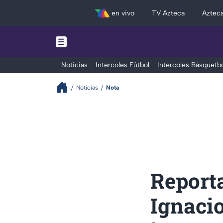
en vivo
TV Azteca
Aztec
Noticias
Intercoles Fútbol
Intercoles Básquetbo
Noticias
Nota
Report
Ignaci