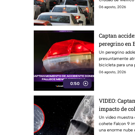
Edomex.
06 agosto, 2026
Captan accide
peregrino en 
Un peregrino adole
presuntamente atr
bicicleta para una
México.
06 agosto, 2026
0:50
VIDEO: Captan
impacto de coh
reaccionó
Un video muestra e
cohete Falcon 9 im
una enorme nube 