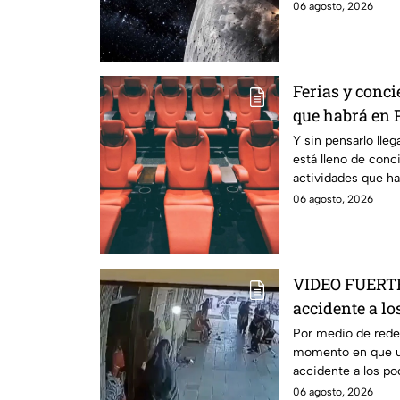
cráter.
06 agosto, 2026
Ferias y conci
que habrá en P
Y sin pensarlo lleg
está lleno de conci
actividades que ha
Puebla.
06 agosto, 2026
VIDEO FUERTE:
accidente a l
haber salido d
Por medio de redes
momento en que un
accidente a los po
hospital.
06 agosto, 2026