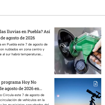
as lluvias en Puebla? Así
7 de agosto de 2026
ma en Puebla este 7 de agosto de
con nublados en zona centro y
e al sur habrá temperaturas
el programa Hoy No
 de agosto de 2026 en
ex
o Circula este 7 de agosto de
 circulación de vehículos en la
y los municipios conurbados del