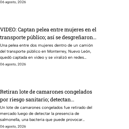
Tlaxcala
06 agosto, 2026
VIDEO: Captan pelea entre mujeres en el
transporte público; así se desgreñaron
en Monterrey
Una pelea entre dos mujeres dentro de un camión
del transporte público en Monterrey, Nuevo León,
quedó captada en video y se viralizó en redes
sociales.
06 agosto, 2026
Retiran lote de camarones congelados
por riesgo sanitario; detectan
salmonella en España
Un lote de camarones congelados fue retirado del
mercado luego de detectar la presencia de
salmonella, una bacteria que puede provocar
enfermedades gastrointestinales tras su consumo.
06 agosto, 2026