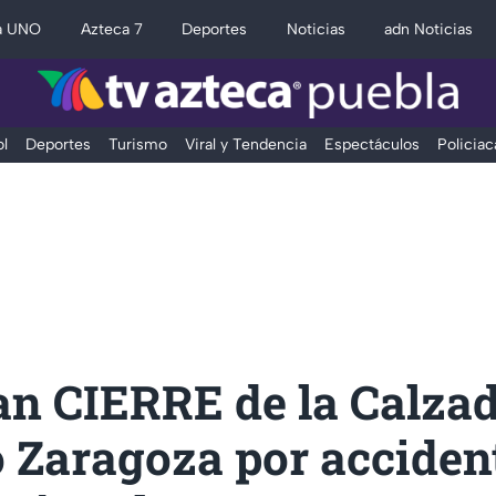
a UNO
Azteca 7
Deportes
Noticias
adn Noticias
l
Deportes
Turismo
Viral y Tendencia
Espectáculos
Policiac
an CIERRE de la Calza
o Zaragoza por acciden