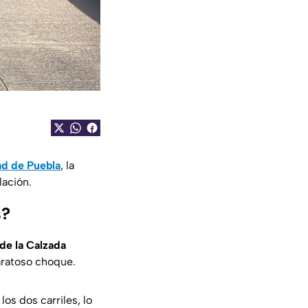
ad de Puebla
, la
lación.
s?
de la Calzada
aratoso choque.
os dos carriles, lo