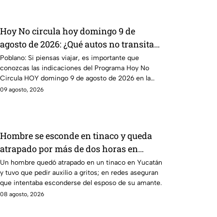
Hoy No circula hoy domingo 9 de
agosto de 2026: ¿Qué autos no transitan
en la CDMX y EdoMex?
Poblano: Si piensas viajar, es importante que
conozcas las indicaciones del Programa Hoy No
Circula HOY domingo 9 de agosto de 2026 en la
CDMX y EdoMex.
09 agosto, 2026
Hombre se esconde en tinaco y queda
atrapado por más de dos horas en
Yucatán; así lo encontraron
Un hombre quedó atrapado en un tinaco en Yucatán
y tuvo que pedir auxilio a gritos; en redes aseguran
que intentaba esconderse del esposo de su amante.
08 agosto, 2026