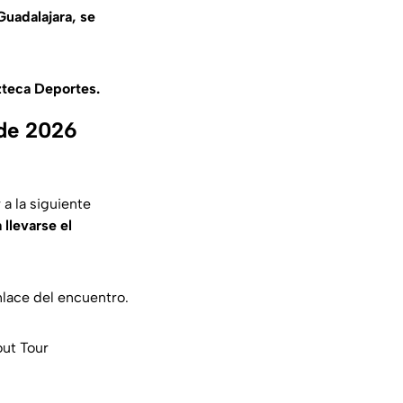
Guadalajara, se
zteca Deportes.
 de 2026
a la siguiente
llevarse el
nlace del encuentro.
out Tour