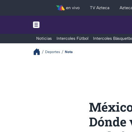
en vivo
TV Azteca
Aztec
Noticias
Intercoles Fútbol
Intercoles Básquetbo
Deportes
Nota
México
Dónde v