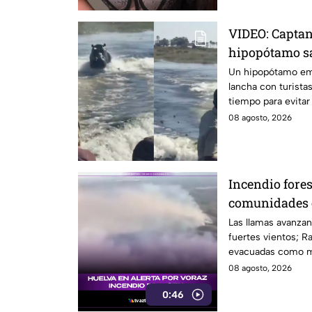
VIDEO: Capta
hipopótamo sa
perseguir a tu
Un hipopótamo eme
lancha con turistas
tiempo para evitar 
08 agosto, 2026
Incendio fores
comunidades 
Las llamas avanzan
fuertes vientos; R
evacuadas como m
08 agosto, 2026
0:46