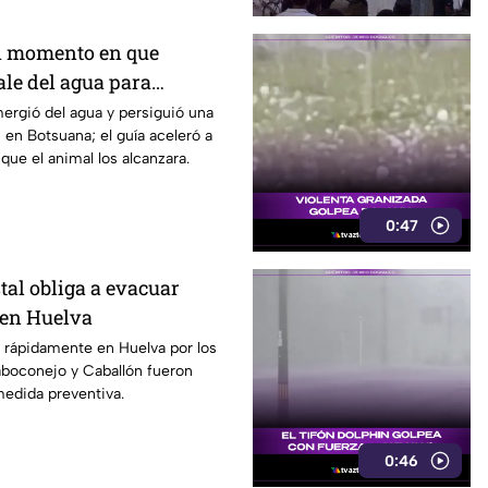
n momento en que
le del agua para
ristas en lancha
rgió del agua y persiguió una
 en Botsuana; el guía aceleró a
que el animal los alcanzara.
0:47
tal obliga a evacuar
en Huelva
 rápidamente en Huelva por los
aboconejo y Caballón fueron
edida preventiva.
0:46