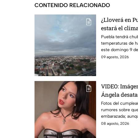
CONTENIDO RELACIONADO
¿Lloverá en P
estará el clim
Puebla tendrá chub
temperaturas de h
este domingo 9 de 
09 agosto, 2026
VIDEO: Imágen
Ángela desata
embarazada?
Fotos del cumplea
rumores sobre que 
embarazada; aunqu
Esto se sabe.
08 agosto, 2026