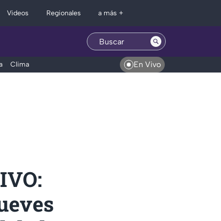
Regionales
Videos
a más +
En Vivo
a
Clima
VIVO:
jueves