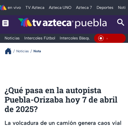
en vivo
TV Azteca
Azteca UNO
Azteca 7
Deportes
Notic
Noticias
Intercoles Fútbol
Intercoles Básquetbol
Deportes
T
En Vivo
Noticias
Nota
¿Qué pasa en la autopista
Puebla-Orizaba hoy 7 de abril
de 2025?
La volcadura de un camión genera caos vial