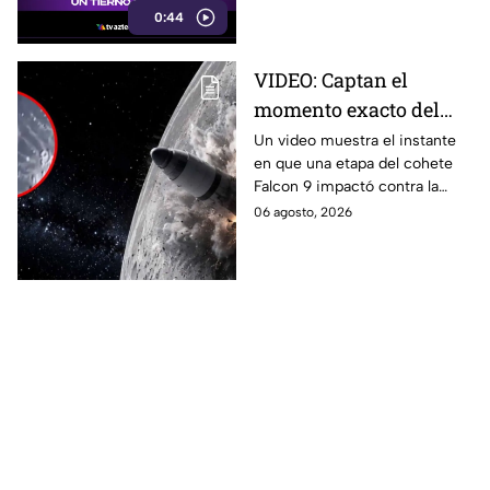
0:44
VIDEO: Captan el
momento exacto del
impacto de cohete
Un video muestra el instante
en que una etapa del cohete
contra la Luna; así
Falcon 9 impactó contra la
reaccionó
luna, levantando una enorme
06 agosto, 2026
nube de polvo y formando un
nuevo cráter.