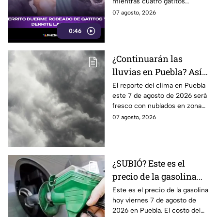
mientras cuatro gatitos
descansaban abrazados y
07 agosto, 2026
encima de él. La escena
0:46
conquistó las redes sociales.
¿Continuarán las
lluvias en Puebla? Así
el clima este 7 de
El reporte del clima en Puebla
este 7 de agosto de 2026 será
agosto de 2026
fresco con nublados en zona
centro y norte, mientras que al
07 agosto, 2026
sur habrá temperaturas
elevadas.
¿SUBIÓ? Este es el
precio de la gasolina
Puebla hoy viernes 7 de
Este es el precio de la gasolina
hoy viernes 7 de agosto de
agosto de 2026
2026 en Puebla. El costo del