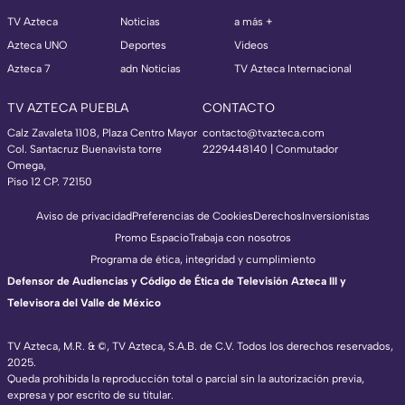
TV Azteca
Noticias
a más +
Azteca UNO
Deportes
Videos
Azteca 7
adn Noticias
TV Azteca Internacional
TV AZTECA PUEBLA
CONTACTO
Calz Zavaleta 1108, Plaza Centro Mayor
contacto@tvazteca.com
Col. Santacruz Buenavista torre
2229448140 | Conmutador
Omega,
Piso 12 CP. 72150
Aviso de privacidad
Preferencias de Cookies
Derechos
Inversionistas
Promo Espacio
Trabaja con nosotros
Programa de ética, integridad y cumplimiento
Defensor de Audiencias y Código de Ética de Televisión Azteca III y
Televisora del Valle de México
TV Azteca, M.R. & ©, TV Azteca, S.A.B. de C.V. Todos los derechos reservados,
2025.
Queda prohibida la reproducción total o parcial sin la autorización previa,
expresa y por escrito de su titular.