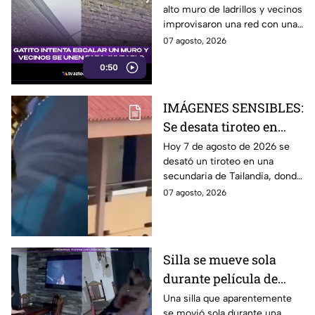
alto muro de ladrillos y vecinos
improvisaron una red con una
manta para protegerlo
07 agosto, 2026
mientras esperaban el equipo
0:50
de rescate.
IMÁGENES SENSIBLES:
Se desata tiroteo en
secundaria de
Hoy 7 de agosto de 2026 se
desató un tiroteo en una
Tailandia; hay varias
secundaria de Tailandia, donde
víctimas y lesionados
un menor arribó, luego de
07 agosto, 2026
quitarle la vida a sus abuelos, y
abrió fuego.
Silla se mueve sola
durante película de
terror y se vuelve viral
Una silla que aparentemente
se movió sola durante una