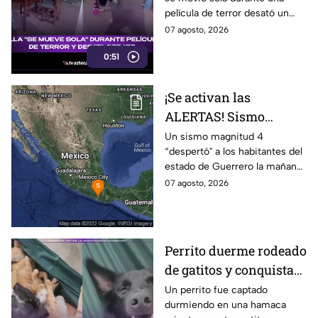
película de terror desató un
intenso debate entre usuarios
07 agosto, 2026
en redes sociales, ¿real o una
0:51
broma planeada?
¡Se activan las
ALERTAS! Sismo
despierta a Guerrero
Un sismo magnitud 4
“despertó" a los habitantes del
hoy viernes; ¿Se
estado de Guerrero la mañana
percibió en Puebla?
de hoy viernes 7 de agosto de
07 agosto, 2026
2026. Las autoridades evalúan
la zona.
Perrito duerme rodeado
de gatitos y conquista
las redes
Un perrito fue captado
durmiendo en una hamaca