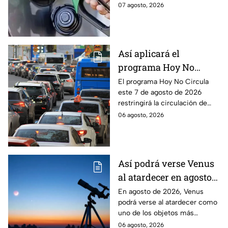
combustible cambia todos los
07 agosto, 2026
días, checa la actualización.
Así aplicará el
programa Hoy No
Circula este 7 de agosto
El programa Hoy No Circula
este 7 de agosto de 2026
de 2026 en CDMX y
restringirá la circulación de
Edomex
vehículos en la Ciudad de
06 agosto, 2026
México y los municipios
conurbados del Edomex.
Así podrá verse Venus
al atardecer en agosto
este 2026: ¿Cuándo y
En agosto de 2026, Venus
podrá verse al atardecer como
dónde observarlo
uno de los objetos más
desde Puebla?
brillantes del cielo. Conoce la
06 agosto, 2026