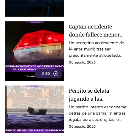
fecha, horario y hacia dónde
mirar desde Puebla.
Captan accidente
donde fallece menor
peregrino en Estado de
Un peregrino adolescente de
14 años murió tras ser
México
presuntamente atropellado
mientras entrenaba en
06 agosto, 2026
bicicleta para una
0:50
peregrinación en el Estado de
México.
Perrito se delata
jugando a las
escondidas y conquista
Un perrito intentó esconderse
detrás de una cama, mientras
las redes
jugaba pero sus orejitas lo
delataron. El tierno video
06 agosto, 2026
conquistó a miles de usuarios.