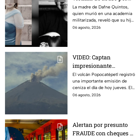
parte de su padre?
La madre de Dafne Quintos,
quien murió en una academia
Revelan que antes de
militarizada, reveló que su hija
morir iba a declarar en
iba a declarar contra su padre
06 agosto, 2026
su contra
por una supuesta agresión
íntima.
VIDEO: Captan
impresionante
columna de ceniza en
El volcán Popocatépetl registró
una importante emisión de
el volcán Popocatépetl;
ceniza el día de hoy jueves. El
estas zonas de Puebla
Semáforo de Alerta Volcánica
06 agosto, 2026
serán afectadas hoy
continúa en Amarillo Fase 2.
Alertan por presunto
FRAUDE con cheques al