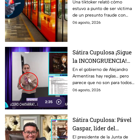
salir del metro de la
Una tiktoker relató cómo
estuvo a punto de ser víctima
CDMX; joven exhibe
de un presunto fraude con
'modus operandi'
cheques y falsos cómplices al
06 agosto, 2026
salir del Metro Patriotismo en
la CDMX.
Sátira Cupulosa ¡Sigue
la INCONGRUENCIA!
Gobierno de
En el gobierno de Alejandro
Armentiras hay reglas… pero
Armentiras promovía
parece que no son para todos.
comida saludable, pero
Mientras desde el poder se
06 agosto, 2026
facturas exhiben
promueven campañas contra
compras de papitas, y
2:35
la comida chatarra,
comprobantes de gastos
dulces con DINERO
oficiales revelan que, cuando
PÚBLICO
Sátira Cupulosa: Pável
se trata de funcionarios del
Gaspar, líder del
gabinete, las papitas, los
dulces y la maruchan también
Congreso de Puebla,
El presidente de la Junta de