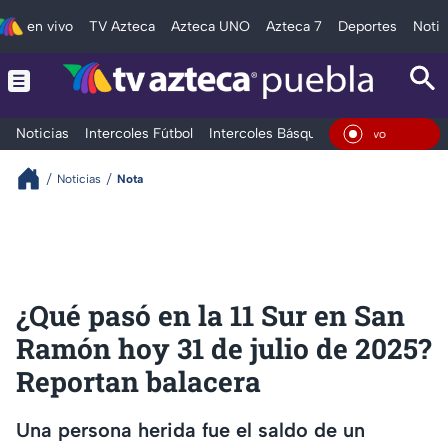
en vivo
TV Azteca
Azteca UNO
Azteca 7
Deportes
Notic
Noticias
Intercoles Fútbol
Intercoles Básquetbol
Deportes
T
En Viv
Noticias
Nota
¿Qué pasó en la 11 Sur en San
Ramón hoy 31 de julio de 2025?
Reportan balacera
Una persona herida fue el saldo de un