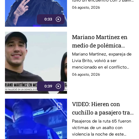
tuvo un encuentro con J Balvin
cuando el cantante ya
06 agosto, 2026
mantenía una relación con
0:33
Valentina Ferrer. sus
declaraciones se volvieron
virales en redes sociales.
Mariano Martínez en
medio de polémica
legal
Mariano Martínez, expareja de
Livia Brito, volvió a ser
mencionado en el conflicto
legal que la actriz mantiene
06 agosto, 2026
con el fotógrafo Ernesto
0:39
Zepeda, caso que se remonta
a 2020 durante un incidente
en Cancún.
VIDEO: Hieren con
cuchillo a pasajero tras
asalto a Ruta 65 en
Pasajeros de la ruta 65 fueron
víctimas de un asalto con
Puebla
violencia la noche de este