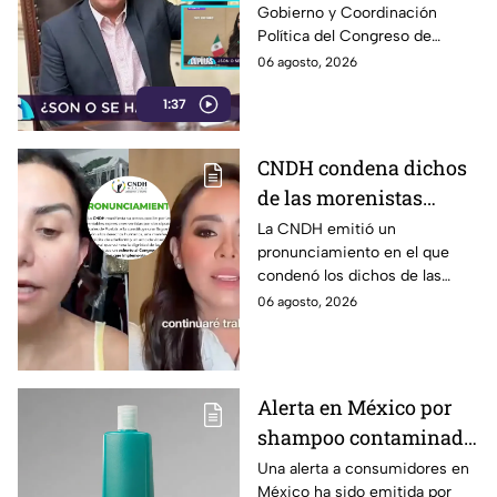
pueden entrar… y todo con
Gobierno y Coordinación
evita SANCIONAR a
cargo al dinero de los
Política del Congreso de
Salvatori y Palomares
poblanos.
Puebla, Pável Gaspar, se
06 agosto, 2026
tras polémica; deja todo
desmarcó de la polémica por
en manos de Morena
1:37
las declaraciones de Nayeli
Salvatori y Grace Palomares
contra adultos mayores y
CNDH condena dichos
aseguró que será la Comisión
de las morenistas
de Honestidad y Justicia de
Morena la que determine su
Nayeli Salvatori y
La CNDH emitió un
futuro político.
pronunciamiento en el que
Graciela Palomares
condenó los dichos de las
contra adultos mayores
morenistas Nayeli Salvatori y
06 agosto, 2026
y manda exhorto al
Graciela Palomares contra
Congreso de Puebla
adultos mayores y mandó un
exhorto al Congreso de Puebla.
Alerta en México por
shampoo contaminado
con bacteria: Así lo
Una alerta a consumidores en
México ha sido emitida por