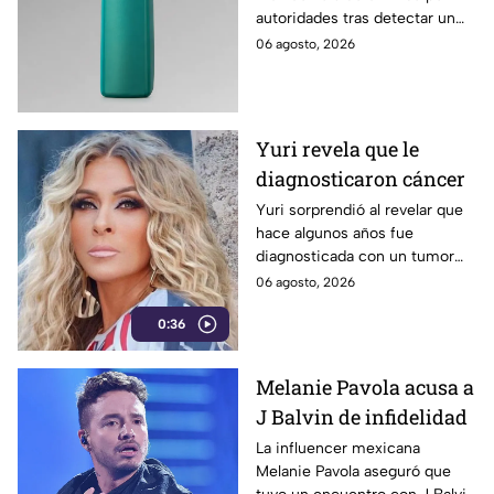
puedes detectar
autoridades tras detectar un
shampoo contaminado con
06 agosto, 2026
una peligrosa bacteria
conocida como Klebsiella.
Yuri revela que le
diagnosticaron cáncer
Yuri sorprendió al revelar que
hace algunos años fue
diagnosticada con un tumor
cancerígeno, el cual fue
06 agosto, 2026
detectado de manera fortuita
0:36
durante una cirugía. La
cantante aseguró que el
diagnóstico cambió por
Melanie Pavola acusa a
completo su forma de ver la
J Balvin de infidelidad
vida.
La influencer mexicana
Melanie Pavola aseguró que