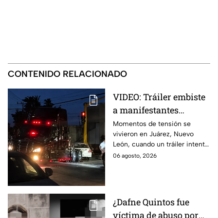
CONTENIDO RELACIONADO
VIDEO: Tráiler embiste
a manifestantes
durante bloqueo en
Momentos de tensión se
vivieron en Juárez, Nuevo
Juárez
León, cuando un tráiler intentó
embestir a manifestantes que
06 agosto, 2026
mantenían un bloqueo en la
avenida San Roque.
¿Dafne Quintos fue
víctima de abuso por