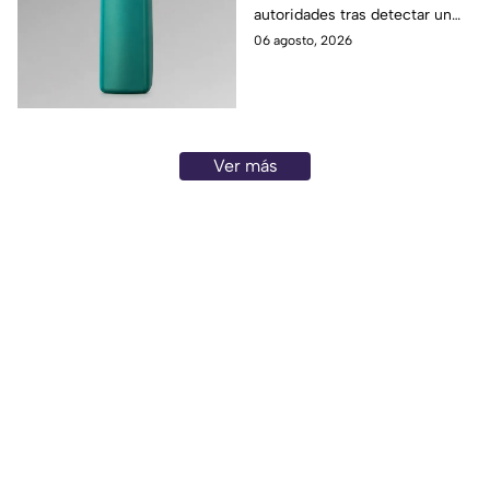
autoridades tras detectar un
shampoo contaminado con
06 agosto, 2026
una peligrosa bacteria
conocida como Klebsiella.
Ver más