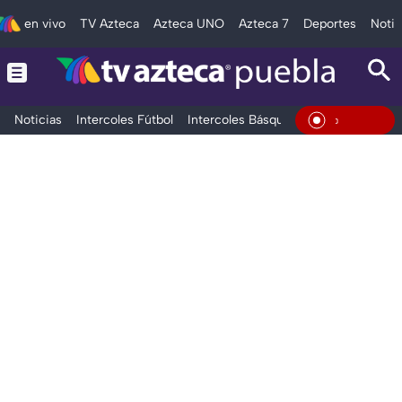
en vivo
TV Azteca
Azteca UNO
Azteca 7
Deportes
Notic
Noticias
Intercoles Fútbol
Intercoles Básquetbol
Deportes
T
En Vivo