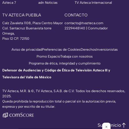
Azteca 7
adn Noticias
TV Azteca Internacional
TV AZTECA PUEBLA
CONTACTO
Calz Zavaleta 1108, Plaza Centro Mayor
contacto@tvazteca.com
Col. Santacruz Buenavista torre
2229448140 | Conmutador
Omega,
Piso 12 CP. 72150
Aviso de privacidad
Preferencias de Cookies
Derechos
Inversionistas
Promo Espacio
Trabaja con nosotros
Programa de ética, integridad y cumplimiento
Defensor de Audiencias y Código de Ética de Televisión Azteca III y
Televisora del Valle de México
TV Azteca, M.R. & ©, TV Azteca, S.A.B. de C.V. Todos los derechos reservados,
2025.
Queda prohibida la reproducción total o parcial sin la autorización previa,
expresa y por escrito de su titular.
Subir inicio