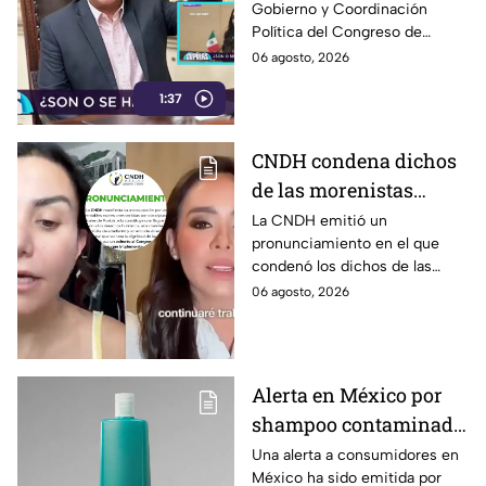
pueden entrar… y todo con
Gobierno y Coordinación
evita SANCIONAR a
cargo al dinero de los
Política del Congreso de
Salvatori y Palomares
poblanos.
Puebla, Pável Gaspar, se
06 agosto, 2026
tras polémica; deja todo
desmarcó de la polémica por
en manos de Morena
1:37
las declaraciones de Nayeli
Salvatori y Grace Palomares
contra adultos mayores y
CNDH condena dichos
aseguró que será la Comisión
de las morenistas
de Honestidad y Justicia de
Morena la que determine su
Nayeli Salvatori y
La CNDH emitió un
futuro político.
pronunciamiento en el que
Graciela Palomares
condenó los dichos de las
contra adultos mayores
morenistas Nayeli Salvatori y
06 agosto, 2026
y manda exhorto al
Graciela Palomares contra
Congreso de Puebla
adultos mayores y mandó un
exhorto al Congreso de Puebla.
Alerta en México por
shampoo contaminado
con bacteria: Así lo
Una alerta a consumidores en
México ha sido emitida por
puedes detectar