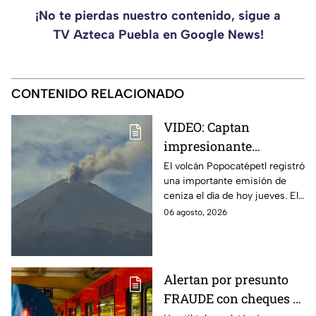
¡No te pierdas nuestro contenido, sigue a
TV Azteca Puebla en Google News!
CONTENIDO RELACIONADO
VIDEO: Captan
impresionante
columna de ceniza en
El volcán Popocatépetl registró
una importante emisión de
el volcán Popocatépetl;
ceniza el día de hoy jueves. El
estas zonas de Puebla
Semáforo de Alerta Volcánica
06 agosto, 2026
serán afectadas hoy
continúa en Amarillo Fase 2.
Alertan por presunto
FRAUDE con cheques al