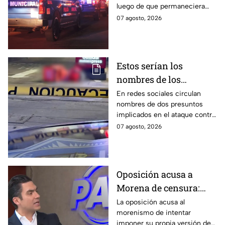
luego de que permaneciera
blanca en
varias horas hospitalizado tras
07 agosto, 2026
Aguascalientes
ser atacado en Aguascalientes
el 4 de agosto.
Estos serían los
nombres de los
presuntos implicados
En redes sociales circulan
nombres de dos presuntos
en ataque contra César
implicados en el ataque contra
Gastélum en Culiacán
el creador de contenido César
07 agosto, 2026
Gastélum, pero no han sido
confirmados.
Oposición acusa a
Morena de censura:
quiere blindar a la 4T y
La oposición acusa al
morenismo de intentar
convertir a sus
imponer su propia versión de