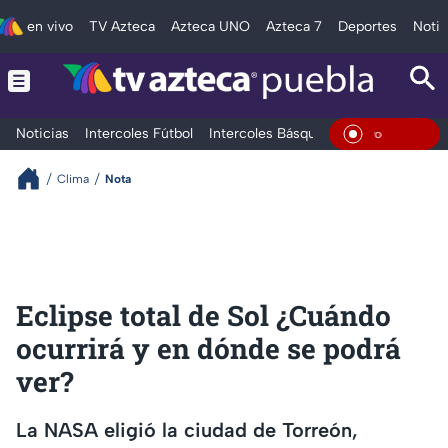
en vivo
TV Azteca
Azteca UNO
Azteca 7
Deportes
Notic
Noticias
Intercoles Fútbol
Intercoles Básquetbol
Deportes
T
En Vivo
Clima
Nota
Eclipse total de Sol ¿Cuándo
ocurrirá y en dónde se podrá
ver?
La NASA eligió la ciudad de Torreón,