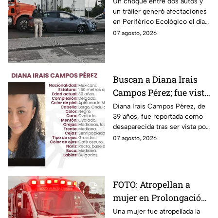
en Periférico Ecológico
Un choque entre dos autos y
un tráiler generó afectaciones
hoy viernes
en Periférico Ecológico el día
de hoy, con dirección a la 24
07 agosto, 2026
Sur, en la ciudad de Puebla.
Buscan a Diana Irais
Campos Pérez; fue vista
por última vez en la
Diana Irais Campos Pérez, de
39 años, fue reportada como
ciudad de Puebla
desaparecida tras ser vista por
última vez el 6 de agosto en
07 agosto, 2026
Puebla.
FOTO: Atropellan a
mujer en Prolongación
Reforma, en Puebla,
Una mujer fue atropellada la