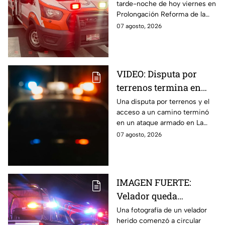
tarde-noche de hoy viernes en
hoy viernes; así se vio
Prolongación Reforma de la
la zona
ciudad de Puebla; toma
07 agosto, 2026
precauciones en la zona, ya
que se reporta tráfico.
VIDEO: Disputa por
terrenos termina en
ataque armado en
Una disputa por terrenos y el
acceso a un camino terminó
Chihuahua; padre
en un ataque armado en La
muere y su hijo queda
Regina, Chihuahua, donde un
07 agosto, 2026
herido
hombre murió y su hijo resultó
herido.
IMAGEN FUERTE:
Velador queda
gravemente herido tras
Una fotografía de un velador
herido comenzó a circular
ataque con arma