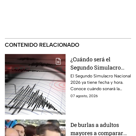
CONTENIDO RELACIONADO
¿Cuándo será el
Segundo Simulacro
Nacional 2026? A esta
El Segundo Simulacro Nacional
2026 ya tiene fecha y hora.
hora sonará la alerta
Conoce cuándo sonará la
sísmica
alerta sísmica y qué ocurrirá
07 agosto, 2026
con los celulares.
De burlas a adultos
mayores a comparar