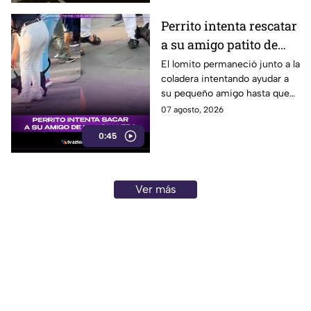
Perrito intenta rescatar
a su amigo patito de
una coladera
El lomito permaneció junto a la
coladera intentando ayudar a
su pequeño amigo hasta que
una familia logró rescatar al
07 agosto, 2026
patito sano y salvo.
0:45
Ver más