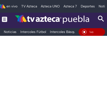
en vivo
TV Azteca
Azteca UNO
Azteca 7
Deportes
Notic
Noticias
Intercoles Fútbol
Intercoles Básquetbol
Deportes
T
En Vivo