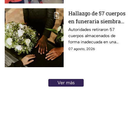
Hallazgo de 57 cuerpos
en funeraria siembra
dudas entre familias
Autoridades retiraron 57
cuerpos almacenados de
que recibieron cenizas
forma inadecuada en una
de sus seres queridos
funeraria de Chicago. Familias
07 agosto, 2026
cuestionan si las cenizas que
recibieron son auténticas.
Ver más