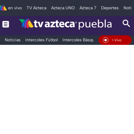
en vivo
TV Azteca
Azteca UNO
Azteca 7
Deportes
Notic
Noticias
Intercoles Fútbol
Intercoles Básquetbol
Deportes
T
En Vivo