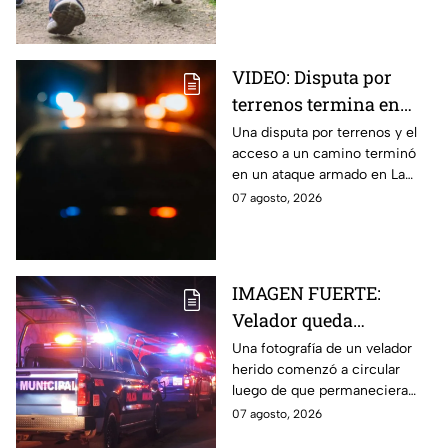
con multas de hasta 3 mil 848
pesos.
VIDEO: Disputa por
terrenos termina en
ataque armado en
Una disputa por terrenos y el
acceso a un camino terminó
Chihuahua; padre
en un ataque armado en La
muere y su hijo queda
Regina, Chihuahua, donde un
07 agosto, 2026
herido
hombre murió y su hijo resultó
herido.
IMAGEN FUERTE:
Velador queda
gravemente herido tras
Una fotografía de un velador
herido comenzó a circular
ataque con arma
luego de que permaneciera
blanca en
varias horas hospitalizado tras
07 agosto, 2026
Aguascalientes
ser atacado en Aguascalientes