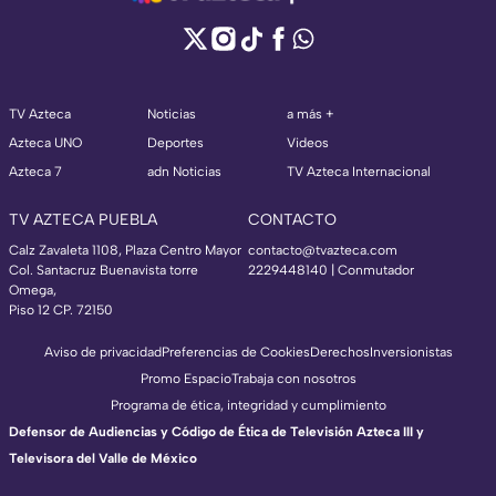
TV Azteca
Noticias
a más +
Azteca UNO
Deportes
Videos
Azteca 7
adn Noticias
TV Azteca Internacional
TV AZTECA PUEBLA
CONTACTO
Calz Zavaleta 1108, Plaza Centro Mayor
contacto@tvazteca.com
Col. Santacruz Buenavista torre
2229448140 | Conmutador
Omega,
Piso 12 CP. 72150
Aviso de privacidad
Preferencias de Cookies
Derechos
Inversionistas
Promo Espacio
Trabaja con nosotros
Programa de ética, integridad y cumplimiento
Defensor de Audiencias y Código de Ética de Televisión Azteca III y
Televisora del Valle de México