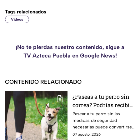
Tags relacionados
Videos
¡No te pierdas nuestro contenido, sigue a
TV Azteca Puebla en Google News!
CONTENIDO RELACIONADO
¿Paseas a tu perro sin
correa? Podrías recibir
una fuerte MULTA
Pasear a tu perro sin las
medidas de seguridad
necesarias puede convertirse
en una infracción en la CDMX,
07 agosto, 2026