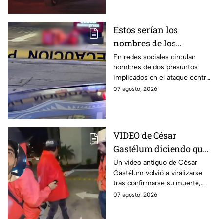
el 4 de agosto.
Estos serían los
nombres de los
presuntos implicados
En redes sociales circulan
nombres de dos presuntos
en ataque contra César
implicados en el ataque contra
Gastélum en Culiacán
el creador de contenido César
07 agosto, 2026
Gastélum, pero no han sido
confirmados.
VIDEO de César
Gastélum diciendo que
‘todo fue una broma’
Un video antiguo de César
Gastélum volvió a viralizarse
confunde a usuarios
tras confirmarse su muerte,
tras su muerte
provocando dudas entre
07 agosto, 2026
usuarios sobre su autenticidad.