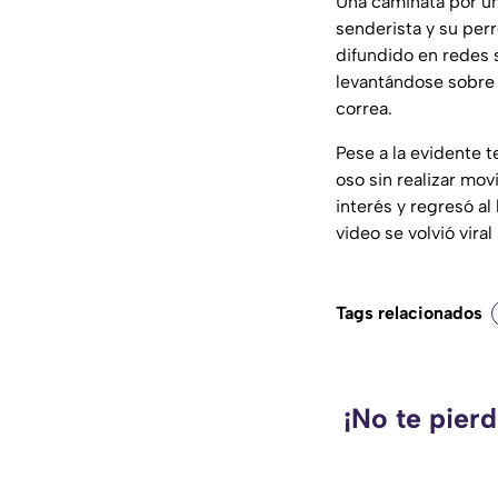
Una caminata por un
senderista y su per
difundido en redes 
levantándose sobre 
correa.
Pese a la evidente t
oso sin realizar mo
interés y regresó a
video se volvió vira
Tags relacionados
¡No te pier