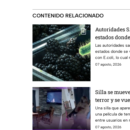
CONTENIDO RELACIONADO
Autoridades S
estados dond
contaminadas 
Las autoridades sa
estados donde se
con E.coli, lo cua
Estados Unidos.
07 agosto, 2026
Silla se mueve
terror y se vue
Una silla que apa
una película de te
entre usuarios en 
planeada?
07 agosto, 2026