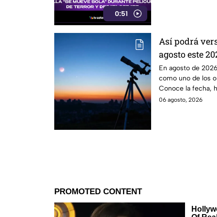
0:51
Así podrá ver
agosto este 2
observarlo de
En agosto de 2026,
como uno de los ob
Conoce la fecha, h
Puebla.
06 agosto, 2026