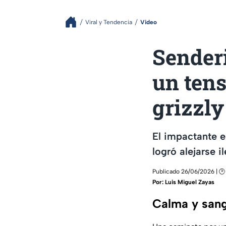
Viral y Tendencia
Video
Senderi
un ten
grizzl
El impactante 
logró alejarse i
Publicado 26/06/2026 | 🕑 
Por:
Luis Miguel Zayas
Calma y sangr