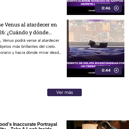
0:46
se Venus al atardecer en
026: ¿Cuándo y dónde
sde Puebla?
 Venus podrá verse al atardecer
jetos más brillantes del cielo.
orario y hacia dónde mirar desde
0:44
Ver más