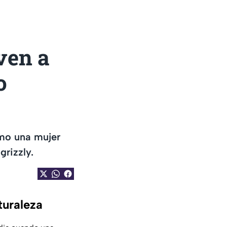
ven a
o
mo una mujer
grizzly.
turaleza