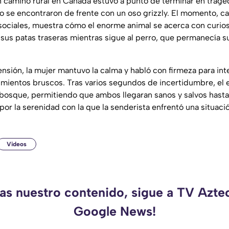
 camino rural en Canadá estuvo a punto de terminar en trage
ro se encontraron de frente con un oso grizzly. El momento, c
sociales, muestra cómo el enorme animal se acerca con curios
sus patas traseras mientras sigue al perro, que permanecía s
ensión, la mujer mantuvo la calma y habló con firmeza para int
vimientos bruscos. Tras varios segundos de incertidumbre, el 
l bosque, permitiendo que ambos llegaran sanos y salvos hasta 
l por la serenidad con la que la senderista enfrentó una situaci
Videos
das nuestro contenido, sigue a TV Azte
Google News!