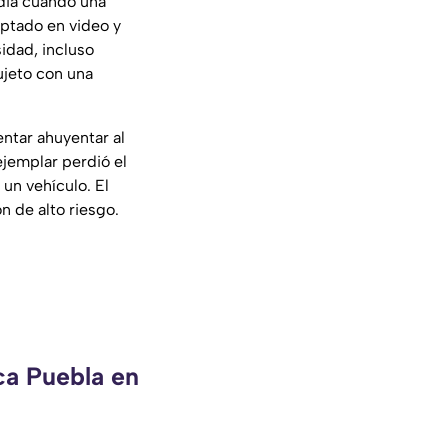
dia cuando una
aptado en video y
idad, incluso
ujeto con una
entar ahuyentar al
ejemplar perdió el
un vehículo. El
ón de alto riesgo.
ca Puebla en