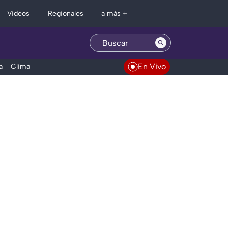
Regionales
Videos
a más +
En Vivo
a
Clima