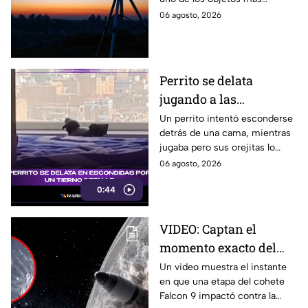
desde Puebla?
brillantes del cielo. Conoce la
06 agosto, 2026
fecha, horario y hacia dónde
mirar desde Puebla.
Perrito se delata
jugando a las
escondidas y conquista
Un perrito intentó esconderse
detrás de una cama, mientras
las redes
jugaba pero sus orejitas lo
delataron. El tierno video
06 agosto, 2026
conquistó a miles de usuarios.
0:44
VIDEO: Captan el
momento exacto del
impacto de cohete
Un video muestra el instante
en que una etapa del cohete
contra la Luna; así
Falcon 9 impactó contra la
reaccionó