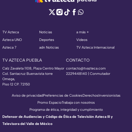
TV Azteca
Noticias
a más +
Azteca UNO
Deportes
Videos
Azteca 7
adn Noticias
TV Azteca Internacional
TV AZTECA PUEBLA
CONTACTO
Calz Zavaleta 1108, Plaza Centro Mayor
contacto@tvazteca.com
Col. Santacruz Buenavista torre
2229448140 | Conmutador
Omega,
Piso 12 CP. 72150
Aviso de privacidad
Preferencias de Cookies
Derechos
Inversionistas
Promo Espacio
Trabaja con nosotros
Programa de ética, integridad y cumplimiento
Defensor de Audiencias y Código de Ética de Televisión Azteca III y
Televisora del Valle de México