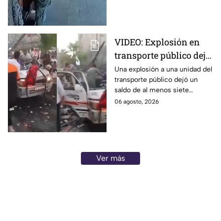
segundos de haber salido del
hospital.
VIDEO: Explosión en
transporte público deja
siete personas sin vida
Una explosión a una unidad del
transporte público dejó un
saldo de al menos siete
personas sin vida. Aquí todos
06 agosto, 2026
los detalles que se saben al
respecto.
Ver más