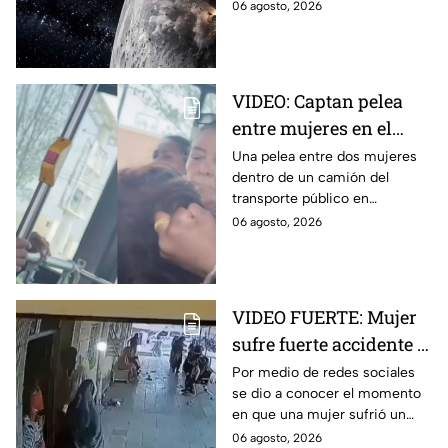
luna, levantando una enorme
06 agosto, 2026
nube de polvo y formando un
nuevo cráter.
VIDEO: Captan pelea
entre mujeres en el
transporte público; así
Una pelea entre dos mujeres
dentro de un camión del
se desgreñaron en
transporte público en
Monterrey
Monterrey, Nuevo León, quedó
06 agosto, 2026
captada en video y se viralizó
en redes sociales.
VIDEO FUERTE: Mujer
sufre fuerte accidente a
los pocos segundos de
Por medio de redes sociales
se dio a conocer el momento
haber salido del
en que una mujer sufrió un
hospital
fuerte accidente a los pocos
06 agosto, 2026