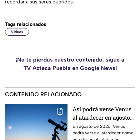
recordar a sus seres queridos.
Tags relacionados
Videos
¡No te pierdas nuestro contenido, sigue a
TV Azteca Puebla en Google News!
CONTENIDO RELACIONADO
Así podrá verse Venus
al atardecer en agosto
este 2026: ¿Cuándo y
En agosto de 2026, Venus
podrá verse al atardecer como
dónde observarlo
uno de los objetos más